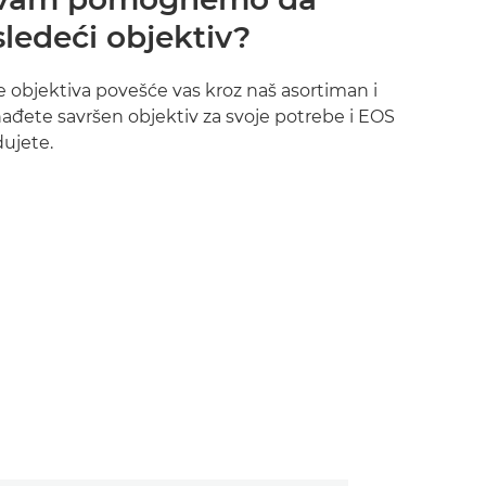
ledeći objektiv?
je objektiva povešće vas kroz naš asortiman i
đete savršen objektiv za svoje potrebe i EOS
dujete.