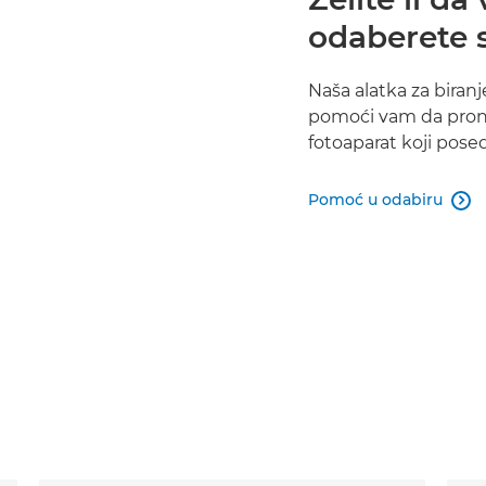
odaberete s
Naša alatka za biran
pomoći vam da prona
fotoaparat koji pose
Pomoć u odabiru
