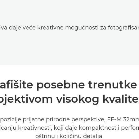
va daje veće kreativne mogućnosti za fotografisa
grafišite posebne trenut
bjektivom visokog kvalite
pozicije prijatne prirodne perspektive, EF-M 32m
canju kreativnosti, koji daje kompaktnost i perfor
oštrinu i količinu detalja.