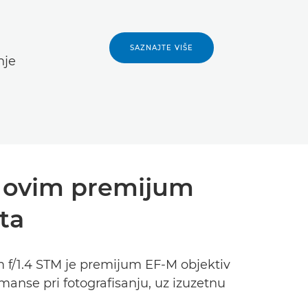
SAZNAJTE VIŠE
nje
ke ovim premijum
ta
m f/1.4 STM je premijum EF-M objektiv
manse pri fotografisanju, uz izuzetnu