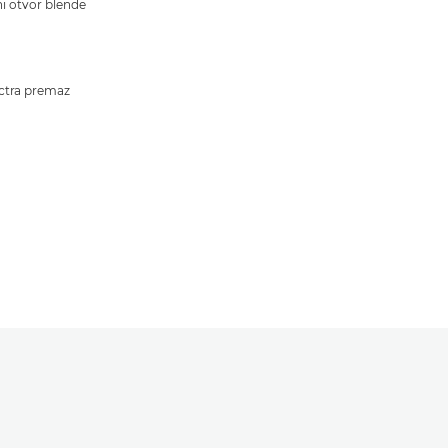
i otvor blende
ctra premaz