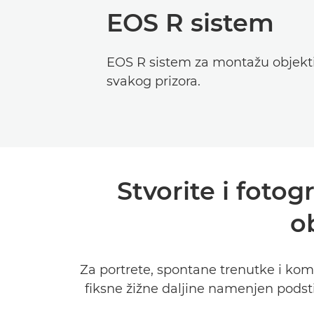
EOS R sistem
EOS R sistem za montažu objekti
svakog prizora.
Stvorite i foto
o
Za portrete, spontane trenutke i kom
fiksne žižne daljine namenjen podsti