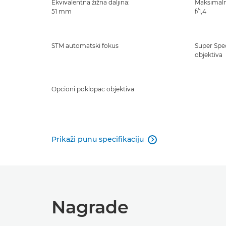
Ekvivalentna žižna daljina:
Maksimaln
51 mm
f/1,4
STM automatski fokus
Super Spe
objektiva
Opcioni poklopac objektiva
Prikaži punu specifikaciju

Nagrade