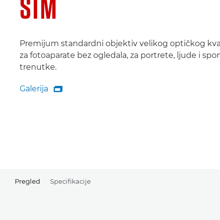
STM
Premijum standardni objektiv velikog optičkog kva
za fotoaparate bez ogledala, za portrete, ljude i sp
trenutke.
Galerija

Galerija
Pregled
Specifikacije