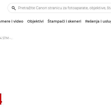
mere i video
Objektivi
Štampači i skeneri
Rešenja i usl
Canon EF-M 32mm f/1.4 STM - Objektivi – objektivi za kamere i fotoaparate
4