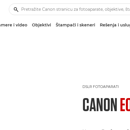
mere i video
Objektivi
Štampači i skeneri
Rešenja i usl
DSLR FOTOAPARATI
CANON
E