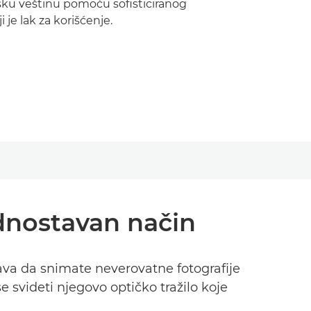
sku veštinu pomoću sofisticiranog
 je lak za korišćenje.
ednostavan način
ava da snimate neverovatne fotografije
e svideti njegovo optičko tražilo koje