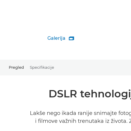
Galerija

Pregled
Specifikacije
DSLR tehnologij
Lakše nego ikada ranije snimajte foto
i filmove važnih trenutaka iz života.