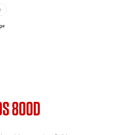
uge
OS 800D