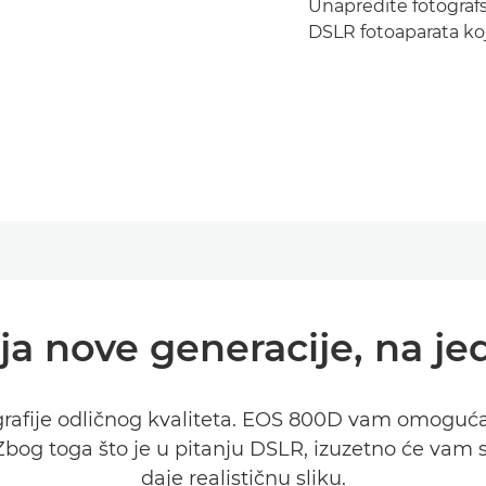
Unapredite fotograf
DSLR fotoaparata koji
a nove generacije, na j
grafije odličnog kvaliteta. EOS 800D vam omoguć
 Zbog toga što je u pitanju DSLR, izuzetno će vam s
daje realističnu sliku.