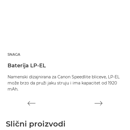
SNAGA
S
Baterija LP-EL
P
Namenski dizajnirana za Canon Speedlite bliceve, LP-EL
P
može brzo da pruži jaku struju i ima kapacitet od 1920
mAh.
Slični proizvodi