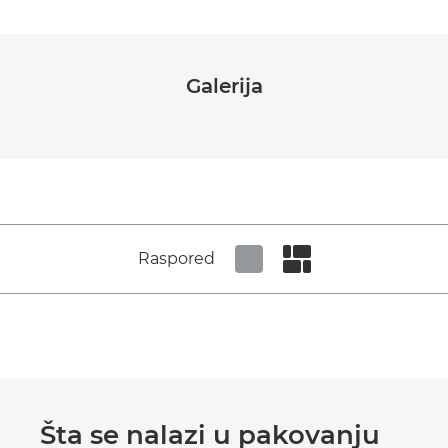
Galerija
Raspored
Set tiled view
Set masonry view
Šta se nalazi u pakovanju