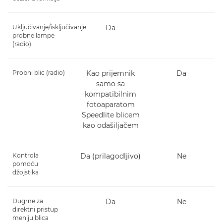
Uključivanje/isključivanje
Da
―
probne lampe
(radio)
Probni blic (radio)
Kao prijemnik
Da
samo sa
kompatibilnim
fotoaparatom
Speedlite blicem
kao odašiljačem
Kontrola
Da (prilagodljivo)
Ne
pomoću
džojstika
Dugme za
Da
Ne
direktni pristup
meniju blica