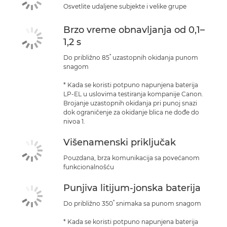
Osvetlite udaljene subjekte i velike grupe
Brzo vreme obnavljanja od 0,1–
1,2 s
*
Do približno 85
uzastopnih okidanja punom
snagom
* Kada se koristi potpuno napunjena baterija
LP-EL u uslovima testiranja kompanije Canon.
Brojanje uzastopnih okidanja pri punoj snazi
dok ograničenje za okidanje blica ne dođe do
nivoa 1.
Višenamenski priključak
Pouzdana, brza komunikacija sa povećanom
funkcionalnošću
Punjiva litijum-jonska baterija
*
Do približno 350
snimaka sa punom snagom
* Kada se koristi potpuno napunjena baterija