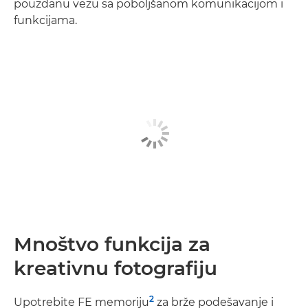
pouzdanu vezu sa poboljšanom komunikacijom i
funkcijama.
Mnoštvo funkcija za
kreativnu fotografiju
2
Upotrebite FE memoriju
za brže podešavanje i