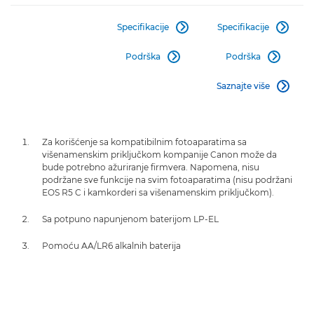
Specifikacije
Specifikacije


Podrška
Podrška


Saznajte više

Za korišćenje sa kompatibilnim fotoaparatima sa
višenamenskim priključkom kompanije Canon može da
bude potrebno ažuriranje firmvera. Napomena, nisu
podržane sve funkcije na svim fotoaparatima (nisu podržani
EOS R5 C i kamkorderi sa višenamenskim priključkom).
Sa potpuno napunjenom baterijom LP-EL
Pomoću AA/LR6 alkalnih baterija