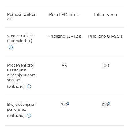
Pomoćni zrak za
Bela LED dioda
Infracrveno
AF
Vreme punjenja
Približno 0,1–1,2 s
Približno 0,1–5,5 s
(normalni blic)
Open
Procenjeni broj
85
100
uzastopnih
okidanja punom
snagom
(približno)
Open
2
3
Broj okidanja pri
350
100
punoj snazi
(približno)
Open