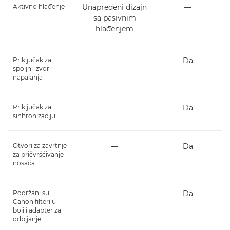
Aktivno hlađenje
Unapređeni dizajn
―
sa pasivnim
hlađenjem
Priključak za
―
Da
spoljni izvor
napajanja
Priključak za
―
Da
sinhronizaciju
Otvori za zavrtnje
―
Da
za pričvršćivanje
nosača
Podržani su
―
Da
Canon filteri u
boji i adapter za
odbijanje