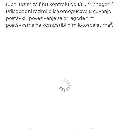
2
,
3
ručni režim za finu kontrolu do 1/1.024 snage
Prilagođeni režimi blica omogućavaju čuvanje
postavki i povezivanje sa prilagođenim
2
postavkama na kompatibilnim fotoaparatima
.