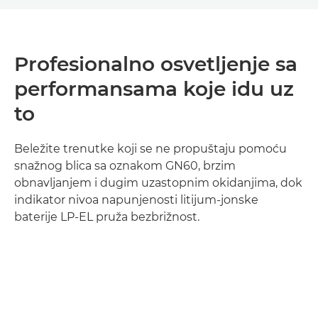
Profesionalno osvetljenje sa
performansama koje idu uz
to
Beležite trenutke koji se ne propuštaju pomoću
snažnog blica sa oznakom GN60, brzim
obnavljanjem i dugim uzastopnim okidanjima, dok
indikator nivoa napunjenosti litijum-jonske
baterije LP-EL pruža bezbrižnost.