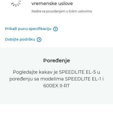
vremenske uslove
Radite sa pouzdanjem u lošim uslovima
Prikaži punu specifikaciju

Dobijte podršku

Poređenje
Pogledajte kakav je SPEEDLITE EL-5 u
poređenju sa modelima SPEEDLITE EL-1 i
600EX II-RT