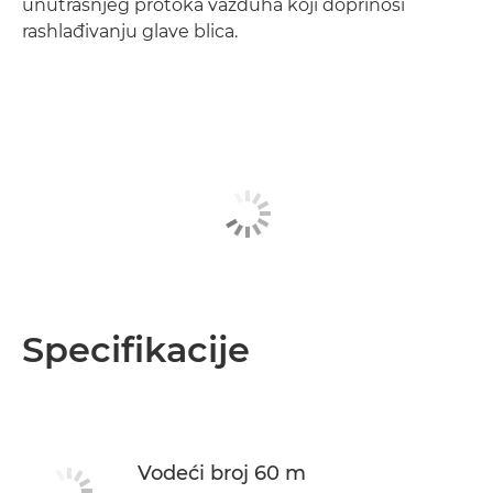
unutrašnjeg protoka vazduha koji doprinosi
rashlađivanju glave blica.
Specifikacije
Vodeći broj 60 m