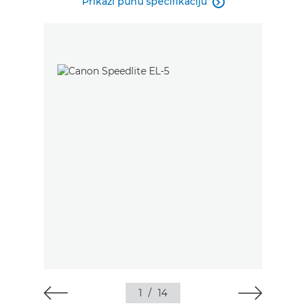
Prikaži punu specifikaciju

1
/
14