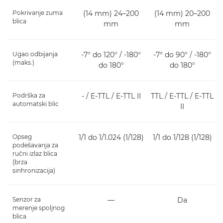
Pokrivanje zuma
(14 mm) 24–200
(14 mm) 20–200
blica
mm
mm
Ugao odbijanja
-7° do 120° / -180°
-7° do 90° / -180°
(maks.)
do 180°
do 180°
Podrška za
- / E-TTL / E-TTL II
TTL / E-TTL / E-TTL
automatski blic
II
Opseg
1/1 do 1/1.024 (1/128)
1/1 do 1/128 (1/128)
podešavanja za
ručni izlaz blica
(brza
sinhronizacija)
Senzor za
―
Da
merenje spoljnog
blica