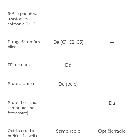
Režim prioriteta
―
―
uzastopnog
snimanja (CSP)
Prilagođeni režim
Da (C1, C2, C3)
―
blica
FE memorija
Da
―
Probna lampa
Da (belo)
―
Probni blic (kada
―
Da
je montiran na
fotoaparat)
Optička / radio
Samo radio
Optički/radio
bežična funkcija