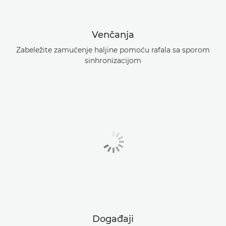
Venčanja
Zabeležite zamućenje haljine pomoću rafala sa sporom
sinhronizacijom
Događaji