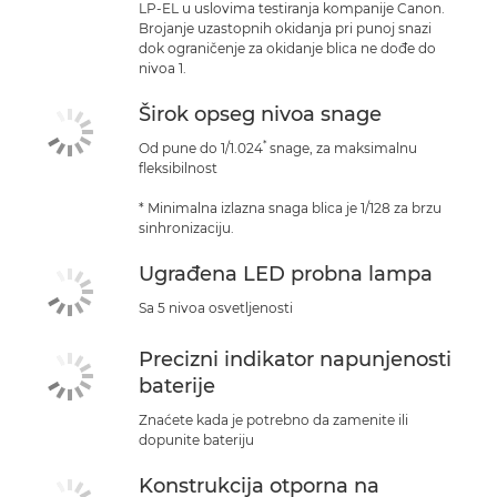
LP-EL u uslovima testiranja kompanije Canon.
Brojanje uzastopnih okidanja pri punoj snazi
dok ograničenje za okidanje blica ne dođe do
nivoa 1.
Širok opseg nivoa snage
*
Od pune do 1/1.024
snage, za maksimalnu
fleksibilnost
* Minimalna izlazna snaga blica je 1/128 za brzu
sinhronizaciju.
Ugrađena LED probna lampa
Sa 5 nivoa osvetljenosti
Precizni indikator napunjenosti
baterije
Znaćete kada je potrebno da zamenite ili
dopunite bateriju
Konstrukcija otporna na