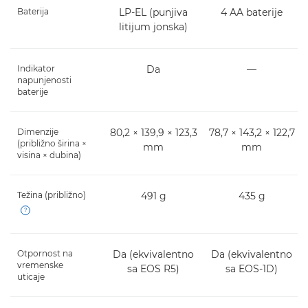
Baterija
LP-EL (punjiva
4 AA baterije
litijum jonska)
Indikator
Da
―
napunjenosti
baterije
Dimenzije
80,2 × 139,9 × 123,3
78,7 × 143,2 × 122,7
(približno širina ×
mm
mm
visina × dubina)
Težina (približno)
491 g
435 g
Open
Otpornost na
Da (ekvivalentno
Da (ekvivalentno
vremenske
sa EOS R5)
sa EOS-1D)
uticaje