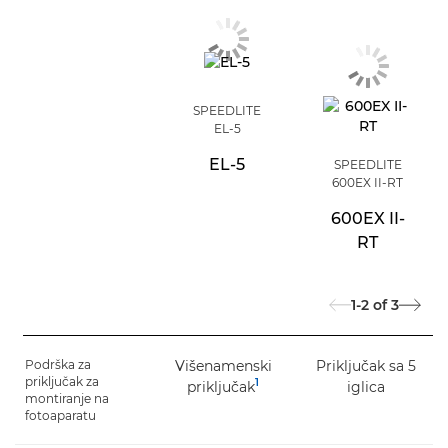
SPEEDLITE
EL-5
EL-5
SPEEDLITE
600EX II-RT
600EX II-
RT
1-2
of
3
Podrška za
Višenamenski
Priključak sa 5
priključak za
1
priključak
iglica
montiranje na
fotoaparatu