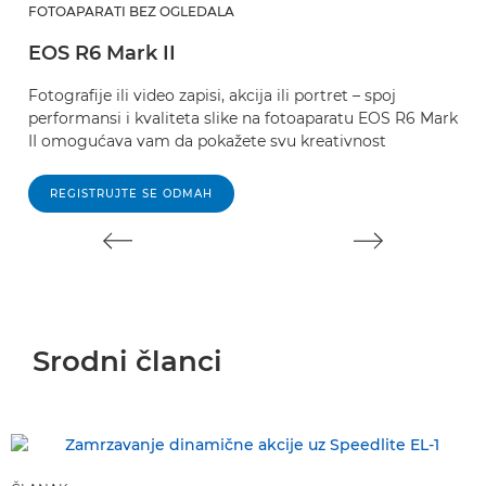
FOTOAPARATI BEZ OGLEDALA
F
EOS R6 Mark II
E
Fotografije ili video zapisi, akcija ili portret – spoj
Uz
performansi i kvaliteta slike na fotoaparatu EOS R6 Mark
be
II omogućava vam da pokažete svu kreativnost
di
REGISTRUJTE SE ODMAH
Srodni članci