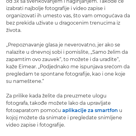
od 3x sa švenkovanjem i naginjanjem. Takođe će
izabrati najbolje fotografije i video zapise i
organizovati ih umesto vas, što vam omogućava da
bez prekida uživate u dragocenim trenucima iz
života.
„Prepoznavanje glasa je neverovatno, jer ako se
nalazite u dnevnoj sobi i pomislite, „Samo želim da
zapamtim ovo zauvek“, to možete i da uradite“,
kaže Eimear. „Podjednako me ispunjava srećom da
pregledam te spontane fotografije, kao i one koje
su nameštene.“
Za prilike kada želite da preuzmete ulogu
fotografa, takođe možete lako da upravljate
fotoaparatom pomoću
aplikacije za smartfon
u
kojoj možete da snimate i pregledate snimljene
video zapise i fotografije.