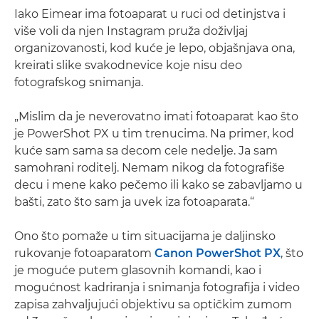
Iako Eimear ima fotoaparat u ruci od detinjstva i
više voli da njen Instagram pruža doživljaj
organizovanosti, kod kuće je lepo, objašnjava ona,
kreirati slike svakodnevice koje nisu deo
fotografskog snimanja.
„Mislim da je neverovatno imati fotoaparat kao što
je PowerShot PX u tim trenucima. Na primer, kod
kuće sam sama sa decom cele nedelje. Ja sam
samohrani roditelj. Nemam nikog da fotografiše
decu i mene kako pečemo ili kako se zabavljamo u
bašti, zato što sam ja uvek iza fotoaparata.“
Ono što pomaže u tim situacijama je daljinsko
rukovanje fotoaparatom
Canon PowerShot PX
, što
je moguće putem glasovnih komandi, kao i
mogućnost kadriranja i snimanja fotografija i video
zapisa zahvaljujući objektivu sa optičkim zumom