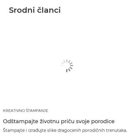
Srodni članci
KREATIVNO ŠTAMPANJE
Odštampajte životnu priču svoje porodice
Štampajte i izrađujte slike dragocenih porodičnih trenutaka.