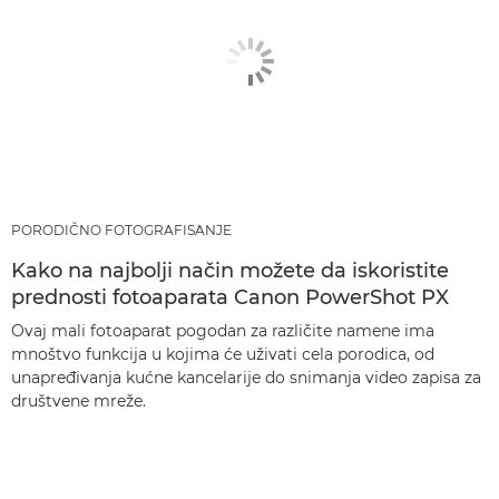
PORODIČNO FOTOGRAFISANJE
Kako na najbolji način možete da iskoristite
prednosti fotoaparata Canon PowerShot PX
Ovaj mali fotoaparat pogodan za različite namene ima
mnoštvo funkcija u kojima će uživati cela porodica, od
unapređivanja kućne kancelarije do snimanja video zapisa za
društvene mreže.