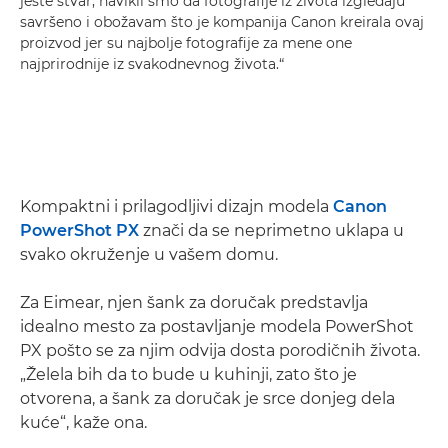
jeste stvar, navikli smo da fotografije iz života izgledaju
savršeno i obožavam što je kompanija Canon kreirala ovaj
proizvod jer su najbolje fotografije za mene one
najprirodnije iz svakodnevnog života.“
Kompaktni i prilagodljivi dizajn modela
Canon
PowerShot PX
znači da se neprimetno uklapa u
svako okruženje u vašem domu.
Za Eimear, njen šank za doručak predstavlja
idealno mesto za postavljanje modela PowerShot
PX pošto se za njim odvija dosta porodičnih života.
„Želela bih da to bude u kuhinji, zato što je
otvorena, a šank za doručak je srce donjeg dela
kuće“, kaže ona.