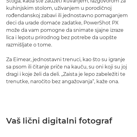
Stoga, kada ste zauzeti kuvanjem, razgovorom za
kuhinjskim stolom, uživanjem u porodičnoj
rođendanskoj zabavi ili jednostavno pomaganjem
deci da urade domaće zadatke, PowerShot PX
može da vam pomogne da snimate sjajne izraze
lica i lepotu prirodnog bez potrebe da uopšte
razmišljate o tome.
Za Eimear, jednostavni trenuci, kao što su igranje
sa psom ili čitanje priče na kauču, su oni koji su joj
dragi i koje želi da deli. „Zaista je lepo zabeležiti te
trenutke, naročito bez angažovanja“, kaže ona.
Vaš lični digitalni fotograf