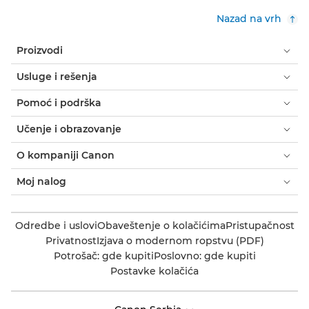
Nazad na vrh
Proizvodi
Usluge i rešenja
Pomoć i podrška
Učenje i obrazovanje
O kompaniji Canon
Moj nalog
Odredbe i uslovi
Obaveštenje o kolačićima
Pristupačnost
Privatnost
Izjava o modernom ropstvu (PDF)
Potrošač: gde kupiti
Poslovno: gde kupiti
Postavke kolačića