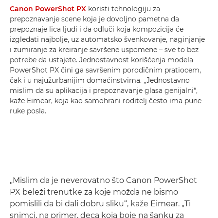
Canon PowerShot PX
koristi tehnologiju za
prepoznavanje scene koja je dovoljno pametna da
prepoznaje lica ljudi i da odluči koja kompozicija će
izgledati najbolje, uz automatsko švenkovanje, naginjanje
i zumiranje za kreiranje savršene uspomene – sve to bez
potrebe da ustajete. Jednostavnost korišćenja modela
PowerShot PX čini ga savršenim porodičnim pratiocem,
čak i u najužurbanijim domaćinstvima. „Jednostavno
mislim da su aplikacija i prepoznavanje glasa genijalni“,
kaže Eimear, koja kao samohrani roditelj često ima pune
ruke posla.
„Mislim da je neverovatno što Canon PowerShot
PX beleži trenutke za koje možda ne bismo
pomislili da bi dali dobru sliku“, kaže Eimear. „Ti
snimci, na primer, deca koja boje na šanku za