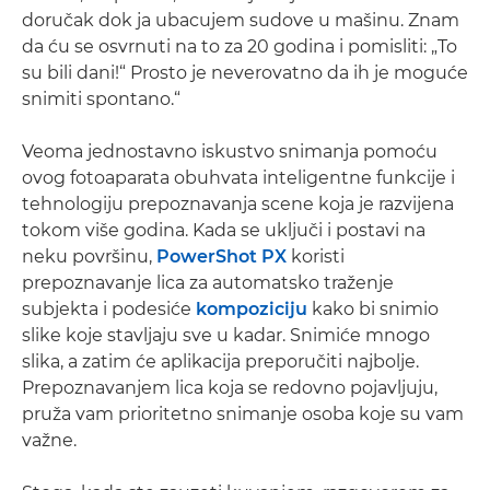
doručak dok ja ubacujem sudove u mašinu. Znam
da ću se osvrnuti na to za 20 godina i pomisliti: „To
su bili dani!“ Prosto je neverovatno da ih je moguće
snimiti spontano.“
Veoma jednostavno iskustvo snimanja pomoću
ovog fotoaparata obuhvata inteligentne funkcije i
tehnologiju prepoznavanja scene koja je razvijena
tokom više godina. Kada se uključi i postavi na
neku površinu,
PowerShot PX
koristi
prepoznavanje lica za automatsko traženje
subjekta i podesiće
kompoziciju
kako bi snimio
slike koje stavljaju sve u kadar. Snimiće mnogo
slika, a zatim će aplikacija preporučiti najbolje.
Prepoznavanjem lica koja se redovno pojavljuju,
pruža vam prioritetno snimanje osoba koje su vam
važne.