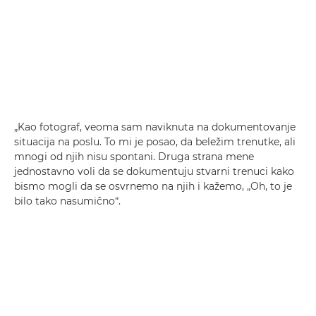
„Kao fotograf, veoma sam naviknuta na dokumentovanje
situacija na poslu. To mi je posao, da beležim trenutke, ali
mnogi od njih nisu spontani. Druga strana mene
jednostavno voli da se dokumentuju stvarni trenuci kako
bismo mogli da se osvrnemo na njih i kažemo, „Oh, to je
bilo tako nasumično“.