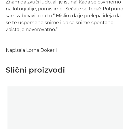
Znam da zvuči ludo, ali je istina! Kada se osvrnemo
na fotografije, pomislimo „Sećate se toga? Potpuno
sam zaboravila na to.“ Mislim da je prelepa ideja da
se te uspomene snime i da se snime spontano.
Zaista je neverovatno.“
Napisala Lorna Dokeril
Slični proizvodi