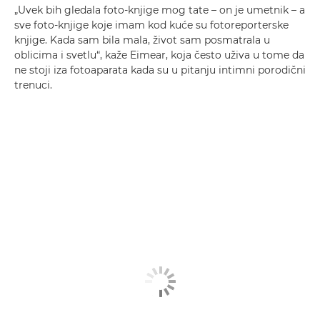
„Uvek bih gledala foto-knjige mog tate – on je umetnik – a
sve foto-knjige koje imam kod kuće su fotoreporterske
knjige. Kada sam bila mala, život sam posmatrala u
oblicima i svetlu“, kaže Eimear, koja često uživa u tome da
ne stoji iza fotoaparata kada su u pitanju intimni porodični
trenuci.