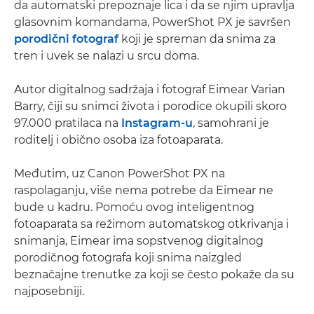
da automatski prepoznaje lica i da se njim upravlja
glasovnim komandama, PowerShot PX je savršen
porodični fotograf
koji je spreman da snima za
tren i uvek se nalazi u srcu doma.
Autor digitalnog sadržaja i fotograf Eimear Varian
Barry, čiji su snimci života i porodice okupili skoro
97.000 pratilaca na
Instagram-u
, samohrani je
roditelj i obično osoba iza fotoaparata.
Međutim, uz Canon PowerShot PX na
raspolaganju, više nema potrebe da Eimear ne
bude u kadru. Pomoću ovog inteligentnog
fotoaparata sa režimom automatskog otkrivanja i
snimanja, Eimear ima sopstvenog digitalnog
porodičnog fotografa koji snima naizgled
beznačajne trenutke za koji se često pokaže da su
najposebniji.