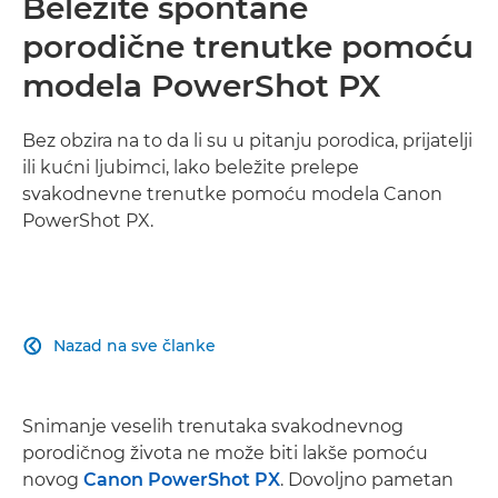
Beležite spontane
porodične trenutke pomoću
modela PowerShot PX
Bez obzira na to da li su u pitanju porodica, prijatelji
ili kućni ljubimci, lako beležite prelepe
svakodnevne trenutke pomoću modela Canon
PowerShot PX.
Nazad na sve članke

Snimanje veselih trenutaka svakodnevnog
porodičnog života ne može biti lakše pomoću
novog
Canon PowerShot PX
. Dovoljno pametan