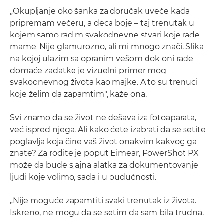
„Okupljanje oko šanka za doručak uveče kada
pripremam večeru, a deca boje – taj trenutak u
kojem samo radim svakodnevne stvari koje rade
mame. Nije glamurozno, ali mi mnogo znači. Slika
na kojoj ulazim sa opranim vešom dok oni rade
domaće zadatke je vizuelni primer mog
svakodnevnog života kao majke. A to su trenuci
koje želim da zapamtim", kaže ona.
Svi znamo da se život ne dešava iza fotoaparata,
već ispred njega. Ali kako ćete izabrati da se setite
poglavlja koja čine vaš život onakvim kakvog ga
znate? Za roditelje poput Eimear, PowerShot PX
može da bude sjajna alatka za dokumentovanje
ljudi koje volimo, sada i u budućnosti.
„Nije moguće zapamtiti svaki trenutak iz života.
Iskreno, ne mogu da se setim da sam bila trudna.