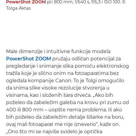
PowerShot ZOOM
pri 800 mm, 1/640 s, f/6,3 i ISO 100. ©
Tolga Aktas
Male dimenzije i intuitivne funkcije modela
PowerShot ZOOM
pružaju odličan potencijal za
pregledanje i snimanje slika pomoću elektronskog
tražila koje je slično onim na fotoaparatima bez
ogledala kompanije Canon. To je Tolgi omogućilo
da snima slike visoke rezolucije stvorenja u
visinama, kao i složenih šara drveća. „Ako bih
poželeo da zabeležim galeba na krovu pri zumu od
400 ili 800 mm – uopšte nema problema. Ili ako
bih poželeo da zabeležim detalje šišarke na boru,
ovaj mali fotoaparat me nije izneverio“, kaže on.
„Ono što mi se najviše svidelo je optička