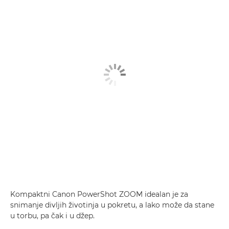
Kompaktni Canon PowerShot ZOOM idealan je za
snimanje divljih životinja u pokretu, a lako može da stane
u torbu, pa čak i u džep.