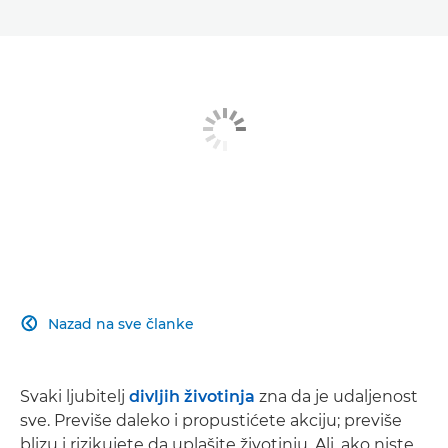
Nazad na sve članke

Svaki ljubitelj
divljih životinja
zna da je udaljenost
sve. Previše daleko i propustićete akciju; previše
blizu i rizikujete da uplašite životinju. Ali, ako niste