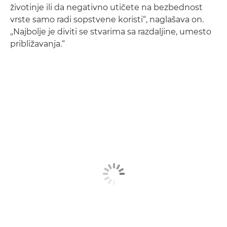
životinje ili da negativno utičete na bezbednost
vrste samo radi sopstvene koristi“, naglašava on.
„Najbolje je diviti se stvarima sa razdaljine, umesto
približavanja.“