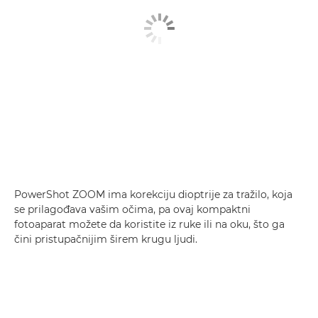
PowerShot ZOOM ima korekciju dioptrije za tražilo, koja
se prilagođava vašim očima, pa ovaj kompaktni
fotoaparat možete da koristite iz ruke ili na oku, što ga
čini pristupačnijim širem krugu ljudi.