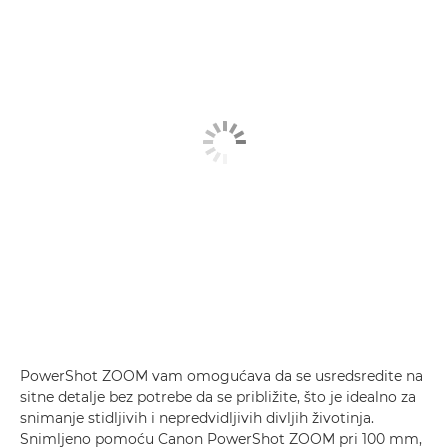
PowerShot ZOOM vam omogućava da se usredsredite na
sitne detalje bez potrebe da se približite, što je idealno za
snimanje stidljivih i nepredvidljivih divljih životinja.
Snimljeno pomoću
Canon PowerShot ZOOM
pri 100 mm,