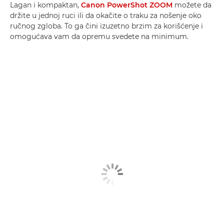
Lagan i kompaktan,
Canon PowerShot ZOOM
možete da
držite u jednoj ruci ili da okačite o traku za nošenje oko
ručnog zgloba. To ga čini izuzetno brzim za korišćenje i
omogućava vam da opremu svedete na minimum.