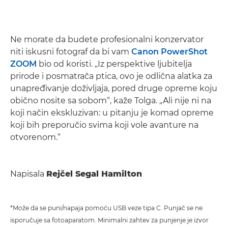
Ne morate da budete profesionalni konzervator
niti iskusni fotograf da bi vam
Canon PowerShot
ZOOM
bio od koristi. „Iz perspektive ljubitelja
prirode i posmatrača ptica, ovo je odlična alatka za
unapređivanje doživljaja, pored druge opreme koju
obično nosite sa sobom“, kaže Tolga. „Ali nije ni na
koji način ekskluzivan: u pitanju je komad opreme
koji bih preporučio svima koji vole avanture na
otvorenom.“
Napisala
Rejčel Segal Hamilton
*Može da se puni/napaja pomoću USB veze tipa C. Punjač se ne
isporučuje sa fotoaparatom. Minimalni zahtev za punjenje je izvor