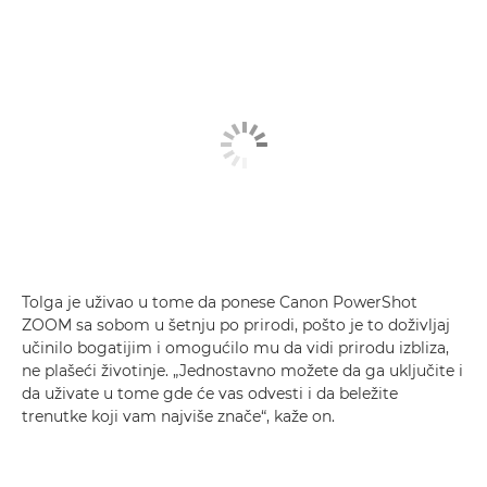
Tolga je uživao u tome da ponese Canon PowerShot
ZOOM sa sobom u šetnju po prirodi, pošto je to doživljaj
učinilo bogatijim i omogućilo mu da vidi prirodu izbliza,
ne plašeći životinje. „Jednostavno možete da ga uključite i
da uživate u tome gde će vas odvesti i da beležite
trenutke koji vam najviše znače“, kaže on.