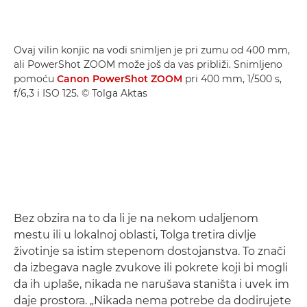
Ovaj vilin konjic na vodi snimljen je pri zumu od 400 mm,
ali PowerShot ZOOM može još da vas približi. Snimljeno
pomoću
Canon PowerShot ZOOM
pri 400 mm, 1/500 s,
f/6,3 i ISO 125. © Tolga Aktas
Bez obzira na to da li je na nekom udaljenom
mestu ili u lokalnoj oblasti, Tolga tretira divlje
životinje sa istim stepenom dostojanstva. To znači
da izbegava nagle zvukove ili pokrete koji bi mogli
da ih uplaše, nikada ne narušava staništa i uvek im
daje prostora. „Nikada nema potrebe da dodirujete