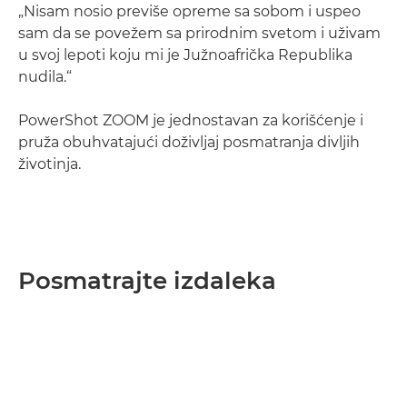
„Nisam nosio previše opreme sa sobom i uspeo
sam da se povežem sa prirodnim svetom i uživam
u svoj lepoti koju mi je Južnoafrička Republika
nudila.“
PowerShot ZOOM je jednostavan za korišćenje i
pruža obuhvatajući doživljaj posmatranja divljih
životinja.
Posmatrajte izdaleka