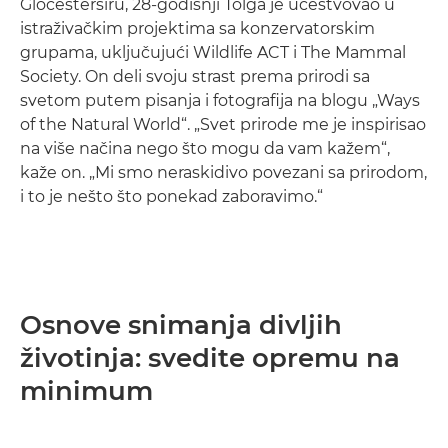
Gločesterširu, 28-godišnji Tolga je učestvovao u
istraživačkim projektima sa konzervatorskim
grupama, uključujući Wildlife ACT i The Mammal
Society. On deli svoju strast prema prirodi sa
svetom putem pisanja i fotografija na blogu „Ways
of the Natural World“. „Svet prirode me je inspirisao
na više načina nego što mogu da vam kažem“,
kaže on. „Mi smo neraskidivo povezani sa prirodom,
i to je nešto što ponekad zaboravimo.“
Osnove snimanja divljih
životinja: svedite opremu na
minimum