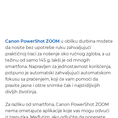
Canon PowerShot ZOOM
u obliku durbina možete
da nosite bez upotrebe ruku zahvaljujući
praktičnoj traci za nošenje oko ručnog zgloba, a uz
težinu od samo 145 g, lakši je od mnogih
smartfona. Napravljen za jednostavnost korišćenja,
potpuno je automatski zahvaljujući automatskom
fokusu sa praćenjem, koji će vam pomoći da
pravite jasne i oštre snimke čak i najstidljivijih
divljih životinja.
Za razliku od smartfona, Canon PowerShot ZOOM
nema ometajuće aplikacije koje vas mogu odvući
iz trenutka. Međutim, ako odlučite da ponesete