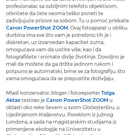
profesionalac sa ozbiljnim telefoto objektivom,
otkrićete da ćete veoma teško poneti te
zadivljujuće prizore sa sobom. Tu u pomoć priskače
Canon PowerShot ZOOM
. Ovaj fotoaparat u obliku
durbina ima sve što vam je potrebno; tih je i
diskretan, uz izvanredan kapacitet zuma,
omogućava vam da uočite više, kao i da
fotografišete i snimate divlje životinje. Dovoljno je
mali da možete da ga držite jednom rukom i
potpuno je automatski, brine se za fotografiju, što
vama omogućava da se prepustite doživljaju.
Mladi konzervator, bloger i fotoreporter
Tolga
Aktas
testirao je
Canon PowerShot ZOOM
u
oblasti oko reke Severn u svom Gločesterširu, u
Ujedinjenom Kraljevstvu. Poreklom iz južnog
Londona, a sada na magistarskim studijama iz
primenjene ekologije na Univerzitetu u