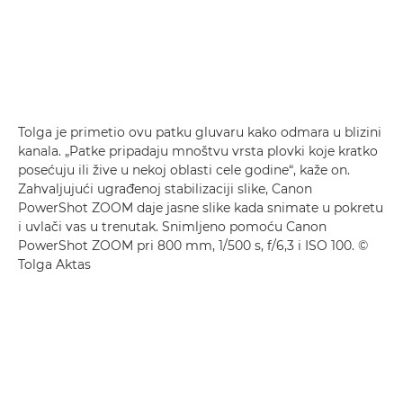
Tolga je primetio ovu patku gluvaru kako odmara u blizini
kanala. „Patke pripadaju mnoštvu vrsta plovki koje kratko
posećuju ili žive u nekoj oblasti cele godine“, kaže on.
Zahvaljujući ugrađenoj stabilizaciji slike, Canon
PowerShot ZOOM daje jasne slike kada snimate u pokretu
i uvlači vas u trenutak. Snimljeno pomoću
Canon
PowerShot ZOOM
pri 800 mm, 1/500 s, f/6,3 i ISO 100. ©
Tolga Aktas