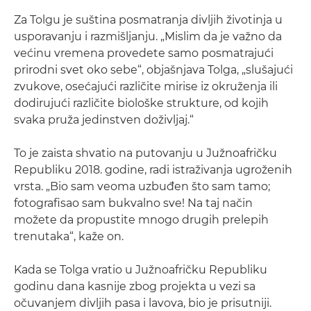
Za Tolgu je suština posmatranja divljih životinja u
usporavanju i razmišljanju. „Mislim da je važno da
većinu vremena provedete samo posmatrajući
prirodni svet oko sebe“, objašnjava Tolga, „slušajući
zvukove, osećajući različite mirise iz okruženja ili
dodirujući različite biološke strukture, od kojih
svaka pruža jedinstven doživljaj.“
To je zaista shvatio na putovanju u Južnoafričku
Republiku 2018. godine, radi istraživanja ugroženih
vrsta. „Bio sam veoma uzbuđen što sam tamo;
fotografisao sam bukvalno sve! Na taj način
možete da propustite mnogo drugih prelepih
trenutaka“, kaže on.
Kada se Tolga vratio u Južnoafričku Republiku
godinu dana kasnije zbog projekta u vezi sa
očuvanjem divljih pasa i lavova, bio je prisutniji.