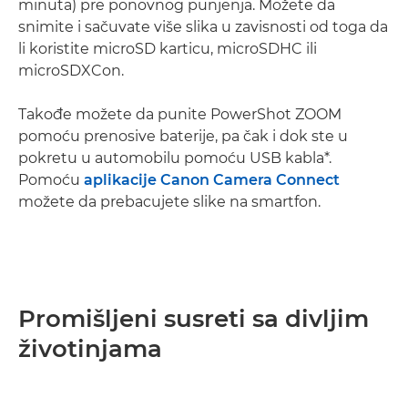
minuta) pre ponovnog punjenja. Možete da
snimite i sačuvate više slika u zavisnosti od toga da
li koristite microSD karticu, microSDHC ili
microSDXCon.
Takođe možete da punite PowerShot ZOOM
pomoću prenosive baterije, pa čak i dok ste u
pokretu u automobilu pomoću USB kabla*.
Pomoću
aplikacije Canon Camera Connect
možete da prebacujete slike na smartfon.
Promišljeni susreti sa divljim
životinjama