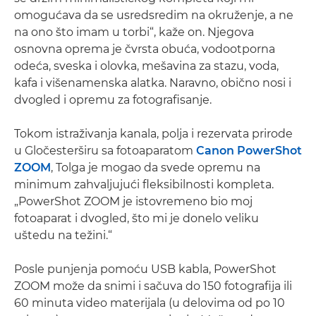
omogućava da se usredsredim na okruženje, a ne
na ono što imam u torbi“, kaže on. Njegova
osnovna oprema je čvrsta obuća, vodootporna
odeća, sveska i olovka, mešavina za stazu, voda,
kafa i višenamenska alatka. Naravno, obično nosi i
dvogled i opremu za fotografisanje.
Tokom istraživanja kanala, polja i rezervata prirode
u Gločesterširu sa fotoaparatom
Canon PowerShot
ZOOM
, Tolga je mogao da svede opremu na
minimum zahvaljujući fleksibilnosti kompleta.
„PowerShot ZOOM je istovremeno bio moj
fotoaparat i dvogled, što mi je donelo veliku
uštedu na težini.“
Posle punjenja pomoću USB kabla, PowerShot
ZOOM može da snimi i sačuva do 150 fotografija ili
60 minuta video materijala (u delovima od po 10