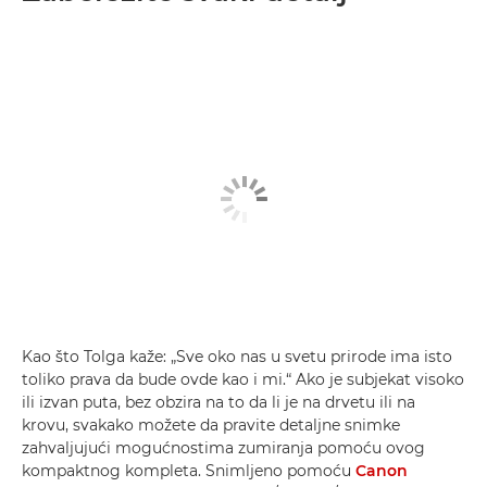
Kao što Tolga kaže: „Sve oko nas u svetu prirode ima isto
toliko prava da bude ovde kao i mi.“ Ako je subjekat visoko
ili izvan puta, bez obzira na to da li je na drvetu ili na
krovu, svakako možete da pravite detaljne snimke
zahvaljujući mogućnostima zumiranja pomoću ovog
kompaktnog kompleta. Snimljeno pomoću
Canon