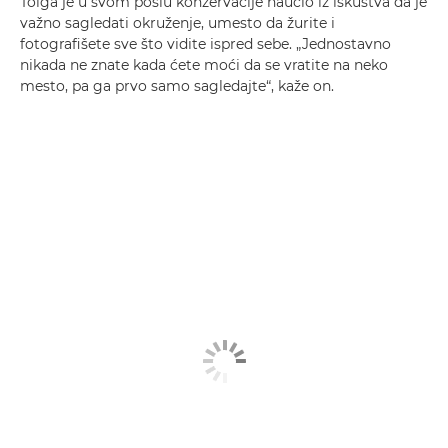
Tolga je u svom poslu konzervacije naučio iz iskustva da je
važno sagledati okruženje, umesto da žurite i
fotografišete sve što vidite ispred sebe. „Jednostavno
nikada ne znate kada ćete moći da se vratite na neko
mesto, pa ga prvo samo sagledajte“, kaže on.