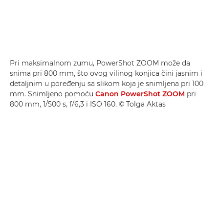
Pri maksimalnom zumu, PowerShot ZOOM može da
snima pri 800 mm, što ovog vilinog konjica čini jasnim i
detaljnim u poređenju sa slikom koja je snimljena pri 100
mm. Snimljeno pomoću
Canon PowerShot ZOOM
pri
800 mm, 1/500 s, f/6,3 i ISO 160. © Tolga Aktas