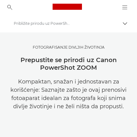
Canon Logo, back to ho
Približite prirodu uz PowerShot ZOOM
Uključ
Canon
Pronađite inspiraciju | Saveti za fotografisanje / štampanje i vodiči za kupce
FOTOGRAFISANJE DIVLJIH ŽIVOTINJA
Priče o fotografiji i kreativnosti
Prepustite se prirodi uz Canon
PowerShot ZOOM
Kompaktan, snažan i jednostavan za
korišćenje: Saznajte zašto je ovaj prenosivi
fotoaparat idealan za fotografa koji snima
divlje životinje i ne želi ništa da propusti.