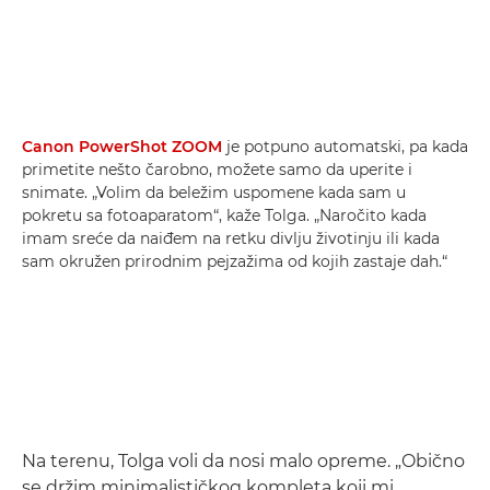
Canon PowerShot ZOOM
je potpuno automatski, pa kada
primetite nešto čarobno, možete samo da uperite i
snimate. „Volim da beležim uspomene kada sam u
pokretu sa fotoaparatom“, kaže Tolga. „Naročito kada
imam sreće da naiđem na retku divlju životinju ili kada
sam okružen prirodnim pejzažima od kojih zastaje dah.“
Na terenu, Tolga voli da nosi malo opreme. „Obično
se držim minimalističkog kompleta koji mi