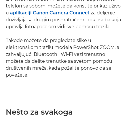
telefon sa sobom, možete da koristite prikaz uživo
u
aplikaciji Canon Camera Connect
za deljenje
doživljaja sa drugim posmatračem, dok osoba koja
upravlja fotoaparatom vidi sve pomoću tražila.
Takođe možete da pregledate slike u
elektronskom tražilu modela PowerShot ZOOM, a
zahvaljujući Bluetooth i Wi-Fi vezi trenutno
možete da delite trenutke sa svetom pomoću
društvenih mreža, kada poželite ponovo da se
povežete.
Nešto za svakoga