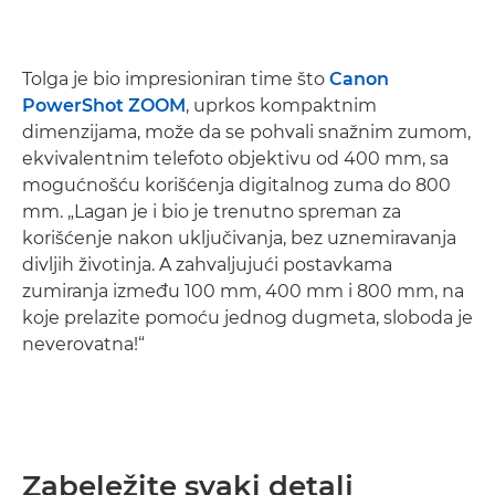
Tolga je bio impresioniran time što
Canon
PowerShot ZOOM
, uprkos kompaktnim
dimenzijama, može da se pohvali snažnim zumom,
ekvivalentnim telefoto objektivu od 400 mm, sa
mogućnošću korišćenja digitalnog zuma do 800
mm. „Lagan je i bio je trenutno spreman za
korišćenje nakon uključivanja, bez uznemiravanja
divljih životinja. A zahvaljujući postavkama
zumiranja između 100 mm, 400 mm i 800 mm, na
koje prelazite pomoću jednog dugmeta, sloboda je
neverovatna!“
Zabeležite svaki detalj