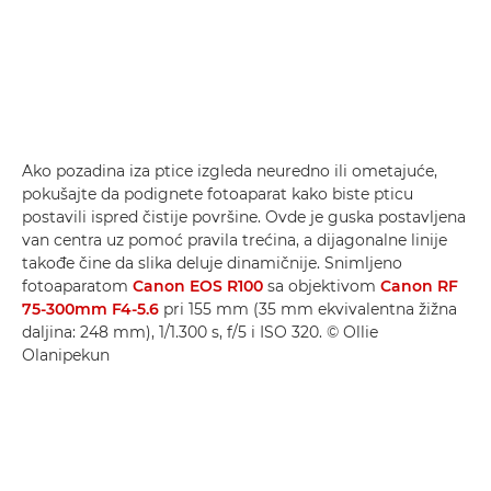
Ako pozadina iza ptice izgleda neuredno ili ometajuće,
pokušajte da podignete fotoaparat kako biste pticu
postavili ispred čistije površine. Ovde je guska postavljena
van centra uz pomoć pravila trećina, a dijagonalne linije
takođe čine da slika deluje dinamičnije. Snimljeno
fotoaparatom
Canon EOS R100
sa objektivom
Canon RF
75-300mm F4-5.6
pri 155 mm (35 mm ekvivalentna žižna
daljina: 248 mm), 1/1.300 s, f/5 i ISO 320. © Ollie
Olanipekun