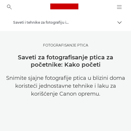
Canon Logo, back to ho
Saveti i tehnike za fotografiju i štampanje
Uključ
Canon
Pronađite inspiraciju | Saveti za fotografisanje / štampanje i vodiči za kupce
FOTOGRAFISANJE PTICA
Saveti za fotografisanje ptica za
početnike: Kako početi
Snimite sjajne fotografije ptica u blizini doma
koristeći jednostavne tehnike i laku za
korišćenje Canon opremu.