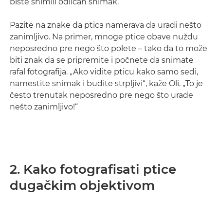
biste snimili odličan snimak.
Pazite na znake da ptica namerava da uradi nešto
zanimljivo. Na primer, mnoge ptice obave nuždu
neposredno pre nego što polete – tako da to može
biti znak da se pripremite i počnete da snimate
rafal fotografija. „Ako vidite pticu kako samo sedi,
namestite snimak i budite strpljivi“, kaže Oli. „To je
često trenutak neposredno pre nego što urade
nešto zanimljivo!“
2. Kako fotografisati ptice
dugačkim objektivom