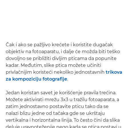
Čak i ako se pažljivo krećete i koristite dugačak
objektiv na fotoaparatu, i dalje će možda biti teško
dovoljno se približiti divljim pticama da popunite
kadar. Međutim, slike ptica možete učiniti
privlačnijim koristeći nekoliko jednostavnih
trikova
za kompoziciju fotografije
.
Jedan koristan savet je korišćenje pravila trećina.
Možete aktivirati mrežu 3x3 u tražilu fotoaparata, a
zatim jednostavno postavite pticu tako da se
nalazi blizu jedne od tačaka gde se ukrštaju
vertikalna i horizontalna linija. To često čini da slika
deluje uravnoteženije nego kada se ptica postavi u