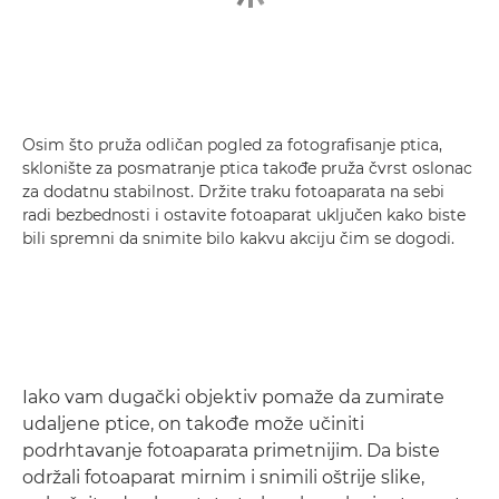
Osim što pruža odličan pogled za fotografisanje ptica,
sklonište za posmatranje ptica takođe pruža čvrst oslonac
za dodatnu stabilnost. Držite traku fotoaparata na sebi
radi bezbednosti i ostavite fotoaparat uključen kako biste
bili spremni da snimite bilo kakvu akciju čim se dogodi.
Iako vam dugački objektiv pomaže da zumirate
udaljene ptice, on takođe može učiniti
podrhtavanje fotoaparata primetnijim. Da biste
održali fotoaparat mirnim i snimili oštrije slike,