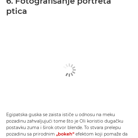
6. Fotografisanje portreta
ptica
Egipatska guska se zaista ističe u odnosu na meku
pozadinu zahvaljujući tome što je Oli koristio dugačku
postavku zuma i širok otvor blende. To stvara prelepu
pozadinu sa prirodnim
„bokeh“
efektom koji pomaže da