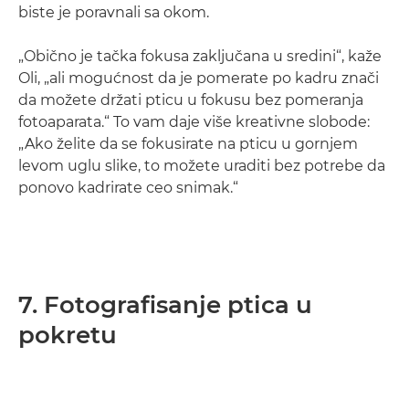
biste je poravnali sa okom.
„Obično je tačka fokusa zaključana u sredini“, kaže
Oli, „ali mogućnost da je pomerate po kadru znači
da možete držati pticu u fokusu bez pomeranja
fotoaparata.“ To vam daje više kreativne slobode:
„Ako želite da se fokusirate na pticu u gornjem
levom uglu slike, to možete uraditi bez potrebe da
ponovo kadrirate ceo snimak.“
7. Fotografisanje ptica u
pokretu