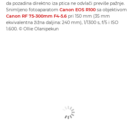
da pozadina direktno iza ptica ne odvlači previše pažnje.
Snimljeno fotoaparatom
Canon EOS R100
sa objektivom
Canon RF 75-300mm F4-5.6
pri 150 mm (35 mm
ekvivalentna žižna daljina: 240 mm), 1/1300 s, f/5 i ISO
1.600. © Ollie Olanipekun