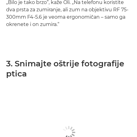
„Bilo je tako brzo“, kaže Oli. „Na telefonu koristite
dva prsta za zumiranje, ali zum na objektivu RF 75-
300mm F4-5.6 je veoma ergonomičan – samo ga
okrenete i on zumira.“
3. Snimajte oštrije fotografije
ptica