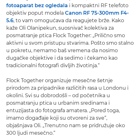
fotoaparat bez ogledala
i kompaktni RF telefoto
objektiv poput modela
Canon RF 75-300mm F4-
5.6
, to vam omogućava da reagujete brže. Kako
kaže Oli Olanipekun, suosnivač kolektiva za
posmatranje ptica Flock Together: „Prilično smo
aktivni u svom pristupu stvarima. Pošto smo stalno
u pokretu, nemamo baš vremena da nosimo
dugačke objektive i da sedimo i čekamo kao
tradicionalni fotografi divljih životinja.“
Flock Together organizuje mesečne šetnje
prirodom za pripadnike različitih rasa u Londonu i
okolini. Svi su dobrodošli – od početnika u
posmatranju ptica u urbanim sredinama i
entuzijasta do fotografa amatera. „Pored toga,
imamo događaje koji su otvoreni za sve“,
objašnjava Oli. „Trenutno nam se pridružuje oko
300 ljudi mesečno.“