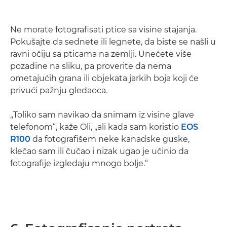
Ne morate fotografisati ptice sa visine stajanja.
Pokušajte da sednete ili legnete, da biste se našli u
ravni očiju sa pticama na zemlji. Unećete više
pozadine na sliku, pa proverite da nema
ometajućih grana ili objekata jarkih boja koji će
privući pažnju gledaoca.
„Toliko sam navikao da snimam iz visine glave
telefonom“, kaže Oli, „ali kada sam koristio
EOS
R100
da fotografišem neke kanadske guske,
klečao sam ili čučao i nizak ugao je učinio da
fotografije izgledaju mnogo bolje.“