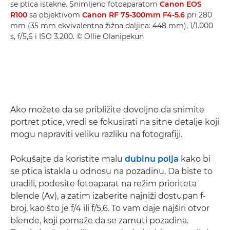
se ptica istakne. Snimljeno fotoaparatom
Canon EOS
R100
sa objektivom
Canon RF 75-300mm F4-5.6
pri 280
mm (35 mm ekvivalentna žižna daljina: 448 mm), 1/1.000
s, f/5,6 i ISO 3.200. © Ollie Olanipekun
Ako možete da se približite dovoljno da snimite
portret ptice, vredi se fokusirati na sitne detalje koji
mogu napraviti veliku razliku na fotografiji.
Pokušajte da koristite malu
dubinu polja
kako bi
se ptica istakla u odnosu na pozadinu. Da biste to
uradili, podesite fotoaparat na režim prioriteta
blende (Av), a zatim izaberite najniži dostupan f-
broj, kao što je f/4 ili f/5,6. To vam daje najširi otvor
blende, koji pomaže da se zamuti pozadina.