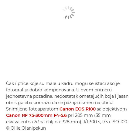
Čak i ptice koje su male u kadru mogu se istaći ako je
fotografija dobro komponovana. U ovom primeru,
jednostavna pozadina, nedostatak ometajućih boja i jasan
obris galeba pomažu da se pažnja usmeri na pticu.
Snimljeno fotoaparatom
Canon EOS R100
sa objektivom
Canon RF 75-300mm F4-5.6
pri 205 mm (35 mm
ekvivalentna žižna daljina: 328 mm), 1/1.300 s, f/5 i ISO 100.
© Ollie Olanipekun