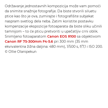
Održavanje jednostavnih kompozicija može vam pomoći
da snimite snažnije fotografije. Da biste stvorili siluetu
ptice kao što je ova, zumirajte i fotografišite subjekat
naspram svetlog dela neba. Zatim koristite postavku
kompenzacije ekspozicije fotoaparata da biste sliku učinili
tamnijom – to će pticu pretvoriti u upečatljiv crni oblik.
Snimljeno fotoaparatom
Canon EOS R100
sa objektivom
Canon RF 75-300mm F4-5.6
pri 300 mm (35 mm
ekvivalentna žižna daljina: 480 mm), 1/500 s, f/7,1 i ISO 200.
© Ollie Olanipekun