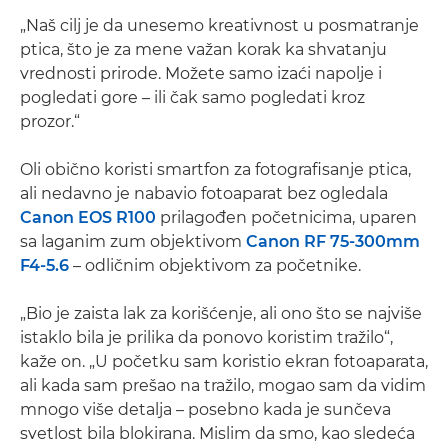
„Naš cilj je da unesemo kreativnost u posmatranje
ptica, što je za mene važan korak ka shvatanju
vrednosti prirode. Možete samo izaći napolje i
pogledati gore – ili čak samo pogledati kroz
prozor.“
Oli obično koristi smartfon za fotografisanje ptica,
ali nedavno je nabavio fotoaparat bez ogledala
Canon EOS R100
prilagođen početnicima, uparen
sa laganim zum objektivom
Canon RF 75-300mm
F4-5.6
– odličnim objektivom za početnike.
„Bio je zaista lak za korišćenje, ali ono što se najviše
istaklo bila je prilika da ponovo koristim tražilo“,
kaže on. „U početku sam koristio ekran fotoaparata,
ali kada sam prešao na tražilo, mogao sam da vidim
mnogo više detalja – posebno kada je sunčeva
svetlost bila blokirana. Mislim da smo, kao sledeća