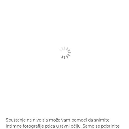
Spuštanje na nivo tla može vam pomoći da snimite
intimne fotografije ptica u ravni očiju. Samo se pobrinite