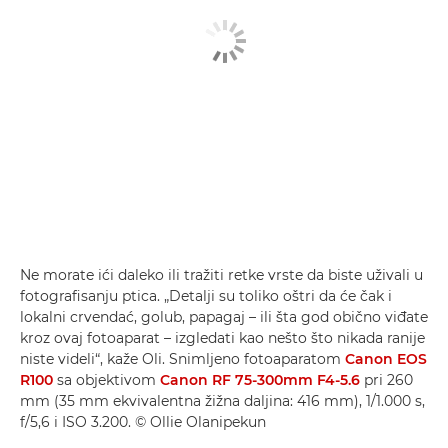
Ne morate ići daleko ili tražiti retke vrste da biste uživali u
fotografisanju ptica. „Detalji su toliko oštri da će čak i
lokalni crvendać, golub, papagaj – ili šta god obično viđate
kroz ovaj fotoaparat – izgledati kao nešto što nikada ranije
niste videli“, kaže Oli. Snimljeno fotoaparatom
Canon EOS
R100
sa objektivom
Canon RF 75-300mm F4-5.6
pri 260
mm (35 mm ekvivalentna žižna daljina: 416 mm), 1/1.000 s,
f/5,6 i ISO 3.200. © Ollie Olanipekun