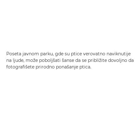
Poseta javnom parku, gde su ptice verovatno naviknutije
na ljude, može poboljšati šanse da se približite dovoljno da
fotografišete prirodno ponašanje ptica.