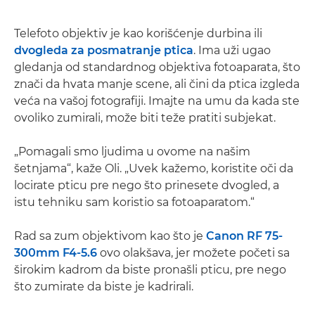
Telefoto objektiv je kao korišćenje durbina ili
dvogleda za posmatranje ptica
. Ima uži ugao
gledanja od standardnog objektiva fotoaparata, što
znači da hvata manje scene, ali čini da ptica izgleda
veća na vašoj fotografiji. Imajte na umu da kada ste
ovoliko zumirali, može biti teže pratiti subjekat.
„Pomagali smo ljudima u ovome na našim
šetnjama“, kaže Oli. „Uvek kažemo, koristite oči da
locirate pticu pre nego što prinesete dvogled, a
istu tehniku sam koristio sa fotoaparatom.“
Rad sa zum objektivom kao što je
Canon RF 75-
300mm F4-5.6
ovo olakšava, jer možete početi sa
širokim kadrom da biste pronašli pticu, pre nego
što zumirate da biste je kadrirali.