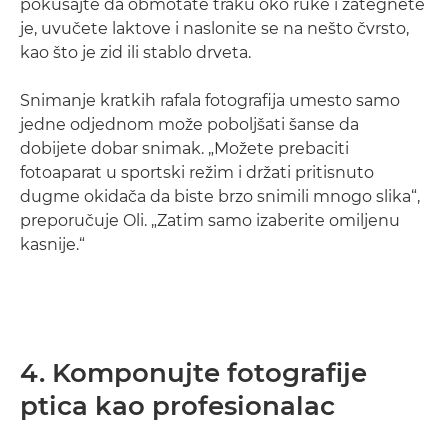
pokušajte da obmotate traku oko ruke i zategnete
je, uvučete laktove i naslonite se na nešto čvrsto,
kao što je zid ili stablo drveta.
Snimanje kratkih rafala fotografija umesto samo
jedne odjednom može poboljšati šanse da
dobijete dobar snimak. „Možete prebaciti
fotoaparat u sportski režim i držati pritisnuto
dugme okidača da biste brzo snimili mnogo slika“,
preporučuje Oli. „Zatim samo izaberite omiljenu
kasnije.“
4. Komponujte fotografije
ptica kao profesionalac