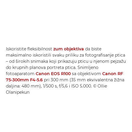
Iskoristite fleksibilnost
zum objektiva
da biste
maksimalno iskoristili svaku priliku za fotografisanje ptica
– od širokih snimaka koji prikazuju pticu u njenom pejzažu
do krupnih planova portreta ptica. Snimljeno
fotoaparatom
Canon EOS R100
sa objektivom
Canon RF
75-300mm F4-5.6
pri 300 mm (35 mm ekvivalentna žižna
daljina: 480 mm), 1/500 s, f/5,6 i ISO 5.000. © Ollie
Olanipekun