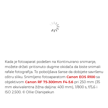
Kada je fotoaparat podešen na Kontinuirano snimanje,
možete držati pritisnuto dugme okidača da biste snimali
rafale fotografija. To poboljšava šanse da dobijete savršenu
oštru sliku. Snimljeno fotoaparatom
Canon EOS R100
sa
objektivom
Canon RF 75-300mm F4-5.6
pri 250 mm (35
mm ekvivalentna žižna daljina: 400 mm), 1/800 s, f/5,6 i
ISO 2.500. © Ollie Olanipekun