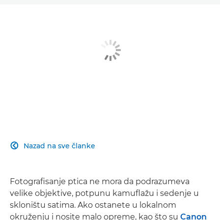
Nazad na sve članke

Fotografisanje ptica ne mora da podrazumeva
velike objektive, potpunu kamuflažu i sedenje u
skloništu satima. Ako ostanete u lokalnom
okruženju i nosite malo opreme, kao što su
Canon