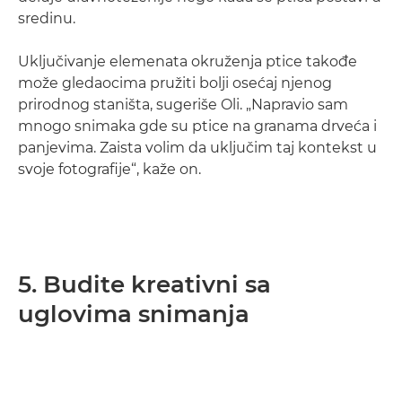
sredinu.
Uključivanje elemenata okruženja ptice takođe
može gledaocima pružiti bolji osećaj njenog
prirodnog staništa, sugeriše Oli. „Napravio sam
mnogo snimaka gde su ptice na granama drveća i
panjevima. Zaista volim da uključim taj kontekst u
svoje fotografije“, kaže on.
5. Budite kreativni sa
uglovima snimanja