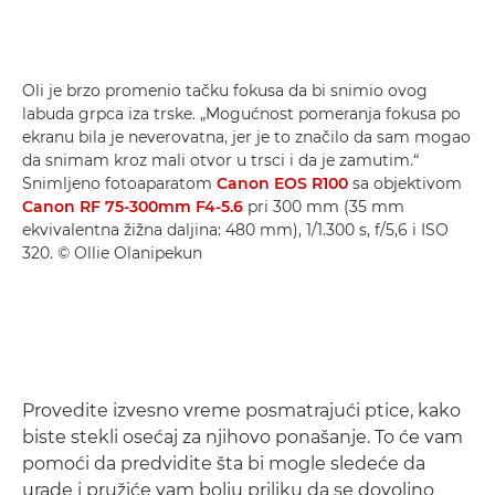
Oli je brzo promenio tačku fokusa da bi snimio ovog
labuda grpca iza trske. „Mogućnost pomeranja fokusa po
ekranu bila je neverovatna, jer je to značilo da sam mogao
da snimam kroz mali otvor u trsci i da je zamutim.“
Snimljeno fotoaparatom
Canon EOS R100
sa objektivom
Canon RF 75-300mm F4-5.6
pri 300 mm (35 mm
ekvivalentna žižna daljina: 480 mm), 1/1.300 s, f/5,6 i ISO
320. © Ollie Olanipekun
Provedite izvesno vreme posmatrajući ptice, kako
biste stekli osećaj za njihovo ponašanje. To će vam
pomoći da predvidite šta bi mogle sledeće da
urade i pružiće vam bolju priliku da se dovoljno