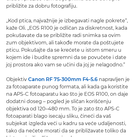
približite za dobru fotografiju.
„Kod ptica, najvažnije je izbegavati nagle pokrete“,
kaže Oli. „EOS R100 je odličan za diskretnost, kada
pokušavate da se približite radi snimka sa ovim
zum objektivom, ali takođe morate da poštujete
pticu. Pokušajte da se krećete u istom smeru u
kojem ide i budite spremni da se povučete i date
joj prostora ako vam se učini da joj je nelagodno.“
Objektiv
Canon RF 75-300mm F4-5.6
napravljen je
za fotoaparate punog formata, ali kada ga koristite
na APS-C fotoaparatu kao što je EOS R100, on daje
dodatni doseg – pogled je sličan korišćenju
objektiva od 120–480 mm. To je zato što APS-C
fotoaparati blago isecaju sliku, čineći da vaš
subjekat izgleda veći u kadru sa veće udaljenosti,
tako da nećete morati da se približavate toliko da