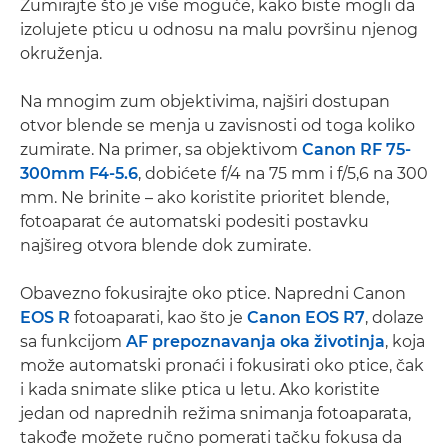
Zumirajte što je više moguće, kako biste mogli da
izolujete pticu u odnosu na malu površinu njenog
okruženja.
Na mnogim zum objektivima, najširi dostupan
otvor blende se menja u zavisnosti od toga koliko
zumirate. Na primer, sa objektivom
Canon RF 75-
300mm F4-5.6
, dobićete f/4 na 75 mm i f/5,6 na 300
mm. Ne brinite – ako koristite prioritet blende,
fotoaparat će automatski podesiti postavku
najšireg otvora blende dok zumirate.
Obavezno fokusirajte oko ptice. Napredni Canon
EOS R
fotoaparati, kao što je
Canon EOS R7
, dolaze
sa funkcijom
AF prepoznavanja oka životinja
, koja
može automatski pronaći i fokusirati oko ptice, čak
i kada snimate slike ptica u letu. Ako koristite
jedan od naprednih režima snimanja fotoaparata,
takođe možete ručno pomerati tačku fokusa da