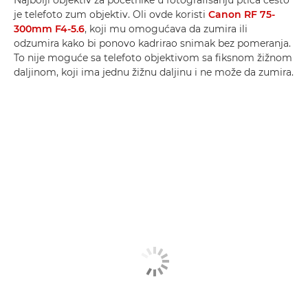
Najbolji objektiv za početnike u fotografisanju ptica često
je telefoto zum objektiv. Oli ovde koristi
Canon RF 75-
300mm F4-5.6
, koji mu omogućava da zumira ili
odzumira kako bi ponovo kadrirao snimak bez pomeranja.
To nije moguće sa telefoto objektivom sa fiksnom žižnom
daljinom, koji ima jednu žižnu daljinu i ne može da zumira.