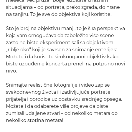
meseca, već pruža i bolje rezultate u raznim
situacijama – od portreta, preko zgrada, do hrane
na tanjiru. To je sve do objektiva koji koristite.
Što je broj na objektivu manji, to je šira perspektiva
koja vam omogućava da zabeležite više scene –
zašto ne biste eksperimentisali sa objektivom
„riblje oko“ koji je savršen za snimanje enterijera.
Možete i da koristite širokougaoni objektiv kako
biste uzbuđenje koncerta preneli na potpuno novi
nivo.
Snimajte realistične fotografije i video zapise
svakodnevnog života ili zadivljujuće portrete
prijatelja i porodice uz postavku srednjeg opsega.
Možete i da odaberete više brojeve da biste
zumirali udaljene stvari – od nekoliko metara do
nekoliko stotina metara!