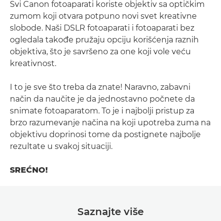
Svi Canon fotoaparati koriste objektiv sa optičkim
zumom koji otvara potpuno novi svet kreativne
slobode. Naši DSLR fotoaparati i fotoaparati bez
ogledala takođe pružaju opciju korišćenja raznih
objektiva, što je savršeno za one koji vole veću
kreativnost.
I to je sve što treba da znate! Naravno, zabavni
način da naučite je da jednostavno počnete da
snimate fotoaparatom. To je i najbolji pristup za
brzo razumevanje načina na koji upotreba zuma na
objektivu doprinosi tome da postignete najbolje
rezultate u svakoj situaciji.
SREĆNO!
Saznajte više