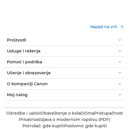
Nazad na vrh
Proizvodi
Usluge i rešenja
Pomoć i podrška
Učenje i obrazovanje
O kompaniji Canon
Moj nalog
Odredbe i uslovi
Obaveštenje o kolačićima
Pristupačnost
Privatnost
Izjava o modernom ropstvu (PDF)
Potrošač: gde kupiti
Poslovno: gde kupiti