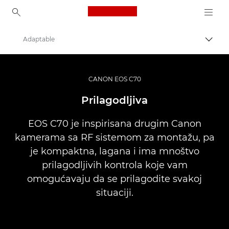
Canon Logo, back to ho
Adaptable
Uključ
Canon
Video kamere i kamkorderi
CANON EOS C70
EOS C70
Prilagodljiva
EOS C70 je inspirisana drugim Canon
kamerama sa RF sistemom za montažu, pa
je kompaktna, lagana i ima mnoštvo
prilagodljivih kontrola koje vam
omogućavaju da se prilagodite svakoj
situaciji.