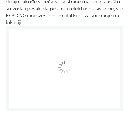
dizajn takođe sprečava da strane materije, kao što
su voda i pesak, da prodru u električne sisteme, što
EOS C70 čini svestranom alatkom za snimanje na
lokaciji.