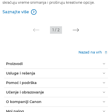
skraćuju vreme snimanja i proširuju kreativne opcije.
Saznajte više

1
/
2
Nazad na vrh
Proizvodi
Usluge i rešenja
Pomoć i podrška
Učenje i obrazovanje
O kompaniji Canon
Moj nalog