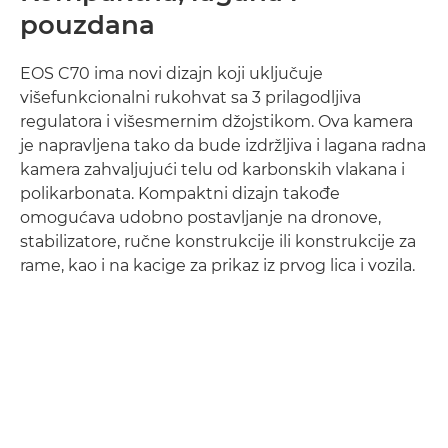
pouzdana
EOS C70 ima novi dizajn koji uključuje
višefunkcionalni rukohvat sa 3 prilagodljiva
regulatora i višesmernim džojstikom. Ova kamera
je napravljena tako da bude izdržljiva i lagana radna
kamera zahvaljujući telu od karbonskih vlakana i
polikarbonata. Kompaktni dizajn takođe
omogućava udobno postavljanje na dronove,
stabilizatore, ručne konstrukcije ili konstrukcije za
rame, kao i na kacige za prikaz iz prvog lica i vozila.