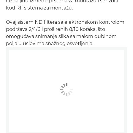
razdaljinu između prstena za montažu i senzora
kod RF sistema za montažu.
Ovaj sistem ND filtera sa elektronskom kontrolom
podržava 2/4/6 i proširenih 8/10 koraka, što
omogućava snimanje slika sa malom dubinom
polja u uslovima snažnog osvetljenja.