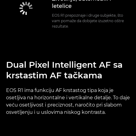
letelice
EOS R1 prepoznaje i druge subjekte, što
vam pomaže da dobijete izuzetno oštre
rezultate.
Dual Pixel Intelligent AF sa
krstastim AF tačkama
EOS R1 ima funkciju AF krstastog tipa koja je
osetljiva na horizontalne i vertikalne detalje. To daje
veću osetljivost i preciznost, naročito pri slabom
osvetljenju i u uslovima niskog kontrasta.