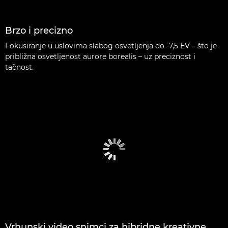
Brzo i precizno
Fokusiranje u uslovima slabog osvetljenja do -7,5 EV – što je
približna osvetljenost aurore borealis – uz preciznost i
tačnost.
Vrhunski video snimci za hibridne kreativne