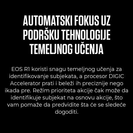
AUTOMATSKI FOKUS UZ
PODRŠKU TEHNOLOGIJE
TEMELJNOG UČENJA
EOS R1 koristi snagu temeljnog učenja za
identifikovanje subjekata, a procesor DIGIC
Accelerator prati i beleži ih preciznije nego
ikada pre. Režim prioriteta akcije čak može da
identifikuje subjekat na osnovu akcije, što
vam pomaže da predvidite šta će se sledeće
dogoditi.