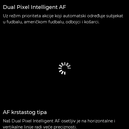
Dual Pixel Intelligent AF
Uz režim prioriteta akcije koji automatski određuje subjekat
u fudbalu, američkom fudbalu, odbojci i košarci.
AF krstastog tipa
Naš Dual Pixel Intelligent AF osetljiv je na horizontalne i
vertikalne linije radi veće preciznosti.