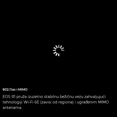
802.11ax i MIMO
EOS R1 pruža izuzetno stabilnu bežičnu vezu zahvaljujući
tehnologiji Wi-Fi 6E (zavisi od regiona) i ugrađenim MIMO
antenama.