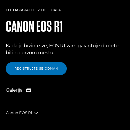
FOTOAPARATI BEZ OGLEDALA
CANON
EOS R1
Kada je brzina sve, EOS R1 vam garantuje da ćete
biti na prvom mestu.
REGISTRUJTE SE ODMAH
Galerija

Galerija
Canon EOS R1
Toggle breadcrumbs
Pregled