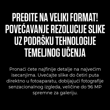
PREĐITE NA VELIKI FORMAT!
POVEĆAVANJE REZOLUCIJE SLIKE
UZ PODRŠKU TEHNOLOGIJE
TEMELJNOG UČENJA
Pronaći ćete najfinije detalje na najvećim
isecanjima. Uvećajte slike do četiri puta
direktno u fotoaparatu, dobijajući fotografije
senzacionalnog izgleda, veličine do 96 MP
spremne za galeriju.