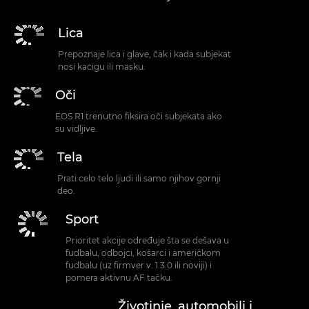
Lica
Prepoznaje lica i glave, čak i kada subjekat
nosi kacigu ili masku.
Oči
EOS R1 trenutno fiksira oči subjekata ako
su vidljive.
Tela
Prati celo telo ljudi ili samo njihov gornji
deo.
Sport
Prioritet akcije određuje šta se dešava u
fudbalu, odbojci, košarci i američkom
fudbalu (uz firmver v. 1.3.0 ili noviji) i
pomera aktivnu AF tačku.
Životinje, automobili i