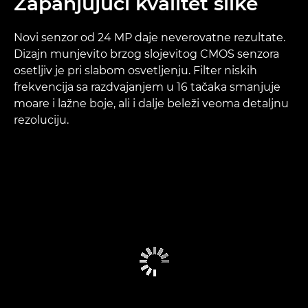
Zapanjujući kvalitet slike
Novi senzor od 24 MP daje neverovatne rezultate.
Dizajn munjevito brzog slojevitog CMOS senzora
osetljiv je pri slabom osvetljenju. Filter niskih
frekvencija sa razdvajanjem u 16 tačaka smanjuje
moare i lažne boje, ali i dalje beleži veoma detaljnu
rezoluciju.