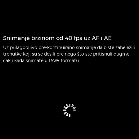
Snimanje brzinom od 40 fps uz AF i AE
Uz prilagodljivo pre-kontinuirano snimanje da biste zabeležili
trenutke koji su se desili pre nego što ste pritisnuli dugme –
čak i kada snimate u RAW formatu