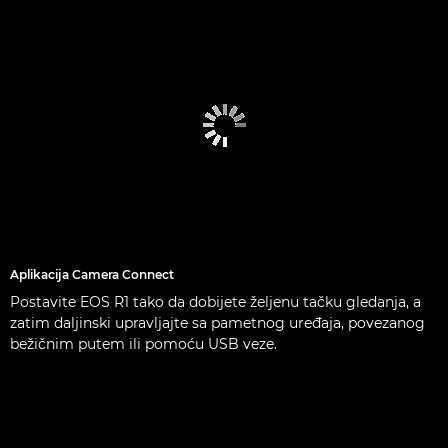
Aplikacija Camera Connect
Postavite EOS R1 tako da dobijete željenu tačku gledanja, a
zatim daljinski upravljajte sa pametnog uređaja, povezanog
bežičnim putem ili pomoću USB veze.