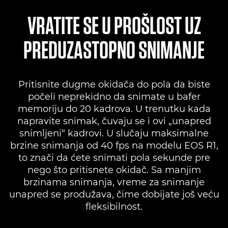
VRATITE SE U PROŠLOST UZ
PREDUZASTOPNO SNIMANJE
Pritisnite dugme okidača do pola da biste
počeli neprekidno da snimate u bafer
memoriju do 20 kadrova. U trenutku kada
napravite snimak, čuvaju se i ovi „unapred
snimljeni“ kadrovi. U slučaju maksimalne
brzine snimanja od 40 fps na modelu EOS R1,
to znači da ćete snimati pola sekunde pre
nego što pritisnete okidač. Sa manjim
brzinama snimanja, vreme za snimanje
unapred se produžava, čime dobijate još veću
fleksibilnost.