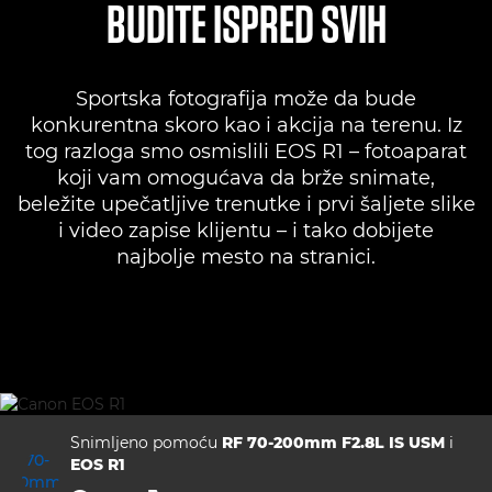
BUDITE ISPRED SVIH
Specifikacije
Sportska fotografija može da bude
Galerija
konkurentna skoro kao i akcija na terenu. Iz
tog razloga smo osmislili EOS R1 – fotoaparat
Podrška
koji vam omogućava da brže snimate,
beležite upečatljive trenutke i prvi šaljete slike
i video zapise klijentu – i tako dobijete
najbolje mesto na stranici.
Snimljeno pomoću
RF 70-200mm F2.8L IS USM
i
EOS R1