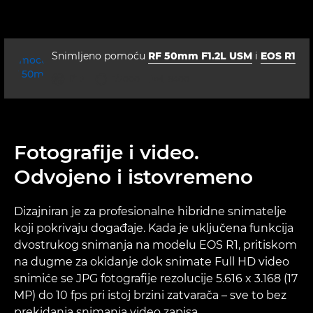
Snimljeno pomoću
RF 50mm F1.2L USM
i
EOS R1
otvor blende
brzina zatvarača
ISO



f/1.2
1/2000
6400
Fotografije i video.
Odvojeno i istovremeno
Dizajniran je za profesionalne hibridne snimatelje
koji pokrivaju događaje. Kada je uključena funkcija
dvostrukog snimanja na modelu EOS R1, pritiskom
na dugme za okidanje dok snimate Full HD video
snimiće se JPG fotografije rezolucije 5.616 x 3.168 (17
MP) do 10 fps pri istoj brzini zatvarača – sve to bez
prekidanja snimanja video zapisa.