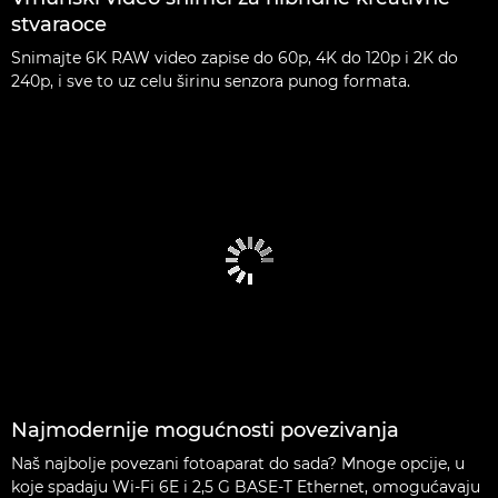
stvaraoce
Snimajte 6K RAW video zapise do 60p, 4K do 120p i 2K do
240p, i sve to uz celu širinu senzora punog formata.
Najmodernije mogućnosti povezivanja
Naš najbolje povezani fotoaparat do sada? Mnoge opcije, u
koje spadaju Wi-Fi 6E i 2,5 G BASE-T Ethernet, omogućavaju