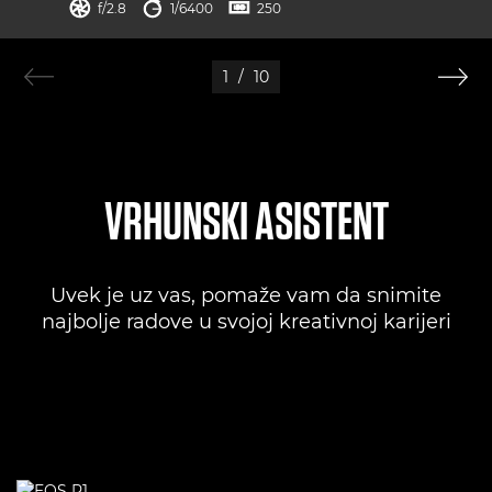
otvor blende
brzina zatvarača
ISO



f/2.8
1/6400
250
1
/
10
VRHUNSKI ASISTENT
Uvek je uz vas, pomaže vam da snimite
najbolje radove u svojoj kreativnoj karijeri