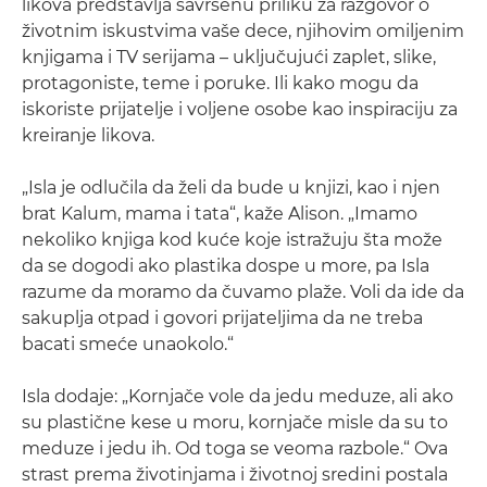
likova predstavlja savršenu priliku za razgovor o
životnim iskustvima vaše dece, njihovim omiljenim
knjigama i TV serijama – uključujući zaplet, slike,
protagoniste, teme i poruke. Ili kako mogu da
iskoriste prijatelje i voljene osobe kao inspiraciju za
kreiranje likova.
„Isla je odlučila da želi da bude u knjizi, kao i njen
brat Kalum, mama i tata“, kaže Alison. „Imamo
nekoliko knjiga kod kuće koje istražuju šta može
da se dogodi ako plastika dospe u more, pa Isla
razume da moramo da čuvamo plaže. Voli da ide da
sakuplja otpad i govori prijateljima da ne treba
bacati smeće unaokolo.“
Isla dodaje: „Kornjače vole da jedu meduze, ali ako
su plastične kese u moru, kornjače misle da su to
meduze i jedu ih. Od toga se veoma razbole.“ Ova
strast prema životinjama i životnoj sredini postala