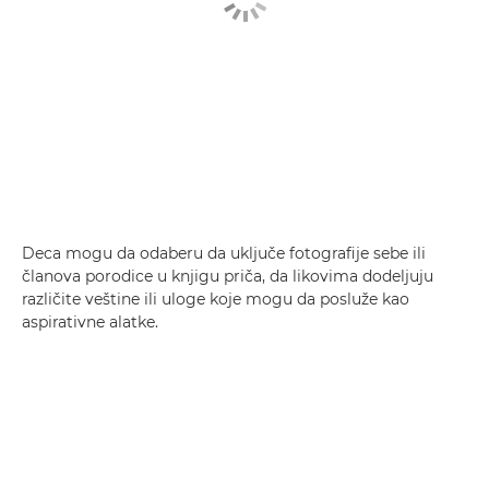
Deca mogu da odaberu da uključe fotografije sebe ili
članova porodice u knjigu priča, da likovima dodeljuju
različite veštine ili uloge koje mogu da posluže kao
aspirativne alatke.