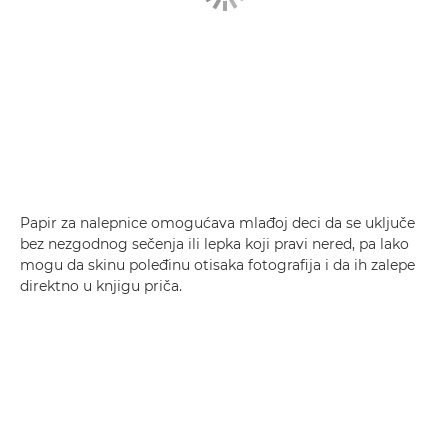
Papir za nalepnice omogućava mlađoj deci da se uključe
bez nezgodnog sečenja ili lepka koji pravi nered, pa lako
mogu da skinu poleđinu otisaka fotografija i da ih zalepe
direktno u knjigu priča.