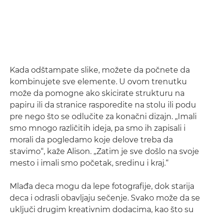
Kada odštampate slike, možete da počnete da
kombinujete sve elemente. U ovom trenutku
može da pomogne ako skicirate strukturu na
papiru ili da stranice rasporedite na stolu ili podu
pre nego što se odlučite za konačni dizajn. „Imali
smo mnogo različitih ideja, pa smo ih zapisali i
morali da pogledamo koje delove treba da
stavimo“, kaže Alison. „Zatim je sve došlo na svoje
mesto i imali smo početak, sredinu i kraj.“
Mlađa deca mogu da lepe fotografije, dok starija
deca i odrasli obavljaju sečenje. Svako može da se
uključi drugim kreativnim dodacima, kao što su