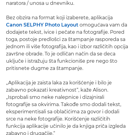
naratora / unosa u dnevniku.
Bez obzira na format koji izaberete, aplikacija
Canon SELPHY Photo Layout
omogućava vam da
dodajete tekst, ivice i pečate na fotografije. Pored
toga, postoje predlošci za štampanje rasporeda sa
jednom ili više fotografija, kao i izbor različitih opcija
završne obrade. To je odličan način da se deca
uključe i istražuju šta funkcioniše pre nego što
pritisnete dugme za štampanje.
„Aplikacija je zaista laka za korišćenje i bilo je
zabavno pokazati kreativnost“, kaže Alison.
„Isprobali smo neke nalepnice i dizajnirali
fotografije sa okvirima. Takođe smo dodali tekst,
eksperimentisali sa oblačićima za govor i dodali
srce na neke fotografije. Korišćenje različitih
funkcija aplikacije učinilo je da knjiga priča izgleda
zabavno i drugačije.“