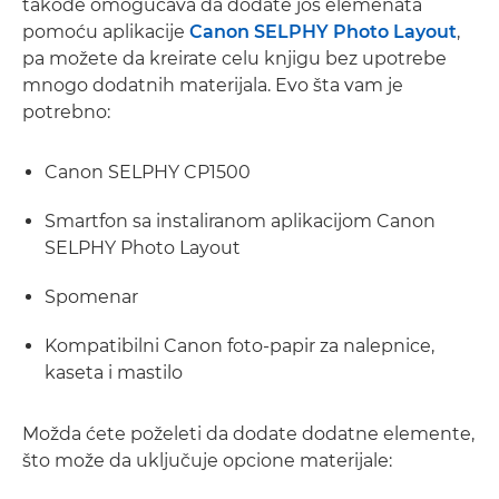
takođe omogućava da dodate još elemenata
pomoću aplikacije
Canon SELPHY Photo Layout
,
pa možete da kreirate celu knjigu bez upotrebe
mnogo dodatnih materijala. Evo šta vam je
potrebno:
Canon SELPHY CP1500
Smartfon sa instaliranom aplikacijom Canon
SELPHY Photo Layout
Spomenar
Kompatibilni Canon foto-papir za nalepnice,
kaseta i mastilo
Možda ćete poželeti da dodate dodatne elemente,
što može da uključuje opcione materijale: