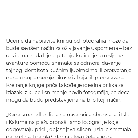
Učenje da napravite knjigu od fotografija može da
bude savršen način za oživljavanje uspomena – bez
obzira na to da li je u pitanju kreiranje izmišljene
avanture pomoću snimaka sa odmora, davanje
tajnog identiteta kućnim ljubimcima ili pretvaranje
dece u superheroje, likove iz bajki ili pronalazače.
Kreiranje knjige priča takođe je idealna prilika za
izlazak iz kuće i snimanje novih fotografija, pa deca
mogu da budu predstavljena na bilo koji način.
„Kada smo odlučili da će naša priča obuhvatati Islu
i Kaluma na plaži, pronašli smo fotografije koje
odgovaraju priči“, objašnjava Alison. „Isla je smatrala
da je otpad na plaži dobra ideja i želela je da