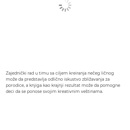
Zajednički rad u timu sa ciljem kreiranja nečeg ličnog
može da predstavlja odlično iskustvo zbližavanja za
porodice, a knjiga kao krajnji rezultat može da pomogne
deci da se ponose svojim kreativnim veštinama.