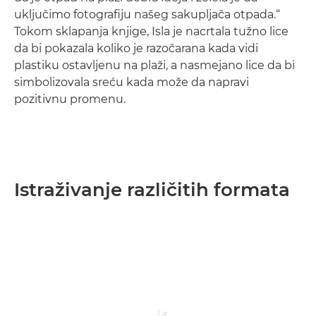
uključimo fotografiju našeg sakupljača otpada.“
Tokom sklapanja knjige, Isla je nacrtala tužno lice
da bi pokazala koliko je razočarana kada vidi
plastiku ostavljenu na plaži, a nasmejano lice da bi
simbolizovala sreću kada može da napravi
pozitivnu promenu.
Istraživanje različitih formata