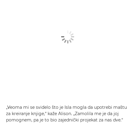
„Veoma mi se svidelo što je Isla mogla da upotrebi maštu
za kreiranje knjige,“ kaže Alison. „Zamolila me je da joj
pomognem, pa je to bio zajednički projekat za nas dve.“