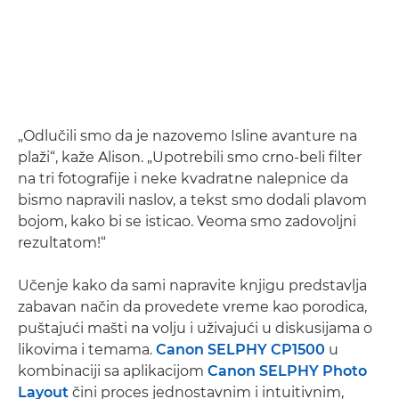
„Odlučili smo da je nazovemo Isline avanture na
plaži“, kaže Alison. „Upotrebili smo crno-beli filter
na tri fotografije i neke kvadratne nalepnice da
bismo napravili naslov, a tekst smo dodali plavom
bojom, kako bi se isticao. Veoma smo zadovoljni
rezultatom!“
Učenje kako da sami napravite knjigu predstavlja
zabavan način da provedete vreme kao porodica,
puštajući mašti na volju i uživajući u diskusijama o
likovima i temama.
Canon SELPHY CP1500
u
kombinaciji sa aplikacijom
Canon SELPHY Photo
Layout
čini proces jednostavnim i intuitivnim,