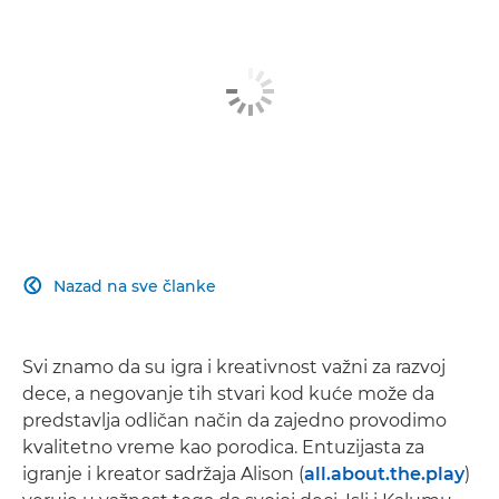
Nazad na sve članke

Svi znamo da su igra i kreativnost važni za razvoj
dece, a negovanje tih stvari kod kuće može da
predstavlja odličan način da zajedno provodimo
kvalitetno vreme kao porodica. Entuzijasta za
igranje i kreator sadržaja Alison (
all.about.the.play
)