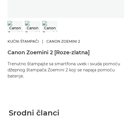
KUĆNI ŠTAMPAČI
|
CANON ZOEMINI 2
Canon Zoemini 2 [Roze-zlatna]
Trenutno štampajte sa smartfona uvek i svuda pomoću
džepnog štampača Zoemini 2 koji se napaja pomoću
baterije.
Srodni članci