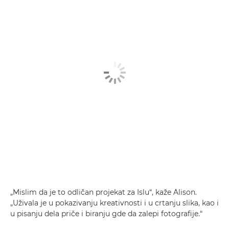
„Mislim da je to odličan projekat za Islu“, kaže Alison.
„Uživala je u pokazivanju kreativnosti i u crtanju slika, kao i
u pisanju dela priče i biranju gde da zalepi fotografije.“