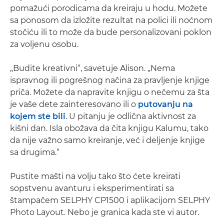
pomažući porodicama da kreiraju u hodu. Možete
sa ponosom da izložite rezultat na polici ili noćnom
stočiću ili to može da bude personalizovani poklon
za voljenu osobu.
„Budite kreativni“, savetuje Alison. „Nema
ispravnog ili pogrešnog načina za pravljenje knjige
priča. Možete da napravite knjigu o nečemu za šta
je vaše dete zainteresovano ili o
putovanju na
kojem ste bili
. U pitanju je odlična aktivnost za
kišni dan. Isla obožava da čita knjigu Kalumu, tako
da nije važno samo kreiranje, već i deljenje knjige
sa drugima.“
Pustite mašti na volju tako što ćete kreirati
sopstvenu avanturu i eksperimentirati sa
štampačem SELPHY CP1500 i aplikacijom SELPHY
Photo Layout. Nebo je granica kada ste vi autor.