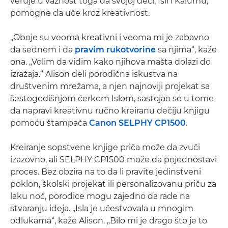
veruje u važnost toga da svojoj deci, Isli i Kalumu,
pomogne da uče kroz kreativnost.
„Oboje su veoma kreativni i veoma mi je zabavno
da sednem i da
pravim rukotvorine
sa njima“, kaže
ona. „Volim da vidim kako njihova mašta dolazi do
izražaja.“ Alison deli porodična iskustva na
društvenim mrežama, a njen najnoviji projekat sa
šestogodišnjom ćerkom Islom, sastojao se u tome
da napravi kreativnu ručno kreiranu dečiju knjigu
pomoću štampača
Canon SELPHY CP1500
.
Kreiranje sopstvene knjige priča može da zvuči
izazovno, ali SELPHY CP1500 može da pojednostavi
proces. Bez obzira na to da li pravite jedinstveni
poklon, školski projekat ili personalizovanu priču za
laku noć, porodice mogu zajedno da rade na
stvaranju ideja. „Isla je učestvovala u mnogim
odlukama“, kaže Alison. „Bilo mi je drago što je to