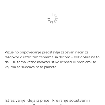
Vizuelno pripovedanje predstavlja zabavan način za
razgovor o različitim temama sa decom – bez obzira na to
da li su tema važne karakteristike ličnosti ili problemi sa
kojima se suočava naša planeta.
Istraživanje ideja iz priče i kreiranje sopstvenih