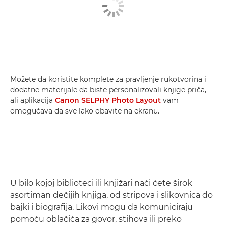
Možete da koristite komplete za pravljenje rukotvorina i
dodatne materijale da biste personalizovali knjige priča,
ali aplikacija
Canon SELPHY Photo Layout
vam
omogućava da sve lako obavite na ekranu.
U bilo kojoj biblioteci ili knjižari naći ćete širok
asortiman dečijih knjiga, od stripova i slikovnica do
bajki i biografija. Likovi mogu da komuniciraju
pomoću oblačića za govor, stihova ili preko