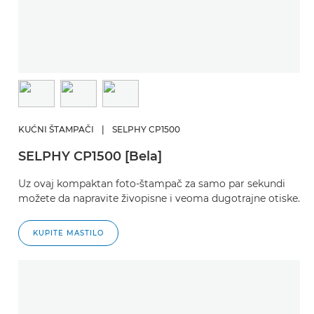
KUĆNI ŠTAMPAČI
|
SELPHY CP1500
SELPHY CP1500 [Bela]
Uz ovaj kompaktan foto-štampač za samo par sekundi
možete da napravite živopisne i veoma dugotrajne otiske.
KUPITE MASTILO