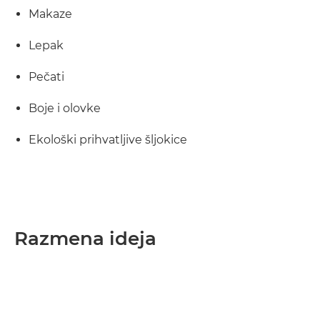
Makaze
Lepak
Pečati
Boje i olovke
Ekološki prihvatljive šljokice
Razmena ideja