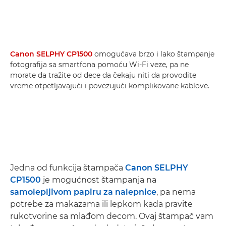
Canon SELPHY CP1500
omogućava brzo i lako štampanje
fotografija sa smartfona pomoću Wi-Fi veze, pa ne
morate da tražite od dece da čekaju niti da provodite
vreme otpetljavajući i povezujući komplikovane kablove.
Jedna od funkcija štampača
Canon SELPHY
CP1500
je mogućnost štampanja na
samolepljivom papiru za nalepnice
, pa nema
potrebe za makazama ili lepkom kada pravite
rukotvorine sa mlađom decom. Ovaj štampač vam