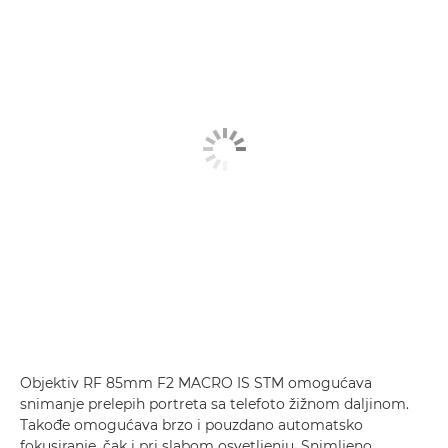
Objektiv RF 85mm F2 MACRO IS STM omogućava
snimanje prelepih portreta sa telefoto žižnom daljinom.
Takođe omogućava brzo i pouzdano automatsko
fokusiranje, čak i pri slabom osvetljenju. Snimljeno