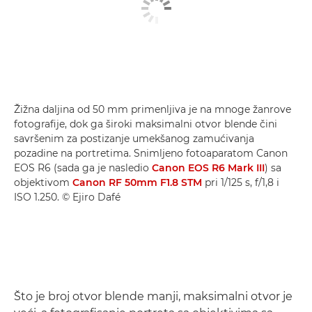
Žižna daljina od 50 mm primenljiva je na mnoge žanrove
fotografije, dok ga široki maksimalni otvor blende čini
savršenim za postizanje umekšanog zamućivanja
pozadine na portretima. Snimljeno fotoaparatom Canon
EOS R6 (sada ga je nasledio
Canon EOS R6 Mark III
) sa
objektivom
Canon RF 50mm F1.8 STM
pri 1/125 s, f/1,8 i
ISO 1.250. © Ejiro Dafé
Što je broj otvor blende manji, maksimalni otvor je