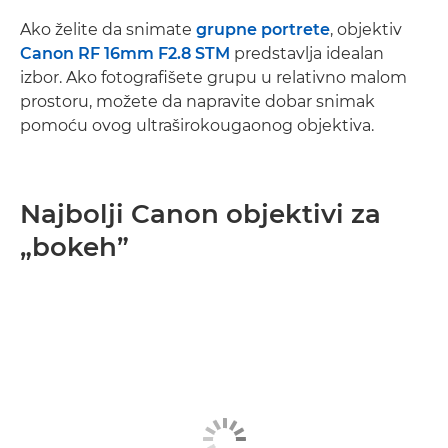
Ako želite da snimate
grupne portrete
, objektiv
Canon RF 16mm F2.8 STM
predstavlja idealan
izbor. Ako fotografišete grupu u relativno malom
prostoru, možete da napravite dobar snimak
pomoću ovog ultraširokougaonog objektiva.
Najbolji Canon objektivi za
„bokeh”