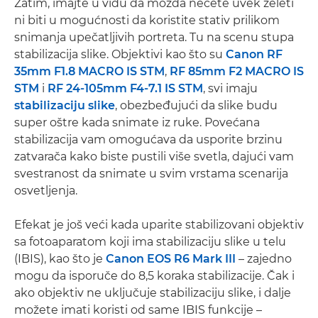
Zatim, imajte u vidu da možda nećete uvek želeti
ni biti u mogućnosti da koristite stativ prilikom
snimanja upečatljivih portreta. Tu na scenu stupa
stabilizacija slike. Objektivi kao što su
Canon RF
35mm F1.8 MACRO IS STM
,
RF 85mm F2 MACRO IS
STM
i
RF 24-105mm F4-7.1 IS STM
, svi imaju
stabilizaciju slike
, obezbeđujući da slike budu
super oštre kada snimate iz ruke. Povećana
stabilizacija vam omogućava da usporite brzinu
zatvarača kako biste pustili više svetla, dajući vam
svestranost da snimate u svim vrstama scenarija
osvetljenja.
Efekat je još veći kada uparite stabilizovani objektiv
sa fotoaparatom koji ima stabilizaciju slike u telu
(IBIS), kao što je
Canon EOS R6 Mark III
– zajedno
mogu da isporuče do 8,5 koraka stabilizacije. Čak i
ako objektiv ne uključuje stabilizaciju slike, i dalje
možete imati koristi od same IBIS funkcije –