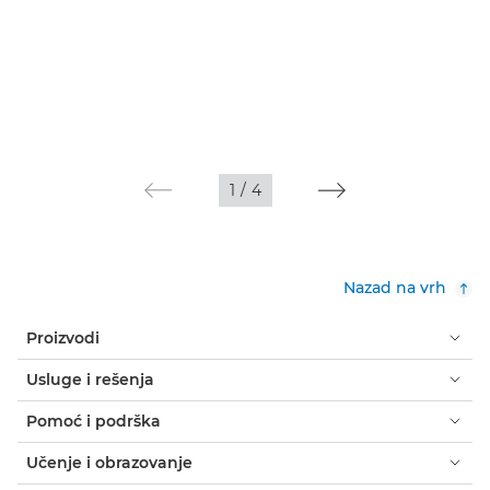
1
/
4
Nazad na vrh
Proizvodi
Usluge i rešenja
Pomoć i podrška
Učenje i obrazovanje