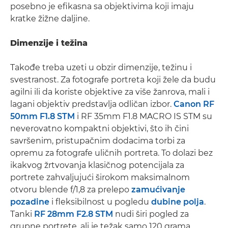
posebno je efikasna sa objektivima koji imaju
kratke žižne daljine.
Dimenzije i težina
Takođe treba uzeti u obzir dimenzije, težinu i
svestranost. Za fotografe portreta koji žele da budu
agilni ili da koriste objektive za više žanrova, mali i
lagani objektiv predstavlja odličan izbor.
Canon RF
50mm F1.8 STM
i RF 35mm F1.8 MACRO IS STM su
neverovatno kompaktni objektivi, što ih čini
savršenim, pristupačnim dodacima torbi za
opremu za fotografe uličnih portreta. To dolazi bez
ikakvog žrtvovanja klasičnog potencijala za
portrete zahvaljujući širokom maksimalnom
otvoru blende f/1,8 za prelepo
zamućivanje
pozadine
i fleksibilnost u pogledu
dubine polja
.
Tanki
RF 28mm F2.8 STM
nudi širi pogled za
grupne portrete, ali je težak samo 120 grama.