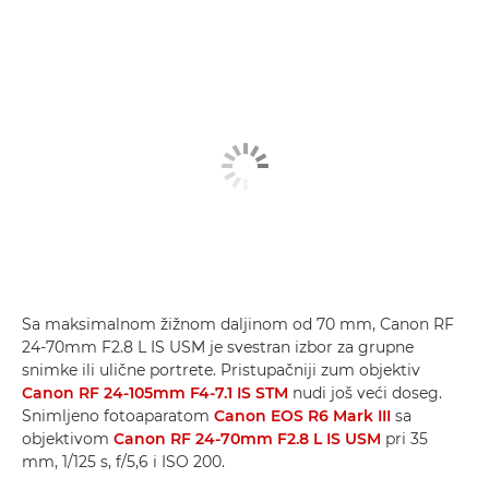
Sa maksimalnom žižnom daljinom od 70 mm, Canon RF
24-70mm F2.8 L IS USM je svestran izbor za grupne
snimke ili ulične portrete. Pristupačniji zum objektiv
Canon RF 24-105mm F4-7.1 IS STM
nudi još veći doseg.
Snimljeno fotoaparatom
Canon EOS R6 Mark III
sa
objektivom
Canon RF 24-70mm F2.8 L IS USM
pri 35
mm, 1/125 s, f/5,6 i ISO 200.