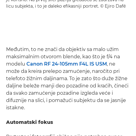
licu subjekta, i to je daleko efikasniji portret. © Ejiro Dafé
Međutim, to ne znači da objektiv sa malo užim
maksimalnim otvorom blende, kao što je f/4 na
modelu
Canon RF 24-105mm F4L IS USM
, ne
može da kreira prelepo zamućenje, naročito pri
telefoto žižnim daljinama. To je zato što duže žižne
daljine beleže manji deo pozadine od kraćih, čineći
da svako zamućenje pozadine izgleda veće i
difuznije na slici, i pomažući subjektu da se jasnije
istakne.
Automatski fokus