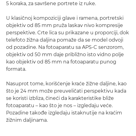
5 koraka, za savršene portrete iz ruke.
U klasičnoj kompoziciji glave i ramena, portretski
objektiv od 85 mm pruža laskav nivo kompresije
perspektive. Crte lica su prikazane u proporciji, dok
telefoto žižna daljina pomaže da se model odvoji
od pozadine. Na fotoaparatu sa APS-C senzorom,
objektiv od 50 mm daje približno isto vidno polje
kao objektiv od 85 mm na fotoaparatu punog
formata.
Nasuprot tome, korišćenje kraće žižne daljine, kao
što je 24 mm može preuveličati perspektivu kada
se koristi izbliza, čineći da karakteristike bliže
fotoaparatu – kao što je nos – izgledaju veće.
Pozadine takođe izgledaju istaknutije na kraćim
žižnim daljinama.