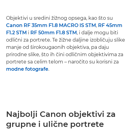
Objektivi u sredini žižnog opsega, kao što su
Canon RF 35mm F1.8 MACRO IS STM
,
RF 45mm
F1.2 STM
i
RF 50mm F1.8 STM
, i dalje mogu biti
odlični za portrete. Te žižne daljine izobličuju slike
manje od širokougaonih objektiva, pa daju
prirodne slike, što ih čini odličnim objektivima za
portrete sa celim telom – naročito su korisni za
modne fotografe
.
Najbolji Canon objektivi za
grupne i ulične portrete