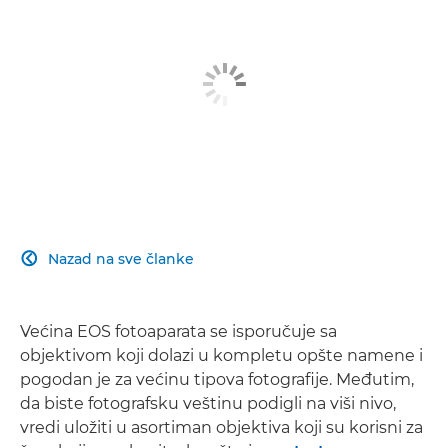
Nazad na sve članke

Većina EOS fotoaparata se isporučuje sa
objektivom koji dolazi u kompletu opšte namene i
pogodan je za većinu tipova fotografije. Međutim,
da biste fotografsku veštinu podigli na viši nivo,
vredi uložiti u asortiman objektiva koji su korisni za