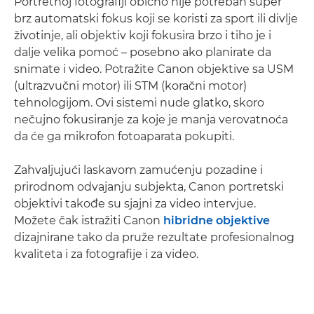
Portretnoj fotografiji obično nije potreban super
brz automatski fokus koji se koristi za sport ili divlje
životinje, ali objektiv koji fokusira brzo i tiho je i
dalje velika pomoć – posebno ako planirate da
snimate i video. Potražite Canon objektive sa USM
(ultrazvučni motor) ili STM (koračni motor)
tehnologijom. Ovi sistemi nude glatko, skoro
nečujno fokusiranje za koje je manja verovatnoća
da će ga mikrofon fotoaparata pokupiti.
Zahvaljujući laskavom zamućenju pozadine i
prirodnom odvajanju subjekta, Canon portretski
objektivi takođe su sjajni za video intervjue.
Možete čak istražiti Canon
hibridne objektive
dizajnirane tako da pruže rezultate profesionalnog
kvaliteta i za fotografije i za video.