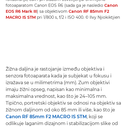
fotoaparatom Canon EOS R6 (sada ga je nasledio
Canon
EOS R6 Mark III
) sa objektivom
Canon RF 85mm F2
MACRO IS STM
pri 1/800 s, f/2 i ISO 400. © Ilvy Njiokiktjien
Žižna daljina je rastojanje između objektiva i
senzora fotoaparata kada je subjekat u fokusu i
izražava se u milimetrima (mm). Zum objektivi
imaju žižni opseg, napisan kao minimalna i
maksimalna vrednost, kao što je 24–105 mm.
Tipično, portretski objektiv se odnosi na objektiv sa
žižnom daljinom od oko 85 mm ili više, kao što je
Canon RF 85mm F2 MACRO IS STM
, koji se
odlikuje laganim dizajnom i stabilizacijom slike od