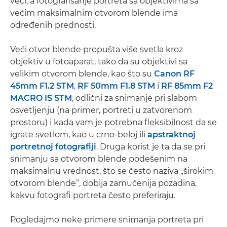
veći, a fotografisanje portreta sa objektivima sa
većim maksimalnim otvorom blende ima
određenih prednosti.
Veći otvor blende propušta više svetla kroz
objektiv u fotoaparat, tako da su objektivi sa
velikim otvorom blende, kao što su
Canon RF
45mm F1.2 STM
,
RF 50mm F1.8 STM
i
RF 85mm F2
MACRO IS STM
, odlični za snimanje pri slabom
osvetljenju (na primer, portreti u zatvorenom
prostoru) i kada vam je potrebna fleksibilnost da se
igrate svetlom, kao u crno-beloj ili
apstraktnoj
portretnoj fotografiji
. Druga korist je ta da se pri
snimanju sa otvorom blende podešenim na
maksimalnu vrednost, što se često naziva „širokim
otvorom blende“, dobija zamućenija pozadina,
kakvu fotografi portreta često preferiraju.
Pogledajmo neke primere snimanja portreta pri