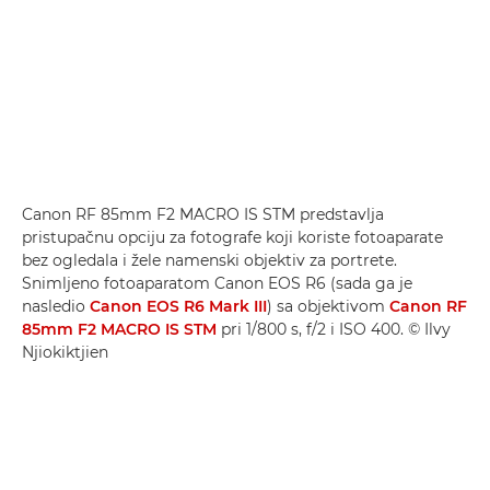
Canon RF 85mm F2 MACRO IS STM predstavlja
pristupačnu opciju za fotografe koji koriste fotoaparate
bez ogledala i žele namenski objektiv za portrete.
Snimljeno fotoaparatom Canon EOS R6 (sada ga je
nasledio
Canon EOS R6 Mark III
) sa objektivom
Canon RF
85mm F2 MACRO IS STM
pri 1/800 s, f/2 i ISO 400. © Ilvy
Njiokiktjien