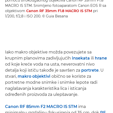
pomoću širokougaonog objektiva Canon RF 35mm F1.8
MACRO IS STM. Snimljeno fotoaparatom Canon EOS R sa
objektivom
Canon RF 35mm F1.8 MACRO IS STM
pri
1/200, f/2,8 i ISO 200. © Guia Besana
Iako makro objektive možda povezujete sa
krupnim planovima zadivljujućih
insekata
ili
hrane
od koje kreće voda na usta, neverovatni nivo
detalja koji ističu takođe je savršen za
portrete
. U
stvari,
makro objektivi
obično se koriste za
portretne modne snimke i snimke lepote radi
naglašavanja karakteristika lica i isticanja
određenih proizvoda za ulepšavanje.
Canon RF 85mm F2 MACRO IS STM
ima
minimalnu razdaljinu fokusiranja od 35 cm, dok
RF