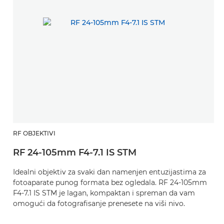
RF OBJEKTIVI
R
RF 24-105mm F4-7.1 IS STM
R
Idealni objektiv za svaki dan namenjen entuzijastima za
3
fotoaparate punog formata bez ogledala. RF 24-105mm
ši
F4-7.1 IS STM je lagan, kompaktan i spreman da vam
st
omogući da fotografisanje prenesete na viši nivo.