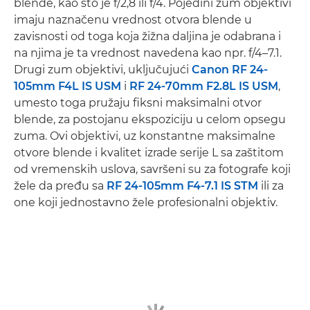
blende, kao što je f/2,8 ili f/4. Pojedini zum objektivi
imaju naznačenu vrednost otvora blende u
zavisnosti od toga koja žižna daljina je odabrana i
na njima je ta vrednost navedena kao npr. f/4–7.1.
Drugi zum objektivi, uključujući
Canon RF 24-
105mm F4L IS USM
i
RF 24-70mm F2.8L IS USM
,
umesto toga pružaju fiksni maksimalni otvor
blende, za postojanu ekspoziciju u celom opsegu
zuma. Ovi objektivi, uz konstantne maksimalne
otvore blende i kvalitet izrade serije L sa zaštitom
od vremenskih uslova, savršeni su za fotografe koji
žele da pređu sa
RF 24-105mm F4-7.1 IS STM
ili za
one koji jednostavno žele profesionalni objektiv.