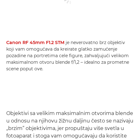
Canon RF 45mm F1.2 STM
je neverovatno brz objektiv
koji vam omogućava da kreirate glatko zamućenje
pozadine na portretima cele figure, zahvaljujući velikom
maksimalnom otvoru blende f/1,2 – idealno za prometne
scene poput ove.
Objektivi sa velikim maksimalnim otvorima blende
u odnosu na njihovu žižnu daljinu često se nazivaju
„brzim” objektivima, jer propuštaju više svetla u
fotoaparat i stoga vam omogućavaju da koristite