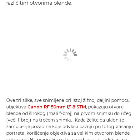
različitim otvorima blende.
Ove tri slike, sve snimljene pri istoj žižnoj daljini pomoću
objektiva
Canon RF 50mm f/1.8 STM
, pokazuju otvore
blende od širokog (mali f-broj) na prvom snimku do užeg
(veći f-broj) na trećem snimku. Kada želite da uklonite
zamućenje pozadine koje odvlači pažnju pri fotografisanju
portreta, korišćenje objektiva sa velikim otvorom blende
je korisno. Na prvoj slici pažnja gledaoca se zadržava na