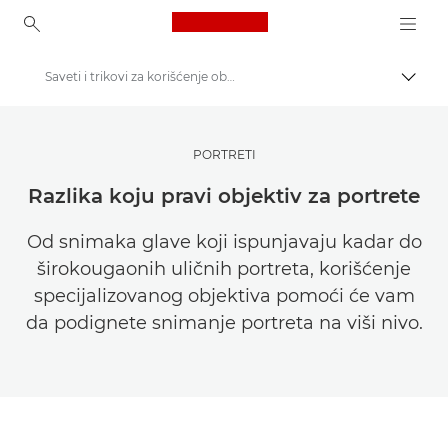
Canon Logo, back to ho
Saveti i trikovi za korišćenje objektiva za portrete
Uključ
Canon
Pronađite inspiraciju | Saveti za fotografisanje / štampanje i vodiči za kupce
PORTRETI
Saveti i tehnike za fotografiju i štampanje
Razlika koju pravi objektiv za portrete
Od snimaka glave koji ispunjavaju kadar do
širokougaonih uličnih portreta, korišćenje
specijalizovanog objektiva pomoći će vam
da podignete snimanje portreta na viši nivo.