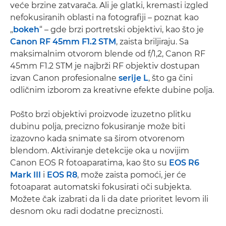
veće brzine zatvarača. Ali je glatki, kremasti izgled
nefokusiranih oblasti na fotografiji – poznat kao
„
bokeh
“ – gde brzi portretski objektivi, kao što je
Canon RF 45mm F1.2 STM
, zaista briljiraju. Sa
maksimalnim otvorom blende od f/1,2, Canon RF
45mm F1.2 STM je najbrži RF objektiv dostupan
izvan Canon profesionalne
serije L
, što ga čini
odličnim izborom za kreativne efekte dubine polja.
Pošto brzi objektivi proizvode izuzetno plitku
dubinu polja, precizno fokusiranje može biti
izazovno kada snimate sa širom otvorenom
blendom. Aktiviranje detekcije oka u novijim
Canon EOS R fotoaparatima, kao što su
EOS R6
Mark III
i
EOS R8
, može zaista pomoći, jer će
fotoaparat automatski fokusirati oči subjekta.
Možete čak izabrati da li da date prioritet levom ili
desnom oku radi dodatne preciznosti.