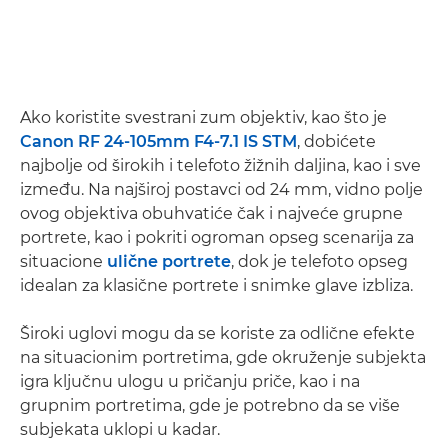
Ako koristite svestrani zum objektiv, kao što je
Canon RF 24-105mm F4-7.1 IS STM
, dobićete
najbolje od širokih i telefoto žižnih daljina, kao i sve
između. Na najširoj postavci od 24 mm, vidno polje
ovog objektiva obuhvatiće čak i najveće grupne
portrete, kao i pokriti ogroman opseg scenarija za
situacione
ulične portrete
, dok je telefoto opseg
idealan za klasične portrete i snimke glave izbliza.
Široki uglovi mogu da se koriste za odlične efekte
na situacionim portretima, gde okruženje subjekta
igra ključnu ulogu u pričanju priče, kao i na
grupnim portretima, gde je potrebno da se više
subjekata uklopi u kadar.