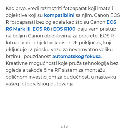
Kao prvo, vredi razmotriti fotoaparat koji imate i
objektive koji su
kompatibilni
sa njim. Canon EOS
R fotoaparati bez ogledala kao što su Canon
EOS
R6 Mark III
,
EOS R8
i
EOS R100
, daju vam pristup
najboljim Canon objektivima za portrete. EOS R
fotoaparati i objektivi koriste RF priključak, koji
uključuje 12-pinsku vezu za neverovatno veliku
brzinu i pouzdanost
automatskog fokusa
.
Kreativne mogućnosti koje pruža tehnologija bez
ogledala takođe čine RF sistem za montažu
odličnom investicijom za budućnost, u nastavku
vašeg fotografskog putovanja.