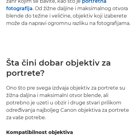
žanr kojim se bavite, kao što je
portretna
fotografija
. Od žižne daljine i maksimalnog otvora
blende do težine i veličine, objektiv koji izaberete
može da napravi ogromnu razliku na fotografijama.
Šta čini dobar objektiv za
portrete?
Ono što pre svega izdvaja objektiv za portrete su
žižna daljina i maksimalni otvor blende, ali
potrebno je uzeti u obzir i druge stvari prilikom
određivanja najboljeg Canon objektiva za portrete
za vaše potrebe.
Kompatibilnost objektiva