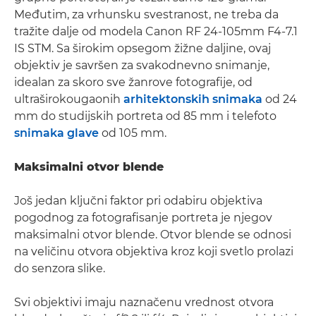
Međutim, za vrhunsku svestranost, ne treba da
tražite dalje od modela Canon RF 24-105mm F4-7.1
IS STM. Sa širokim opsegom žižne daljine, ovaj
objektiv je savršen za svakodnevno snimanje,
idealan za skoro sve žanrove fotografije, od
ultraširokougaonih
arhitektonskih snimaka
od 24
mm do studijskih portreta od 85 mm i telefoto
snimaka glave
od 105 mm.
Maksimalni otvor blende
Još jedan ključni faktor pri odabiru objektiva
pogodnog za fotografisanje portreta je njegov
maksimalni otvor blende. Otvor blende se odnosi
na veličinu otvora objektiva kroz koji svetlo prolazi
do senzora slike.
Svi objektivi imaju naznačenu vrednost otvora