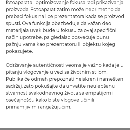
fotoaparata i optimizovanje fokusa radi prikazivanja
proizvoda. Fotoaparat zatim može neprimetno da
prebaci fokus na lice prezentatora kada se proizvod
spusti. Ova funkcija obezbeđuje da važan deo
materijala uvek bude u fokusu za ovaj specifični
način upotrebe, pa gledalac posvećuje punu
pažnju vama kao prezentatoru ili objektu kojeg
pokazujete.
Održavanje autentičnosti veoma je važno kada je u
pitanju vlogovanje u vezi sa životnim stilom.
Publika će odmah prepoznati neiskren i namešten
sadržaj, zato pokušajte da uhvatite neulepšanu
stvarnost svakodnevnog života sa empatijom i
osećajnošću kako biste vlogove učinili
primamljivim i angažujućim.