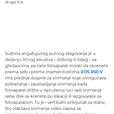
druga lica.
Suština angažujućeg putnog vlogovanja je u
deljenju ličnog iskustva – dobrog ili lošeg – sa
gledaocima, pa ćete fotoaparat morati da okrenete
prema sebi i prema znamenitostima.
EOS R50 V
ima prednje dugme za snimanje koje omogućava
pokretanje i zaustavljanje snimanja kada
fotoaparat držite u ispruženoj ruci radi snimanja
sebe dok se krećete po lokaciji ili razgovarate sa
fotoaparatom. Tu je i vertikalni priključak za stativ,
što olakšava snimanje video zapisa za