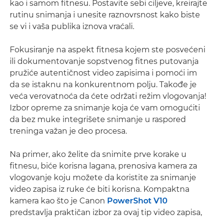
kao i samom fitnesu. Postavite sebi ciljeve, kreirajte
rutinu snimanja i unesite raznovrsnost kako biste
se vi i vaša publika iznova vraćali.
Fokusiranje na aspekt fitnesa kojem ste posvećeni
ili dokumentovanje sopstvenog fitnes putovanja
pružiće autentičnost video zapisima i pomoći im
da se istaknu na konkurentnom polju. Takođe je
veća verovatnoća da ćete održati režim vlogovanja!
Izbor opreme za snimanje koja će vam omogućiti
da bez muke integrišete snimanje u raspored
treninga važan je deo procesa.
Na primer, ako želite da snimite prve korake u
fitnesu, biće korisna lagana, prenosiva kamera za
vlogovanje koju možete da koristite za snimanje
video zapisa iz ruke će biti korisna. Kompaktna
kamera kao što je Canon
PowerShot V10
predstavlja praktičan izbor za ovaj tip video zapisa,