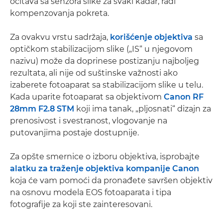
očitava sa senzora slike za svaki kadar, radi
kompenzovanja pokreta.
Za ovakvu vrstu sadržaja,
korišćenje objektiva
sa
optičkom stabilizacijom slike („IS“ u njegovom
nazivu) može da doprinese postizanju najboljeg
rezultata, ali nije od suštinske važnosti ako
izaberete fotoaparat sa stabilizacijom slike u telu.
Kada uparite fotoaparat sa objektivom
Canon RF
28mm F2.8 STM
koji ima tanak, „pljosnati“ dizajn za
prenosivost i svestranost, vlogovanje na
putovanjima postaje dostupnije.
Za opšte smernice o izboru objektiva, isprobajte
alatku za traženje objektiva kompanije Canon
koja će vam pomoći da pronađete savršen objektiv
na osnovu modela EOS fotoaparata i tipa
fotografije za koji ste zainteresovani.