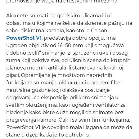
promovisanje vloga na društvenim mrežama.
Ako ćete snimati na gradskim ulicama ili u
oblastima u kojima ne želite da skrenete pažnju na
sebe, diskretna kamera, kao što je Canon
PowerShot V1
, predstavlja dobru opciju. Ima
ugrađen objektiv od 16–50 mm koji omogućava
udobno „selfi“ snimanje iz ispružene ruke i opseg
zuma koji pokriva sve, od uličnih scena do krupnih
planova modnih artikala ili štandova na lokalnoj
pijaci. Opremljena je mnoštvom naprednih
funkcija za snimanje, uključujući ugrađeni filter
neutralne gustine koji olakšava postizanje
odgovarajuće ekspozicije prilikom snimanja u
svetlim okruženjima, kao i ugrađeni ventilator za
hlađenje kako biste duže mogli da snimate bez
pregrevanja kamere. Čak i sa svim tim funkcijama,
PowerShot V1 je dovoljno mala i lagana da može da
stane u džep kada je to potrebno.