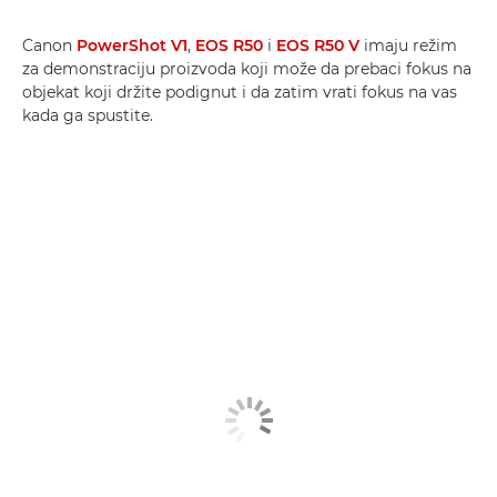
Canon
PowerShot V1
,
EOS R50
i
EOS R50 V
imaju režim
za demonstraciju proizvoda koji može da prebaci fokus na
objekat koji držite podignut i da zatim vrati fokus na vas
kada ga spustite.