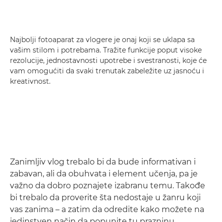
Najbolji fotoaparat za vlogere je onaj koji se uklapa sa
vašim stilom i potrebama. Tražite funkcije poput visoke
rezolucije, jednostavnosti upotrebe i svestranosti, koje će
vam omogućiti da svaki trenutak zabeležite uz jasnoću i
kreativnost.
Zanimljiv vlog trebalo bi da bude informativan i
zabavan, ali da obuhvata i element učenja, pa je
važno da dobro poznajete izabranu temu. Takođe
bi trebalo da proverite šta nedostaje u žanru koji
vas zanima – a zatim da odredite kako možete na
jedinstven način da popunite tu prazninu.