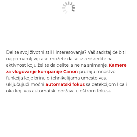
Delite svoj životni stil i interesovanja? Vaš sadržaj će biti
najprimamljiviji ako možete da se usredsredite na
aktivnost koju želite da delite, a ne na snimanje.
Kamere
za vlogovanje kompanije Canon
pružaju mnoštvo
funkcija koje brinu o tehnikalijama umesto vas,
uključujući moćni
automatski fokus
sa detekcijom lica i
oka koji vas automatski održava u oštrom fokusu.