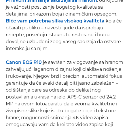
Prilikom snimanja sadržaja sa hranom
, od ključne
je važnosti postizanje bogatog kvaliteta sa
detaljima, prikazom boja i dinamičkim opsegom.
Biće vam potrebna slika visokog kvaliteta
koja će
očarati publiku – navesti ljude da isprobaju
recepte, posećuju istaknute restorane i budu
dovoljno uzbuđeni zbog vašeg sadržaja da ostvare
interakciju sa njim.
Canon EOS R10
je savršen za vlogovanje sa hranom
zahvaljujući laganom dizajnu koji olakšava nošenje
i rukovanje. Njegov brzi i precizni automatski fokus
garantuje da će svaki detalj biti jasno zabeležen –
od šištanja pare sa odreska do delikatnog
postavljanja ukrasa na jelo. APS-C senzor od 24,2
MP na ovom fotoaparatu daje veoma kvalitetne i
živopisne slike koje ističu bogate boje i teksture
hrane; mogućnosti snimanja 4K video zapisa
omogućavaju vam da kreirate video zapise koji