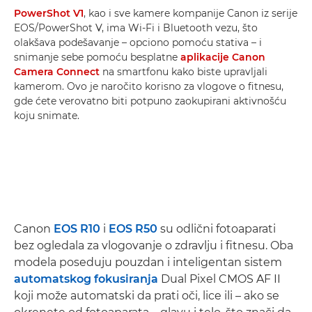
PowerShot V1
, kao i sve kamere kompanije Canon iz serije
EOS/PowerShot V, ima Wi-Fi i Bluetooth vezu, što
olakšava podešavanje – opciono pomoću stativa – i
snimanje sebe pomoću besplatne
aplikacije Canon
Camera Connect
na smartfonu kako biste upravljali
kamerom. Ovo je naročito korisno za vlogove o fitnesu,
gde ćete verovatno biti potpuno zaokupirani aktivnošću
koju snimate.
Canon
EOS R10
i
EOS R50
su odlični fotoaparati
bez ogledala za vlogovanje o zdravlju i fitnesu. Oba
modela poseduju pouzdan i inteligentan sistem
automatskog fokusiranja
Dual Pixel CMOS AF II
koji može automatski da prati oči, lice ili – ako se