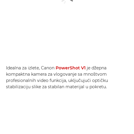
Idealna za izlete, Canon
PowerShot V1
je džepna
kompaktna kamera za vlogovanje sa mnoštvom
profesionalnih video funkcija, uključujući optičku
stabilizaciju slike za stabilan materijal u pokretu.