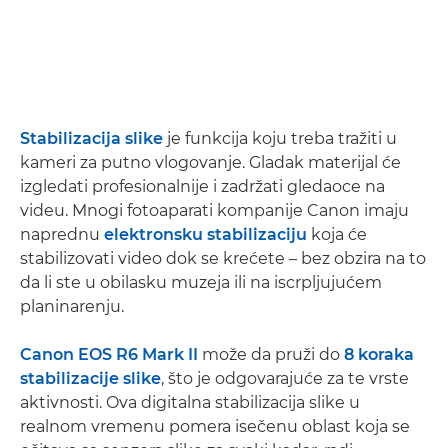
Stabilizacija slike
je funkcija koju treba tražiti u
kameri za putno vlogovanje. Gladak materijal će
izgledati profesionalnije i zadržati gledaoce na
videu. Mnogi fotoaparati kompanije Canon imaju
naprednu
elektronsku stabilizaciju
koja će
stabilizovati video dok se krećete – bez obzira na to
da li ste u obilasku muzeja ili na iscrpljujućem
planinarenju.
Canon EOS R6 Mark II
može da pruži do
8 koraka
stabilizacije slike
, što je odgovarajuće za te vrste
aktivnosti. Ova digitalna stabilizacija slike u
realnom vremenu pomera isečenu oblast koja se