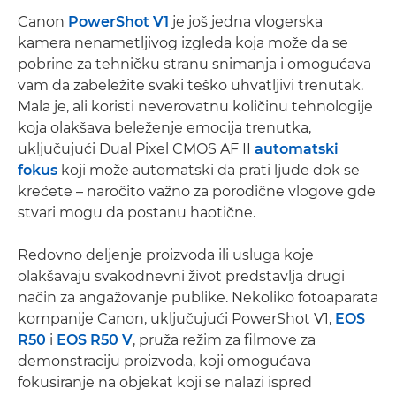
Canon
PowerShot V1
je još jedna vlogerska
kamera nenametljivog izgleda koja može da se
pobrine za tehničku stranu snimanja i omogućava
vam da zabeležite svaki teško uhvatljivi trenutak.
Mala je, ali koristi neverovatnu količinu tehnologije
koja olakšava beleženje emocija trenutka,
uključujući Dual Pixel CMOS AF II
automatski
fokus
koji može automatski da prati ljude dok se
krećete – naročito važno za porodične vlogove gde
stvari mogu da postanu haotične.
Redovno deljenje proizvoda ili usluga koje
olakšavaju svakodnevni život predstavlja drugi
način za angažovanje publike. Nekoliko fotoaparata
kompanije Canon, uključujući PowerShot V1,
EOS
R50
i
EOS R50 V
, pruža režim za filmove za
demonstraciju proizvoda, koji omogućava
fokusiranje na objekat koji se nalazi ispred