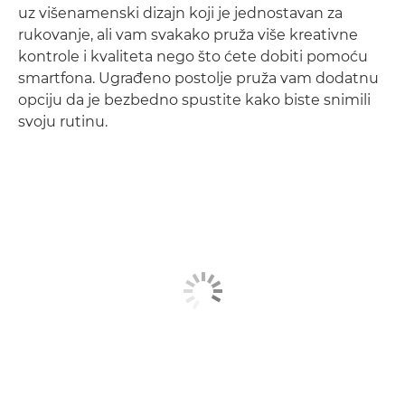
uz višenamenski dizajn koji je jednostavan za
rukovanje, ali vam svakako pruža više kreativne
kontrole i kvaliteta nego što ćete dobiti pomoću
smartfona. Ugrađeno postolje pruža vam dodatnu
opciju da je bezbedno spustite kako biste snimili
svoju rutinu.