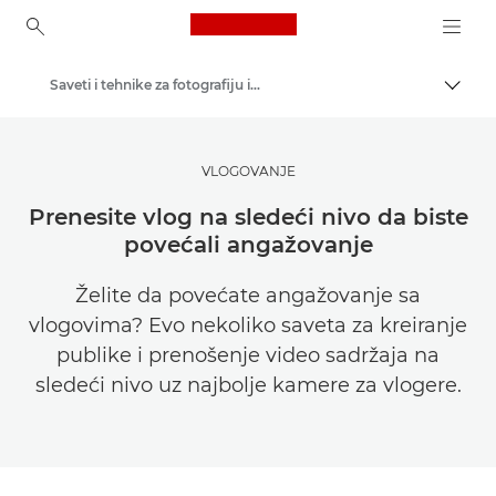
Canon Logo, back to ho
Saveti i tehnike za fotografiju i štampanje
Uključ
Canon
Pronađite inspiraciju | Saveti za fotografisanje / štampanje i vodiči za kupce
VLOGOVANJE
Prenesite vlog na sledeći nivo da biste
povećali angažovanje
Želite da povećate angažovanje sa
vlogovima? Evo nekoliko saveta za kreiranje
publike i prenošenje video sadržaja na
sledeći nivo uz najbolje kamere za vlogere.