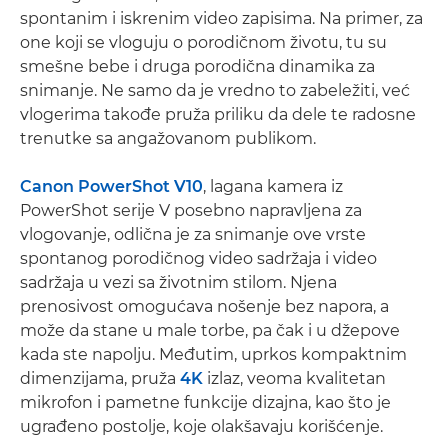
spontanim i iskrenim video zapisima. Na primer, za
one koji se vloguju o porodičnom životu, tu su
smešne bebe i druga porodična dinamika za
snimanje. Ne samo da je vredno to zabeležiti, već
vlogerima takođe pruža priliku da dele te radosne
trenutke sa angažovanom publikom.
Canon PowerShot V10
, lagana kamera iz
PowerShot serije V posebno napravljena za
vlogovanje, odlična je za snimanje ove vrste
spontanog porodičnog video sadržaja i video
sadržaja u vezi sa životnim stilom. Njena
prenosivost omogućava nošenje bez napora, a
može da stane u male torbe, pa čak i u džepove
kada ste napolju. Međutim, uprkos kompaktnim
dimenzijama, pruža
4K
izlaz, veoma kvalitetan
mikrofon i pametne funkcije dizajna, kao što je
ugrađeno postolje, koje olakšavaju korišćenje.