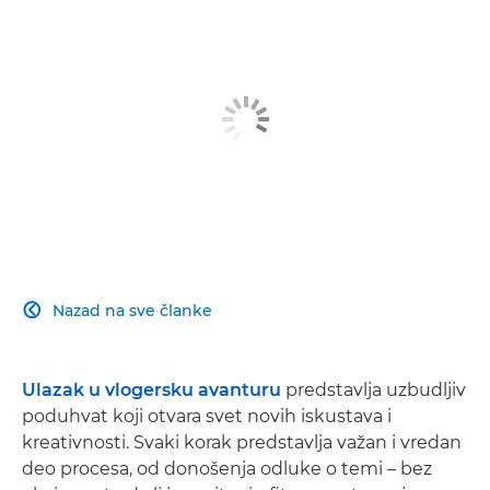
Nazad na sve članke

Ulazak u vlogersku avanturu
predstavlja uzbudljiv
poduhvat koji otvara svet novih iskustava i
kreativnosti. Svaki korak predstavlja važan i vredan
deo procesa, od donošenja odluke o temi – bez