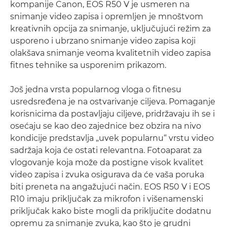
kompanije Canon, EOS R50 V je usmeren na
snimanje video zapisa i opremljen je mnoštvom
kreativnih opcija za snimanje, uključujući režim za
usporeno i ubrzano snimanje video zapisa koji
olakšava snimanje veoma kvalitetnih video zapisa
fitnes tehnike sa usporenim prikazom.
Još jedna vrsta popularnog vloga o fitnesu
usredsređena je na ostvarivanje ciljeva. Pomaganje
korisnicima da postavljaju ciljeve, pridržavaju ih se i
osećaju se kao deo zajednice bez obzira na nivo
kondicije predstavlja „uvek popularnu“ vrstu video
sadržaja koja će ostati relevantna. Fotoaparat za
vlogovanje koja može da postigne visok kvalitet
video zapisa i zvuka osigurava da će vaša poruka
biti preneta na angažujući način. EOS R50 V i EOS
R10 imaju priključak za mikrofon i višenamenski
priključak kako biste mogli da priključite dodatnu
opremu za snimanje zvuka, kao što je grudni