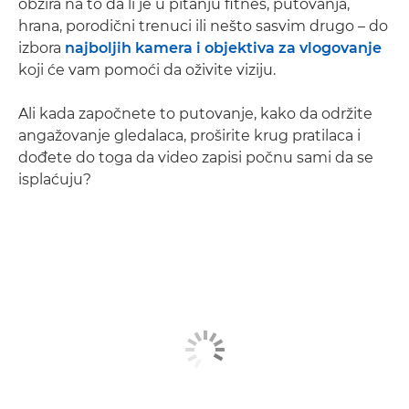
obzira na to da li je u pitanju fitnes, putovanja,
hrana, porodični trenuci ili nešto sasvim drugo – do
izbora
najboljih kamera i objektiva za vlogovanje
koji će vam pomoći da oživite viziju.
Ali kada započnete to putovanje, kako da održite
angažovanje gledalaca, proširite krug pratilaca i
dođete do toga da video zapisi počnu sami da se
isplaćuju?