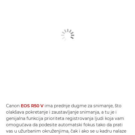
Canon
EOS R50 V
ima prednje dugme za snimanje, što
olakšava pokretanje i zaustavljanje snimanja, a tu je i
genijalna funkcija prioriteta registrovanja ljudi koja vam
omogućava da podesite automatski fokus tako da prati
vas u užurbanim okruženjima, čak i ako se u kadru nalaze