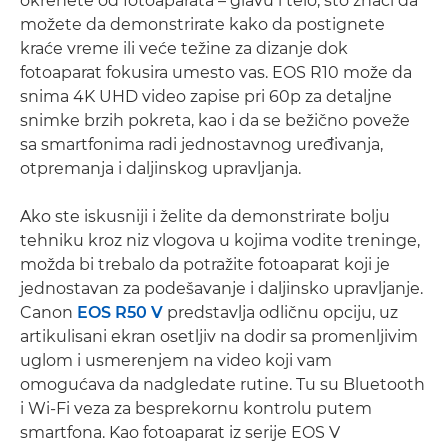
okrenete od fotoaparata – glavu i telo, što znači da
možete da demonstrirate kako da postignete
kraće vreme ili veće težine za dizanje dok
fotoaparat fokusira umesto vas. EOS R10 može da
snima 4K UHD video zapise pri 60p za detaljne
snimke brzih pokreta, kao i da se bežično poveže
sa smartfonima radi jednostavnog uređivanja,
otpremanja i daljinskog upravljanja.
Ako ste iskusniji i želite da demonstrirate bolju
tehniku kroz niz vlogova u kojima vodite treninge,
možda bi trebalo da potražite fotoaparat koji je
jednostavan za podešavanje i daljinsko upravljanje.
Canon
EOS R50 V
predstavlja odličnu opciju, uz
artikulisani ekran osetljiv na dodir sa promenljivim
uglom i usmerenjem na video koji vam
omogućava da nadgledate rutine. Tu su Bluetooth
i Wi-Fi veza za besprekornu kontrolu putem
smartfona. Kao fotoaparat iz serije EOS V