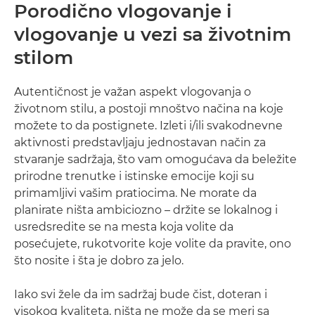
Porodično vlogovanje i
vlogovanje u vezi sa životnim
stilom
Autentičnost je važan aspekt vlogovanja o
životnom stilu, a postoji mnoštvo načina na koje
možete to da postignete. Izleti i/ili svakodnevne
aktivnosti predstavljaju jednostavan način za
stvaranje sadržaja, što vam omogućava da beležite
prirodne trenutke i istinske emocije koji su
primamljivi vašim pratiocima. Ne morate da
planirate ništa ambiciozno – držite se lokalnog i
usredsredite se na mesta koja volite da
posećujete, rukotvorite koje volite da pravite, ono
što nosite i šta je dobro za jelo.
Iako svi žele da im sadržaj bude čist, doteran i
visokog kvaliteta, ništa ne može da se meri sa