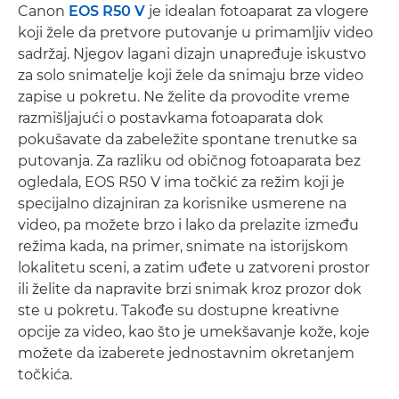
Canon
EOS R50 V
je idealan fotoaparat za vlogere
koji žele da pretvore putovanje u primamljiv video
sadržaj. Njegov lagani dizajn unapređuje iskustvo
za solo snimatelje koji žele da snimaju brze video
zapise u pokretu. Ne želite da provodite vreme
razmišljajući o postavkama fotoaparata dok
pokušavate da zabeležite spontane trenutke sa
putovanja. Za razliku od običnog fotoaparata bez
ogledala, EOS R50 V ima točkić za režim koji je
specijalno dizajniran za korisnike usmerene na
video, pa možete brzo i lako da prelazite između
režima kada, na primer, snimate na istorijskom
lokalitetu sceni, a zatim uđete u zatvoreni prostor
ili želite da napravite brzi snimak kroz prozor dok
ste u pokretu. Takođe su dostupne kreativne
opcije za video, kao što je umekšavanje kože, koje
možete da izaberete jednostavnim okretanjem
točkića.