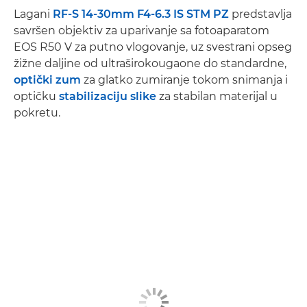
Lagani
RF-S 14-30mm F4-6.3 IS STM PZ
predstavlja
savršen objektiv za uparivanje sa fotoaparatom
EOS R50 V za putno vlogovanje, uz svestrani opseg
žižne daljine od ultraširokougaone do standardne,
optički zum
za glatko zumiranje tokom snimanja i
optičku
stabilizaciju slike
za stabilan materijal u
pokretu.