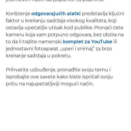
Korišćenje
odgovarajućih alatki
predstavlja ključni
faktor u kreiranju sadržaja visokog kvaliteta, koji
ostavlja upečatljiv utisak kod publike. Pronaći ćete
kameru koja vam potpuno odgovara, bez obzira na
to da li tražite namenski
komplet za YouTube
ili
jednostavni fotoaparat „uperi i snimaj“ za brzo
kreiranje sadržaja u pokretu.
Prihvatite uzbuđenje, pronađite svoju temu i
isprobajte ove savete kako biste ispričali svoju
priču na najupečatljiviji mogući način.