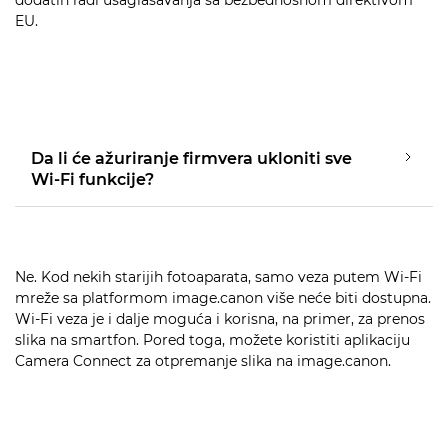
dodatih radi usaglašavanja sa bezbednosnom direktivom
EU.
Da li će ažuriranje firmvera ukloniti sve
Wi-Fi funkcije?
Ne. Kod nekih starijih fotoaparata, samo veza putem Wi-Fi
mreže sa platformom image.canon više neće biti dostupna.
Wi-Fi veza je i dalje moguća i korisna, na primer, za prenos
slika na smartfon. Pored toga, možete koristiti aplikaciju
Camera Connect za otpremanje slika na image.canon.