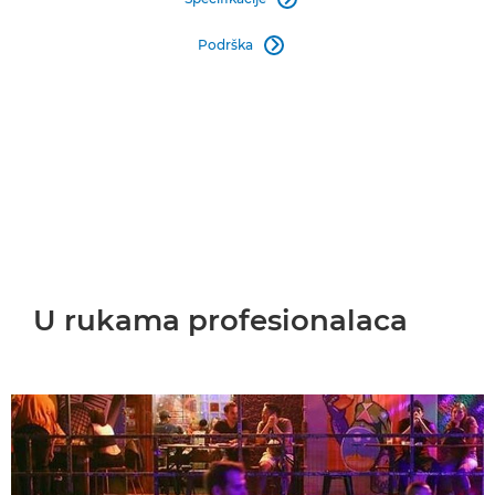
Podrška

U rukama profesionalaca