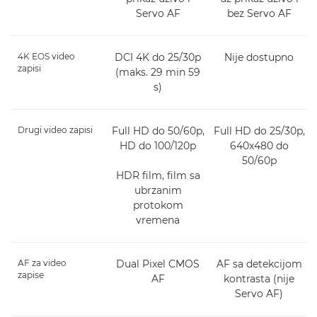
Servo AF
bez Servo AF
4K EOS video
DCI 4K do 25/30p
Nije dostupno
zapisi
(maks. 29 min 59
s)
Drugi video zapisi
Full HD do 50/60p,
Full HD do 25/30p,
HD do 100/120p
640x480 do
50/60p
HDR film, film sa
ubrzanim
protokom
vremena
AF za video
Dual Pixel CMOS
AF sa detekcijom
zapise
AF
kontrasta (nije
Servo AF)