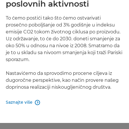
poslovnih aktivnosti
To ćemo postići tako što ćemo ostvarivati
prosečno poboljšanje od 3% godišnje u indeksu
emisije CO2 tokom životnog ciklusa po proizvodu.
Uz održavanje, to će do 2030. doneti smanjenje za
oko 50% u odnosu na nivoe iz 2008. Smatramo da
je to u skladu sa nivoom smanjenja koji traži Pariski
sporazum.
Nastavićemo da sprovodimo procene ciljeva iz
dugoročne perspektive, kao način provere našeg
doprinosa realizaciji niskougljeničnog društva.
Saznajte više
