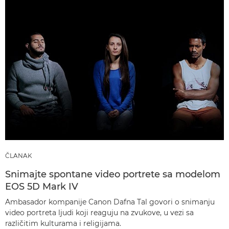
ČLANAK
Snimajte spontane video portrete sa modelom
EOS 5D Mark IV
Ambasador kompanije Canon Dafna Tal govori o snimanju
video portreta ljudi koji reaguju na zvukove, u vezi sa
različitim kulturama i religijama.