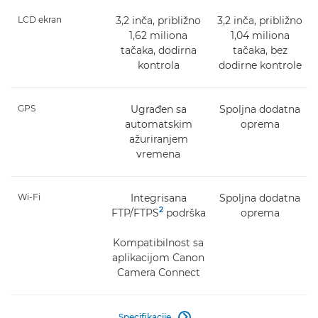
LCD ekran
3,2 inča, približno
3,2 inča, približno
1,62 miliona
1,04 miliona
tačaka, dodirna
tačaka, bez
kontrola
dodirne kontrole
GPS
Ugrađen sa
Spoljna dodatna
automatskim
oprema
ažuriranjem
vremena
Wi-Fi
Integrisana
Spoljna dodatna
2
FTP/FTPS
podrška
oprema
Kompatibilnost sa
aplikacijom Canon
Camera Connect
Specifikacije
