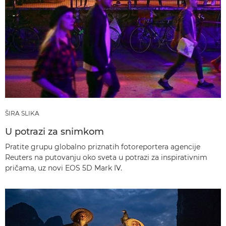
ŠIRA SLIKA
U potrazi za snimkom
Pratite grupu globalno priznatih fotoreportera agencije
Reuters na putovanju oko sveta u potrazi za inspirativnim
pričama, uz novi EOS 5D Mark IV.