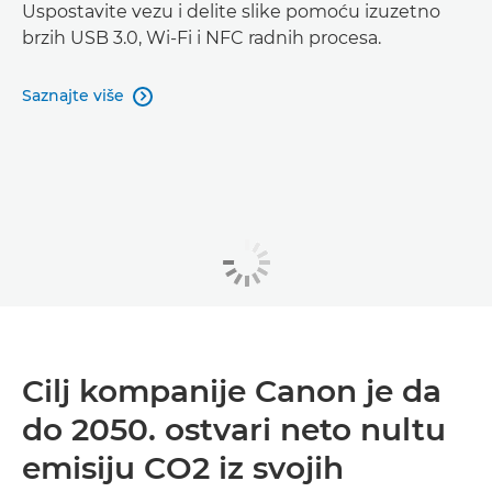
Uspostavite vezu i delite slike pomoću izuzetno
brzih USB 3.0, Wi-Fi i NFC radnih procesa.
Saznajte više

Cilj kompanije Canon je da
do 2050. ostvari neto nultu
emisiju CO2 iz svojih