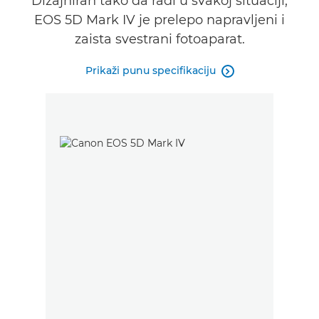
Dizajniran tako da radi u svakoj situaciji,
EOS 5D Mark IV je prelepo napravljeni i
Galerija
zaista svestrani fotoaparat.
Podrška
Prikaži punu specifikaciju
