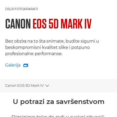
DSLR FOTOAPARATI
CANON
EOS 5D MARK IV
Bez obzira na to šta snimate, budite sigurni u
beskompromisni kvalitet slike i potpuno
profesionalne performanse.
Galerija

Galerija
Canon EOS 5D Mark IV
Toggle breadcrumbs
Pregled
U potrazi za savršenstvom
Specifikacije