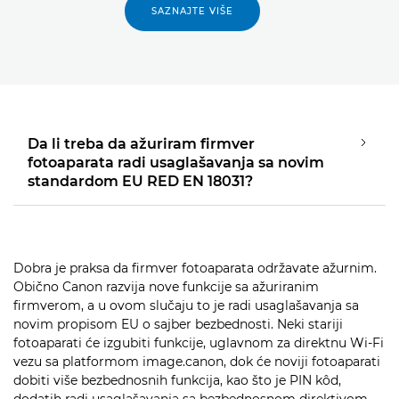
SAZNAJTE VIŠE
Da li treba da ažuriram firmver
fotoaparata radi usaglašavanja sa novim
standardom EU RED EN 18031?
Dobra je praksa da firmver fotoaparata održavate ažurnim.
Obično Canon razvija nove funkcije sa ažuriranim
firmverom, a u ovom slučaju to je radi usaglašavanja sa
novim propisom EU o sajber bezbednosti. Neki stariji
fotoaparati će izgubiti funkcije, uglavnom za direktnu Wi-Fi
vezu sa platformom image.canon, dok će noviji fotoaparati
dobiti više bezbednosnih funkcija, kao što je PIN kôd,