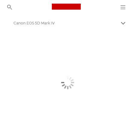
Canon Logo, back to ho
Canon EOS 5D Mark IV
Uključ
Canon
Digitalni fotoaparati