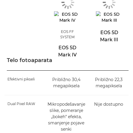
EOS FF
EOS 5D
SYSTEM
Mark III
EOS 5D
Mark IV
Telo fotoaparata
Efektivni pikseli
Približno 30,4
Približno 22,3
megapiksela
megapiksela
Dual Pixel RAW
Mikropodešavanje
Nije dostupno
slike, pomeranje
„bokeh“ efekta,
smanjenje pojave
senki