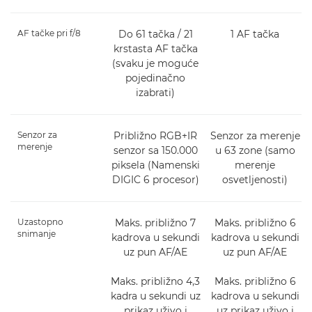
AF tačke pri f/8
Do 61 tačka / 21
1 AF tačka
krstasta AF tačka
(svaku je moguće
pojedinačno
izabrati)
Senzor za
Približno RGB+IR
Senzor za merenje
merenje
senzor sa 150.000
u 63 zone (samo
piksela (Namenski
merenje
DIGIC 6 procesor)
osvetljenosti)
Uzastopno
Maks. približno 7
Maks. približno 6
snimanje
kadrova u sekundi
kadrova u sekundi
uz pun AF/AE
uz pun AF/AE
Maks. približno 4,3
Maks. približno 6
kadra u sekundi uz
kadrova u sekundi
prikaz uživo i
uz prikaz uživo i