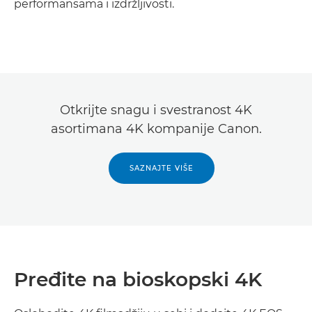
performansama i izdržljivosti.
Saznajte više

Otkrijte snagu i svestranost 4K
asortimana 4K kompanije Canon.
SAZNAJTE VIŠE
Pređite na bioskopski 4K