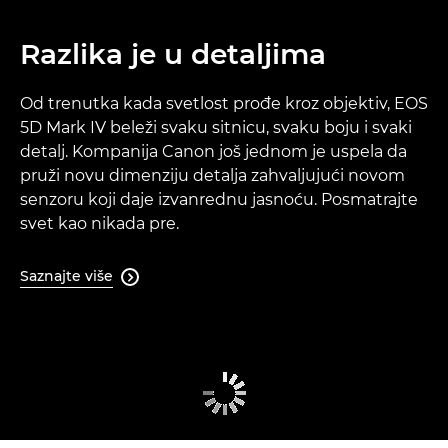
Razlika je u detaljima
Od trenutka kada svetlost prođe kroz objektiv, EOS
5D Mark IV beleži svaku sitnicu, svaku boju i svaki
detalj. Kompanija Canon još jednom je uspela da
pruži novu dimenziju detalja zahvaljujući novom
senzoru koji daje izvanrednu jasnoću. Posmatrajte
svet kao nikada pre.
Saznajte više
