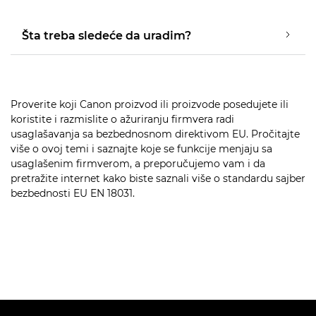
Šta treba sledeće da uradim?
Proverite koji Canon proizvod ili proizvode posedujete ili
koristite i razmislite o ažuriranju firmvera radi
usaglašavanja sa bezbednosnom direktivom EU. Pročitajte
više o ovoj temi i saznajte koje se funkcije menjaju sa
usaglašenim firmverom, a preporučujemo vam i da
pretražite internet kako biste saznali više o standardu sajber
bezbednosti EU EN 18031.