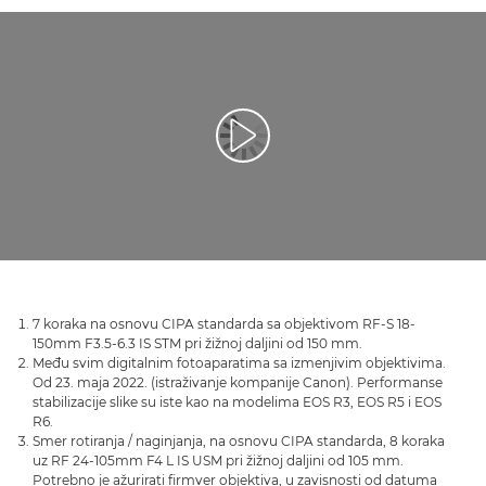
Reprodukcija video zapisa
7 koraka na osnovu CIPA standarda sa objektivom RF-S 18-
150mm F3.5-6.3 IS STM pri žižnoj daljini od 150 mm.
Među svim digitalnim fotoaparatima sa izmenjivim objektivima.
Od 23. maja 2022. (istraživanje kompanije Canon). Performanse
stabilizacije slike su iste kao na modelima EOS R3, EOS R5 i EOS
R6.
Smer rotiranja / naginjanja, na osnovu CIPA standarda, 8 koraka
uz RF 24-105mm F4 L IS USM pri žižnoj daljini od 105 mm.
Potrebno je ažurirati firmver objektiva, u zavisnosti od datuma