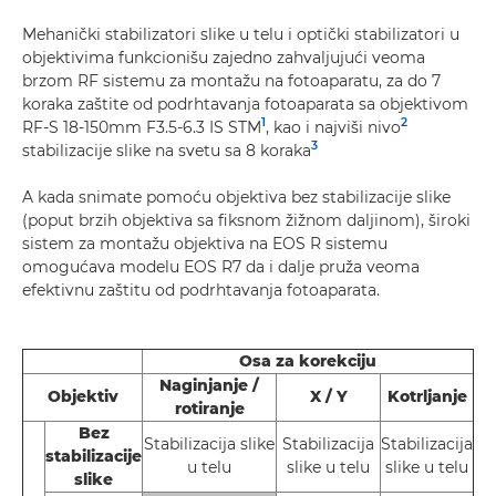
Mehanički stabilizatori slike u telu i optički stabilizatori u
objektivima funkcionišu zajedno zahvaljujući veoma
brzom RF sistemu za montažu na fotoaparatu, za do 7
koraka zaštite od podrhtavanja fotoaparata sa objektivom
1
2
RF-S 18-150mm F3.5-6.3 IS STM
, kao i najviši nivo
3
stabilizacije slike na svetu sa 8 koraka
A kada snimate pomoću objektiva bez stabilizacije slike
(poput brzih objektiva sa fiksnom žižnom daljinom), široki
sistem za montažu objektiva na EOS R sistemu
omogućava modelu EOS R7 da i dalje pruža veoma
efektivnu zaštitu od podrhtavanja fotoaparata.
Osa za korekciju
Naginjanje /
Objektiv
X / Y
Kotrljanje
rotiranje
Bez
Stabilizacija slike
Stabilizacija
Stabilizacija
stabilizacije
u telu
slike u telu
slike u telu
slike