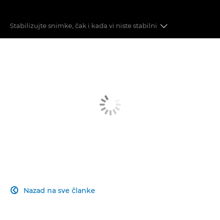
Stabilizujte snimke, čak i kada vi niste stabilni
Automatski fokus
Stabilizacija slike
Brzina i performanse
Kvalitet slike
Prelazak na fotoaparat bez ogledala
Povežite se sa publikom
Nazad na sve članke
