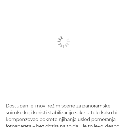
Dostupan je i novi režim scene za panoramske
snimke koji koristi stabilizaciju slike u telu kako bi
kompenzovao pokrete njihanja usled pomeranja
fotoaparata – bez obzira na to da li je to levo, desno,