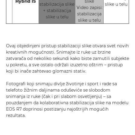
Hybrid IS
slike
stabilizacija slike
slike u telu
Video zapisi:
+ stabilizacija
stabilizacija
slike u telu
slike u telu
Ovaj objedinjeni pristup stabilizaciji slike otvara svet novih
kreativnih mogućnosti. Snimajte iz ruke uz brzine
zatvarača od nekoliko sekundi kako biste zamutili subjekte
u pokretu, a sve ostalo održali izuzetno oštrim – pristup
koji bi inače zahtevao glomazni stativ.
Fotografi koji snimaju divlje životinje i sport i rade sa
telefoto žižnim daljinama oduševiće se slobodom
snimanja iz ruke (čak i pri slabom osvetljenju) – sa
pouzdanjem da kolaborativna stabilizacija slike na modelu
EOS R7 doprinosi postizanju najoštrijih mogućih
rezultata.