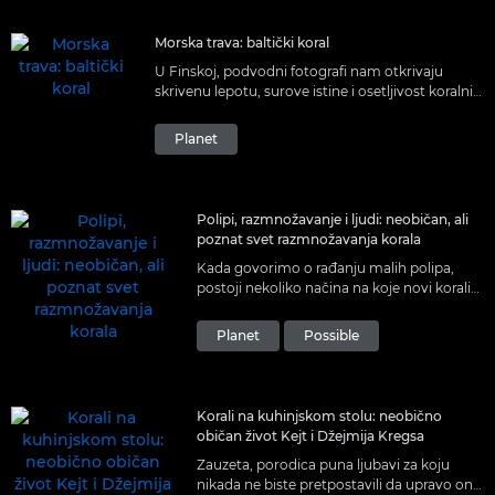
Morska trava: baltički koral
U Finskoj, podvodni fotografi nam otkrivaju
skrivenu lepotu, surove istine i osetljivost koralnih
grebena i livada morske trave u regionu Baltika.
Planet
Polipi, razmnožavanje i ljudi: neobičan, ali
poznat svet razmnožavanja korala
Kada govorimo o rađanju malih polipa,
postoji nekoliko načina na koje novi korali
dolaze na svet. Neki bi mogli delovati
neobično poznato.
Planet
Possible
Korali na kuhinjskom stolu: neobično
običan život Kejt i Džejmija Kregsa
Zauzeta, porodica puna ljubavi za koju
nikada ne biste pretpostavili da upravo oni