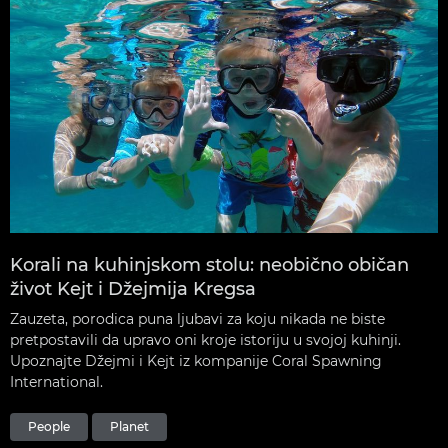
Korali na kuhinjskom stolu: neobično običan
život Kejt i Džejmija Kregsa
Zauzeta, porodica puna ljubavi za koju nikada ne biste
pretpostavili da upravo oni kroje istoriju u svojoj kuhinji.
Upoznajte Džejmi i Kejt iz kompanije Coral Spawning
International.
People
Planet