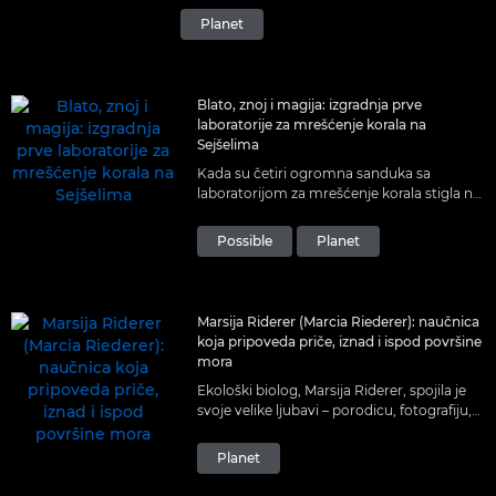
Planet
Blato, znoj i magija: izgradnja prve
laboratorije za mrešćenje korala na
Sejšelima
Kada su četiri ogromna sanduka sa
laboratorijom za mrešćenje korala stigla na
Sejšele, počela je borba protiv Majke
Prirode da se laboratorija montira pre
Possible
Planet
sledećeg mresta.
Marsija Riderer (Marcia Riederer): naučnica
koja pripoveda priče, iznad i ispod površine
mora
Ekološki biolog, Marsija Riderer, spojila je
svoje velike ljubavi – porodicu, fotografiju,
prirodu i okean – i pronašla život koji je
ispunjava.
Planet