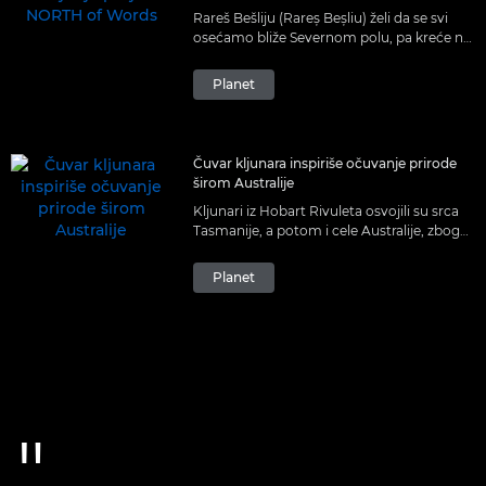
Rareš Bešliju (Rareș Beșliu) želi da se svi
osećamo bliže Severnom polu, pa kreće na
epsko putovanje koje će nam omogućiti da
vidimo Arktik kroz njegov objektiv.
Planet
Čuvar kljunara inspiriše očuvanje prirode
širom Australije
Kljunari iz Hobart Rivuleta osvojili su srca
Tasmanije, a potom i cele Australije, zbog
čega je Pit Volš (Pete Walsh) dobio
stipendiju Canon Community Grant.
Planet