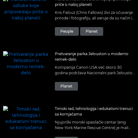
priče o našoj planeti
Kris Falouz (Chris Fallows) živi za očuvanje
prirode i fotografiju, ali veruje da su način i
mesto na kojima se fotografije dele jednako
važni kao i priče koje one pričaju.
People
Planet
Pretvaranje parka Jelouston u moderno
remek-delo
Kompanija Canon USA već skoro 30
godina podržava Nacionalni park Jelouston
kroz tehnologiju i projekte koji približavaju
park milionima ljudi.
Planet
Timski rad, tehnologija i edukativni trenuci
sa kornjačama
Njujorški morski spasilački centar (eng.
New York Marine Rescue Centre) je mali
tim sa velikim zadatkom. Zato kompanija