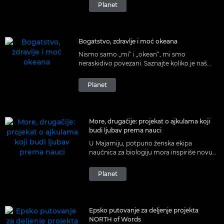
Canon USA pomaže da se prate kornjače i
Planet
edukuju mladi zaštitnici prirode.
Bogatstvo, zdravlje i moć okeana
Nismo samo „mi“ i „okean“, mi smo
neraskidivo povezani. Saznajte koliko je naš
najveći saveznik važan za naš svakodnevni
život – i našu budućnost.
Planet
More, drugačije: projekat o ajkulama koji
budi ljubav prema nauci
U Majamiju, potpuno ženska ekipa
naučnica za biologiju mora inspiriše novu
generaciju žena u STEM oblastima,
dovodeći ih licem u lice sa ajkulama.
Planet
Epsko putovanje za deljenje projekta
NORTH of Words