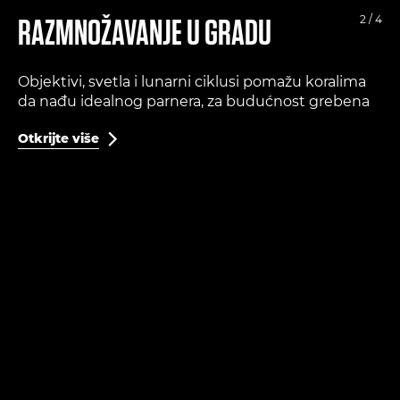
RAZMNOŽAVANJE U GRADU
2 / 4
Objektivi, svetla i lunarni ciklusi pomažu koralima
da nađu idealnog parnera, za budućnost grebena
Otkrijte više
