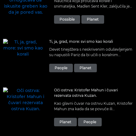
Naučnica koja proučava korale i
snimateljka, Madlen Sent Kler, zaključila je
da je virtuelna stvarnost savršen način za
to da vidite stvaran greben, ali i da ga
Possible
Planet
osetite.
Ti, ja, grad, more: svi smo kao korali
Devet tinejdžera s neskrivenim oduševljenjem
su napustili Pariz da bi učili o koralnim
ekosistemima sa fotografom i morskim
biologom Martinom Kolonjolijem (Martin
People
Planet
Colognoli).
Oči ostrva: Kristofer Mahun i čuvari
rezervata ostrva Kuzan.
Kao glavni čuvar na ostrvu Kuzan, Kristofer
Mahun zna kada da se povuče ili
interveniše. A prave alatke mu pomažu u
brižnom radu i u deljenju.
Planet
People