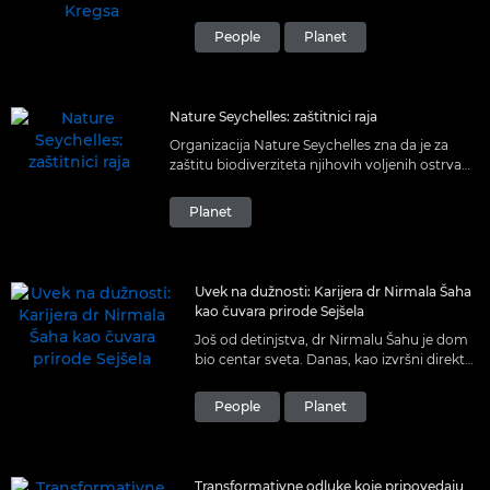
kroje istoriju u svojoj kuhinji. Upoznajte
Džejmi i Kejt iz kompanije Coral Spawning
People
Planet
International.
Nature Seychelles: zaštitnici raja
Organizacija Nature Seychelles zna da je za
zaštitu biodiverziteta njihovih voljenih ostrva
potreban stalan rad, dugoročno razmišljanje i
puno inovacija.
Planet
Uvek na dužnosti: Karijera dr Nirmala Šaha
kao čuvara prirode Sejšela
Još od detinjstva, dr Nirmalu Šahu je dom
bio centar sveta. Danas, kao izvršni direktor
organizacije Nature Seychelles, zalaže se za
očuvanje dragocenog ekosistema, koji je i
People
Planet
naš.
Transformativne odluke koje pripovedaju