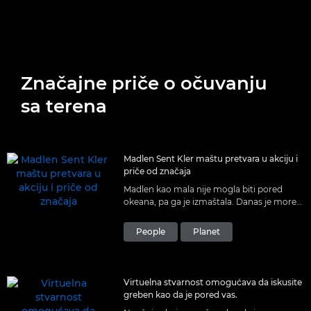
Značajne priče o očuvanju
sa terena
Madlen Sent Kler maštu pretvara u akciju i
priče od značaja
Madlen kao mala nije mogla biti pored
okeana, pa ga je izmaštala. Danas je more
njen život koji oni deli sa svetom.
People
Planet
Virtuelna stvarnost omogućava da iskusite
greben kao da je pored vas.