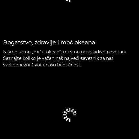
Bogatstvo, zdravlje i moć okeana
Nismo samo „mi“ i „okean“, mi smo neraskidivo povezani.
Saznajte koliko je važan naš najveći saveznik za naš
svakodnevni život i našu budućnost.