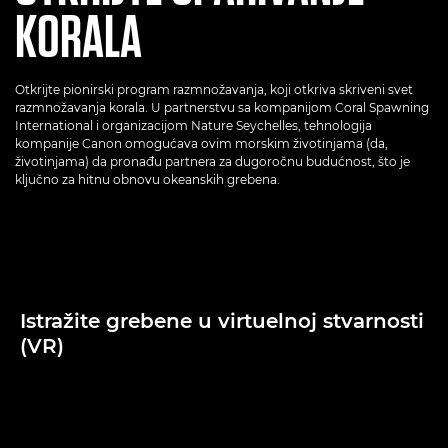
KORALA
Otkrijte pionirski program razmnožavanja, koji otkriva skriveni svet
razmnožavanja korala. U partnerstvu sa kompanijom Coral Spawning
International i organizacijom Nature Seychelles, tehnologija
kompanije Canon omogućava ovim morskim životinjama (da,
životinjama) da pronađu partnera za dugoročnu budućnost, što je
ključno za hitnu obnovu okeanskih grebena.
Istražite grebene u virtuelnoj stvarnosti
(VR)