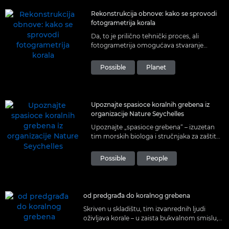
Rekonstrukcija obnove: kako se sprovodi
fotogrametrija korala
Da, to je prilično tehnički proces, ali
fotogrametrija omogućava stvaranje
prelepih 3D slika, koje su ključne za
kontinuirano praćenje obnove korala.
Possible
Planet
Upoznajte spasioce koralnih grebena iz
organizacije Nature Seychelles
Upoznajte „spasioce grebena“ – izuzetan
tim morskih biologa i stručnjaka za zaštitu
životne sredine, sa beskonačnom strašću i
energijom za obnovu korala.
Possible
People
od predgrađa do koralnog grebena
Skriven u skladištu, tim izvanrednih ljudi
oživljava korale – u zaista bukvalnom smislu,
ali i u srcima i umovima ljudi.