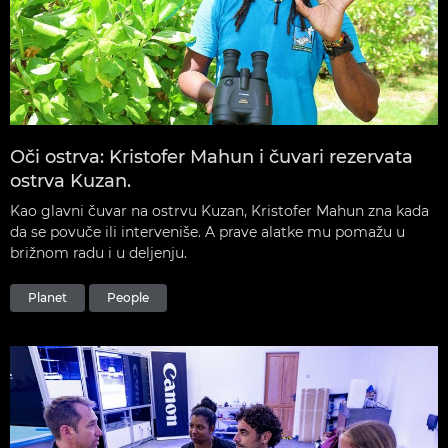
Oči ostrva: Kristofer Mahun i čuvari rezervata
ostrva Kuzan.
Kao glavni čuvar na ostrvu Kuzan, Kristofer Mahun zna kada
da se povuče ili interveniše. A prave alatke mu pomažu u
brižnom radu i u deljenju.
Planet
People