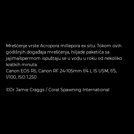
Mrešćenje vrste Acropora millepora ex situ. Tokom ovih
godišnjih događaja mrešćenja, hiljade paketića sa
jajima/spermom ispuštaju se u vodu u roku od nekoliko
kratkih minuta.
Canon EOS R5, Canon RF 24-105mm f/4 L IS USM, f/5,
1/100, ISO 1.250
©Dr Jamie Craggs / Coral Spawning International