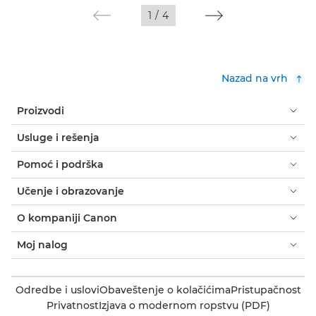
1
/
4
Nazad na vrh
Proizvodi
Usluge i rešenja
Pomoć i podrška
Učenje i obrazovanje
O kompaniji Canon
Moj nalog
Odredbe i uslovi
Obaveštenje o kolačićima
Pristupačnost
Privatnost
Izjava o modernom ropstvu (PDF)