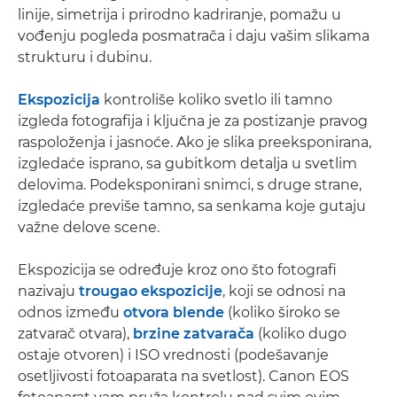
linije, simetrija i prirodno kadriranje, pomažu u
vođenju pogleda posmatrača i daju vašim slikama
strukturu i dubinu.
Ekspozicija
kontroliše koliko svetlo ili tamno
izgleda fotografija i ključna je za postizanje pravog
raspoloženja i jasnoće. Ako je slika preeksponirana,
izgledaće isprano, sa gubitkom detalja u svetlim
delovima. Podeksponirani snimci, s druge strane,
izgledaće previše tamno, sa senkama koje gutaju
važne delove scene.
Ekspozicija se određuje kroz ono što fotografi
nazivaju
trougao ekspozicije
, koji se odnosi na
odnos između
otvora blende
(koliko široko se
zatvarač otvara),
brzine zatvarača
(koliko dugo
ostaje otvoren) i ISO vrednosti (podešavanje
osetljivosti fotoaparata na svetlost). Canon EOS