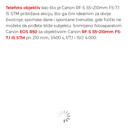
Telefoto objektiv
kao što je Canon RF-S 55–210mm F5-7.1
IS STM približava akciju, što ga čini idealnim za divlje
životinje, sportske dane i spontane trenutke, gde fizički ne
možete da priđete bliže subjektu. Snimljeno fotoaparatom
Canon
EOS R50
sa objektivom Canon
RF-S 55–210mm F5-
7.1 IS STM
pri 210 mm, 1/400 s, f/7,1 i ISO 4.000.