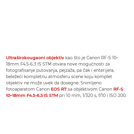
Ultraširokougaoni objektiv
kao što je Canon RF-S 10–
18mm F4.5-6.3 IS STM otvara nove mogućnosti za
fotografisanje putovanja, pejzaža, pa čak i enterijera,
beležeći kompletnu atmosferu scene koju komplet
objektiv ne može uvek da dosegne. Snimljeno
fotoaparatom Canon
EOS R7
sa objektivom Canon
RF-S
10–18mm F4.5-6.3 IS STM
pri 10 mm, 1/320 s, f/10 i ISO 200.