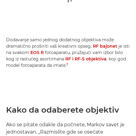
Dodavanje samo jednog dodatnog objektiva može
dramatično proširiti vaš kreativni opseg.
RF bajonet
je isti
na svakom
EOS R
fotoaparatu, pružajući vam izbor bilo
kog iz rastućeg asortimana
RF i RF-S objektiva
, koji god
1
model fotoaparata da imate.
Kako da odaberete objektiv
Ako se pitate odakle da počnete, Markov savet je
jednostavan. „Razmislite gde se osećate