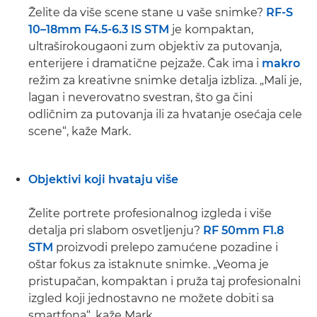
Želite da više scene stane u vaše snimke?
RF-S
10–18mm F4.5-6.3 IS STM
je kompaktan,
ultraširokougaoni zum objektiv za putovanja,
enterijere i dramatične pejzaže. Čak ima i
makro
režim za kreativne snimke detalja izbliza. „Mali je,
lagan i neverovatno svestran, što ga čini
odličnim za putovanja ili za hvatanje osećaja cele
scene“, kaže Mark.
Objektivi koji hvataju više
Želite portrete profesionalnog izgleda i više
detalja pri slabom osvetljenju?
RF 50mm F1.8
STM
proizvodi prelepo zamućene pozadine i
oštar fokus za istaknute snimke. „Veoma je
pristupačan, kompaktan i pruža taj profesionalni
izgled koji jednostavno ne možete dobiti sa
smartfona“, kaže Mark.