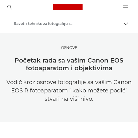
Canon Logo, back to ho
Saveti i tehnike za fotografiju i štampanje
Uključ
Canon
Pronađite inspiraciju | Saveti za fotografisanje / štampanje i vodiči za kupce
OSNOVE
Početak rada sa vašim Canon EOS
fotoaparatom i objektivima
Vodič kroz osnove fotografije sa vašim Canon
EOS R fotoaparatom i kako možete podići
stvari na viši nivo.