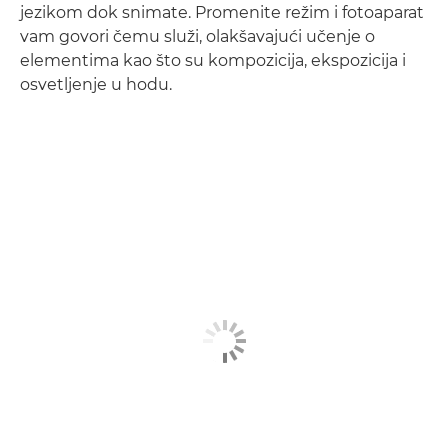
jezikom dok snimate. Promenite režim i fotoaparat
vam govori čemu služi, olakšavajući učenje o
elementima kao što su kompozicija, ekspozicija i
osvetljenje u hodu.