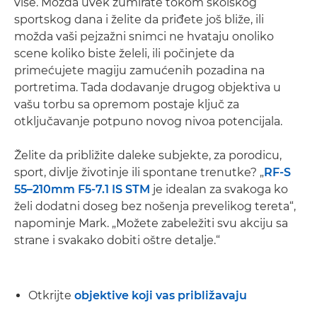
više. Možda uvek zumirate tokom školskog
sportskog dana i želite da priđete još bliže, ili
možda vaši pejzažni snimci ne hvataju onoliko
scene koliko biste želeli, ili počinjete da
primećujete magiju zamućenih pozadina na
portretima. Tada dodavanje drugog objektiva u
vašu torbu sa opremom postaje ključ za
otključavanje potpuno novog nivoa potencijala.
Želite da približite daleke subjekte, za porodicu,
sport, divlje životinje ili spontane trenutke? „
RF-S
55–210mm F5-7.1 IS STM
je idealan za svakoga ko
želi dodatni doseg bez nošenja prevelikog tereta“,
napominje Mark. „Možete zabeležiti svu akciju sa
strane i svakako dobiti oštre detalje.“
Otkrijte
objektive koji vas približavaju