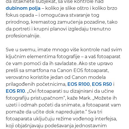
da istaknete subjekat, sa više kontrole nad
dubinom polja
– koliko je slike oštro i koliko brzo
fokus opada – i omogućava stvaranje tog
prirodnog, kremastog zamućenja pozadine, tako
da portreti i krupni planovi izgledaju trenutno
profesionalnije.
Sve u svemu, imate mnogo više kontrole nad svim
ključnim elementima fotografije – a vaš fotoaparat
će vam pomoći da ih savladate. Ako ste upravo
prešli sa smartfona na Canon EOS fotoaparat,
verovatno koristite jedan od Canon modela
prilagođenih početnicima,
EOS R100
,
EOS R50
i
EOS R10
. „Ovi fotoaparati su dizajnirani da učine
fotografiju pristupačnom“, kaže Mark. „Možete ih
uzeti i odmah početi da snimate, a fotoaparat vam
pomaže da učite dok napredujete.“ Sva tri
fotoaparata uključuju režime vođenog interfejsa,
koji objašnjavaju podešavanja jednostavnim