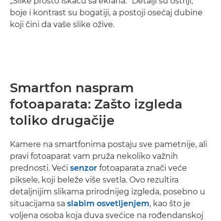
„Slike prosto iskaču sa ekrana.“ Detalji su oštriji,
boje i kontrast su bogatiji, a postoji osećaj dubine
koji čini da vaše slike ožive.
Smartfon naspram
fotoaparata: Zašto izgleda
toliko drugačije
Kamere na smartfonima postaju sve pametnije, ali
pravi fotoaparat vam pruža nekoliko važnih
prednosti. Veći
senzor
fotoaparata znači veće
piksele, koji beleže više svetla. Ovo rezultira
detaljnijim slikama prirodnijeg izgleda, posebno u
situacijama sa
slabim osvetljenjem
, kao što je
voljena osoba koja duva svećice na rođendanskoj