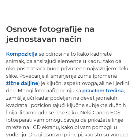
Osnove fotografije na
jednostavan način
Kompozicija
se odnosi na to kako kadrirate
snimak, balansirajući elemente u kadru tako da
oko posmatrača bude privučeno najvažnijem delu
slike. Povećanje ili smanjenje zuma (promena
žižne daljine
) je ključni aspekt ovoga, ali ne i jedini
deo. Mnogi fotografi počinju sa
pravilom trećina
,
zamišljajući kadar podeljen na devet jednakih
kvadrata i pozicionirajući ključne subjekte duž tih
linija ili tamo gde se one seku. Neki Canon EOS
fotoaparati vam omogućavaju da prikažete linije
mreže na LCD ekranu, kako bi vam pomogli u
vođenju. Drugi osnovni principi, kao što su vodeće