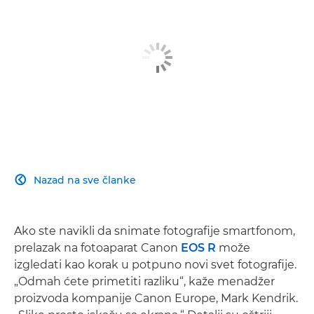
Nazad na sve članke

Ako ste navikli da snimate fotografije smartfonom,
prelazak na fotoaparat Canon
EOS R
može
izgledati kao korak u potpuno novi svet fotografije.
„Odmah ćete primetiti razliku“, kaže menadžer
proizvoda kompanije Canon Europe, Mark Kendrik.