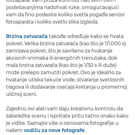
fotoaparat vam pruža kontrolu nad svim ovim
podešavanjima nadohvat ruke, omogućavajući
vam da fino podesite koliko svetla pogađa senzor
fotoaparata i koliko svetlo slika izgleda.
Brzina zatvarača
takođe određuje kako se hvata
pokret. Velika brzina zatvarača (kao što je 1/1.000 s)
zamrzava pokret, što je savršeno za hvatanje
akcionih snimaka ili energičnih trenutaka, dok
mala brzina zatvarača (kao što je 1/30 s ili duže)
može prelepo zamutiti pokret. Ovo je idealno za
hvatanje utiska tekuće vode, stvaranje svetlosnih
tragova ili dodavanje osećaja kretanja u prometnoj
uličnoj sceni.
Zajedno, ovi alati vam daju kreativnu kontrolu da
zabeležite scenu i ispričate priču tačno onako kako
je vidite. Saznajte više o osnovama fotografije u
našem
vodiču za nove fotografe
.