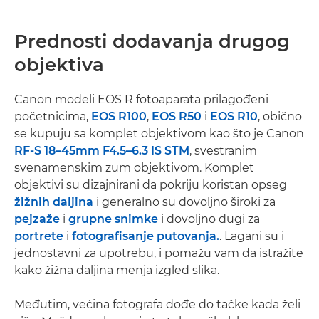
Prednosti dodavanja drugog
objektiva
Canon modeli EOS R fotoaparata prilagođeni
početnicima,
EOS R100
,
EOS R50
i
EOS R10
, obično
se kupuju sa komplet objektivom kao što je Canon
RF-S 18–45mm F4.5–6.3 IS STM
, svestranim
svenamenskim zum objektivom. Komplet
objektivi su dizajnirani da pokriju koristan opseg
žižnih daljina
i generalno su dovoljno široki za
pejzaže
i
grupne snimke
i dovoljno dugi za
portrete
i
fotografisanje putovanja.
. Lagani su i
jednostavni za upotrebu, i pomažu vam da istražite
kako žižna daljina menja izgled slika.
Međutim, većina fotografa dođe do tačke kada želi