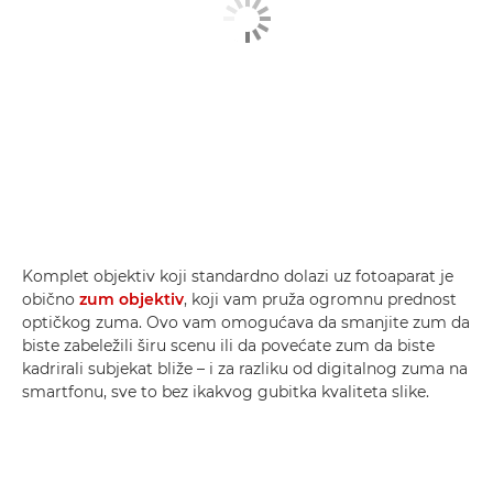
Komplet objektiv koji standardno dolazi uz fotoaparat je
obično
zum objektiv
, koji vam pruža ogromnu prednost
optičkog zuma. Ovo vam omogućava da smanjite zum da
biste zabeležili širu scenu ili da povećate zum da biste
kadrirali subjekat bliže – i za razliku od digitalnog zuma na
smartfonu, sve to bez ikakvog gubitka kvaliteta slike.