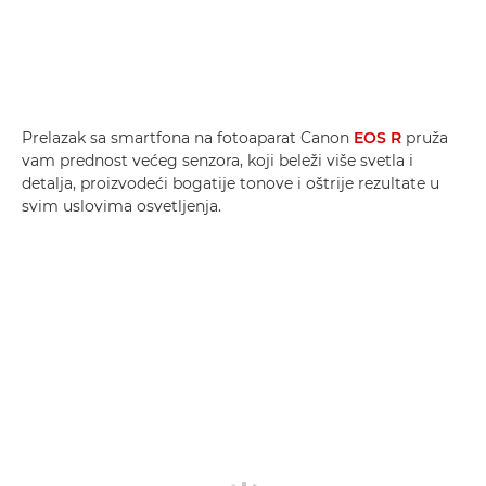
Prelazak sa smartfona na fotoaparat Canon
EOS R
pruža
vam prednost većeg senzora, koji beleži više svetla i
detalja, proizvodeći bogatije tonove i oštrije rezultate u
svim uslovima osvetljenja.