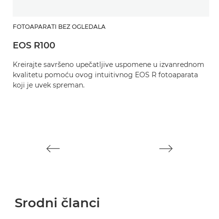
FOTOAPARATI BEZ OGLEDALA
EOS R100
F
Kreirajte savršeno upečatljive uspomene u izvanrednom
E
kvalitetu pomoću ovog intuitivnog EOS R fotoaparata
koji je uvek spreman.
S
o
f
n
Srodni članci