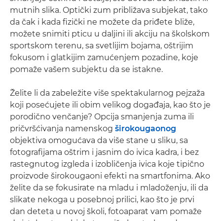
mutnih slika. Optički zum približava subjekat, tako
da čak i kada fizički ne možete da priđete bliže,
možete snimiti pticu u daljini ili akciju na školskom
sportskom terenu, sa svetlijim bojama, oštrijim
fokusom i glatkijim zamućenjem pozadine, koje
pomaže vašem subjektu da se istakne.
Želite li da zabeležite više spektakularnog pejzaža
koji posećujete ili obim velikog događaja, kao što je
porodično venčanje? Opcija smanjenja zuma ili
pričvršćivanja namenskog
širokougaonog
objektiva omogućava da više stane u sliku, sa
fotografijama oštrim i jasnim do ivica kadra, i bez
rastegnutog izgleda i izobličenja ivica koje tipično
proizvode širokougaoni efekti na smartfonima. Ako
želite da se fokusirate na mladu i mladoženju, ili da
slikate nekoga u posebnoj prilici, kao što je prvi
dan deteta u novoj školi, fotoaparat vam pomaže