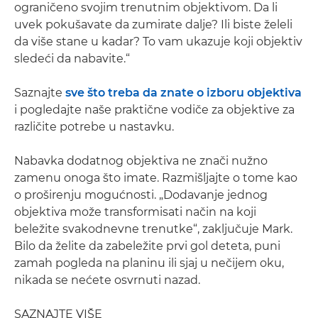
ograničeno svojim trenutnim objektivom. Da li
uvek pokušavate da zumirate dalje? Ili biste želeli
da više stane u kadar? To vam ukazuje koji objektiv
sledeći da nabavite.“
Saznajte
sve što treba da znate o izboru objektiva
i pogledajte naše praktične vodiče za objektive za
različite potrebe u nastavku.
Nabavka dodatnog objektiva ne znači nužno
zamenu onoga što imate. Razmišljajte o tome kao
o proširenju mogućnosti. „Dodavanje jednog
objektiva može transformisati način na koji
beležite svakodnevne trenutke“, zaključuje Mark.
Bilo da želite da zabeležite prvi gol deteta, puni
zamah pogleda na planinu ili sjaj u nečijem oku,
nikada se nećete osvrnuti nazad.
SAZNAJTE VIŠE