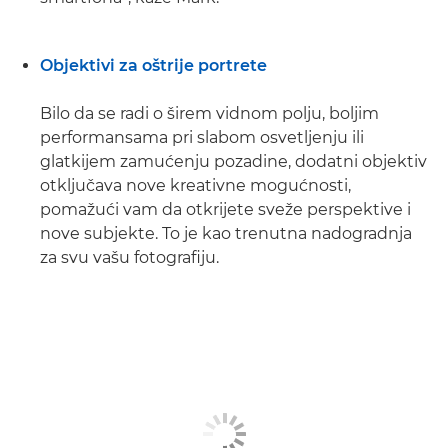
Objektivi za oštrije portrete
Bilo da se radi o širem vidnom polju, boljim
performansama pri slabom osvetljenju ili
glatkijem zamućenju pozadine, dodatni objektiv
otključava nove kreativne mogućnosti,
pomažući vam da otkrijete sveže perspektive i
nove subjekte. To je kao trenutna nadogradnja
za svu vašu fotografiju.