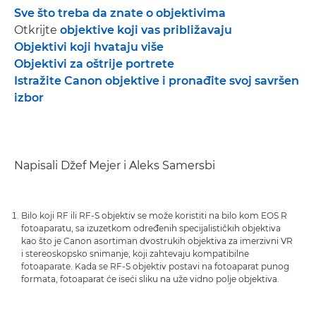
Sve što treba da znate o objektivima
Otkrijte
objektive koji vas približavaju
Objektivi koji hvataju više
Objektivi za oštrije portrete
Istražite Canon objektive i pronađite svoj savršen
izbor
Napisali Džef Mejer i Aleks Samersbi
Bilo koji RF ili RF-S objektiv se može koristiti na bilo kom EOS R
fotoaparatu, sa izuzetkom određenih specijalističkih objektiva
kao što je Canon asortiman dvostrukih objektiva za imerzivni VR
i stereoskopsko snimanje, koji zahtevaju kompatibilne
fotoaparate. Kada se RF-S objektiv postavi na fotoaparat punog
formata, fotoaparat će iseći sliku na uže vidno polje objektiva.