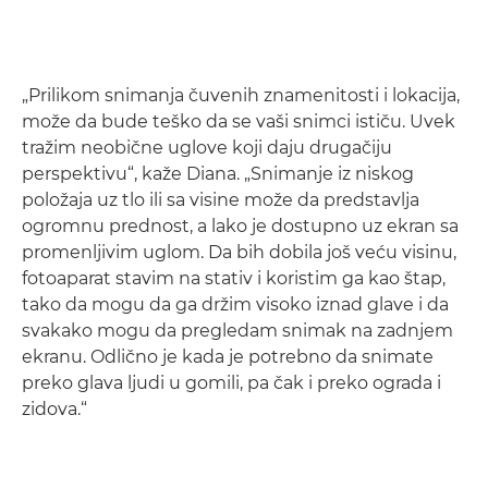
„Prilikom snimanja čuvenih znamenitosti i lokacija,
može da bude teško da se vaši snimci ističu. Uvek
tražim neobične uglove koji daju drugačiju
perspektivu“, kaže Diana. „Snimanje iz niskog
položaja uz tlo ili sa visine može da predstavlja
ogromnu prednost, a lako je dostupno uz ekran sa
promenljivim uglom. Da bih dobila još veću visinu,
fotoaparat stavim na stativ i koristim ga kao štap,
tako da mogu da ga držim visoko iznad glave i da
svakako mogu da pregledam snimak na zadnjem
ekranu. Odlično je kada je potrebno da snimate
preko glava ljudi u gomili, pa čak i preko ograda i
zidova.“