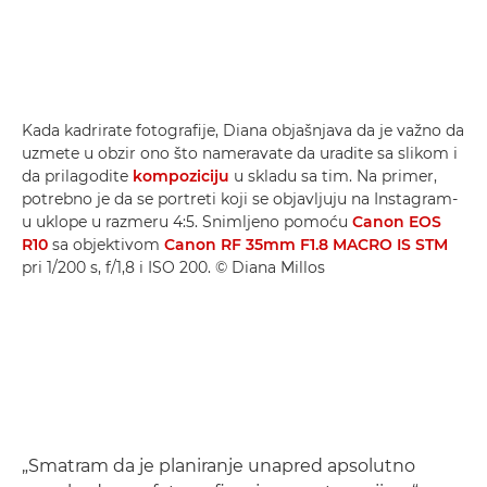
Kada kadrirate fotografije, Diana objašnjava da je važno da
uzmete u obzir ono što nameravate da uradite sa slikom i
da prilagodite
kompoziciju
u skladu sa tim. Na primer,
potrebno je da se portreti koji se objavljuju na Instagram-
u uklope u razmeru 4:5. Snimljeno pomoću
Canon EOS
R10
sa objektivom
Canon RF 35mm F1.8 MACRO IS STM
pri 1/200 s, f/1,8 i ISO 200. © Diana Millos
„Smatram da je planiranje unapred apsolutno