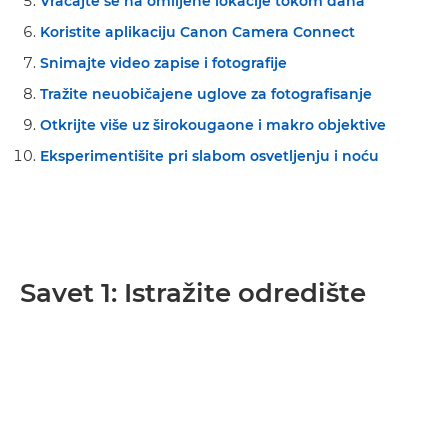
Vraćajte se na omiljene lokacije tokom dana
Koristite aplikaciju Canon Camera Connect
Snimajte video zapise i fotografije
Tražite neuobičajene uglove za fotografisanje
Otkrijte više uz širokougaone i makro objektive
Eksperimentišite pri slabom osvetljenju i noću
Savet 1: Istražite odredište