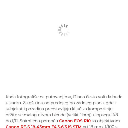
Kada fotografiše na putovanjima, Diana često voli da bude
u kadru. Za oštrinu od prednjeg do zadnjeg plana, gde i
subjekat i pozadina predstavljaju ključ za kompoziciju,
držite se malog otvora blende (veliki f-broj) u opsegu f/8
do f/11. Snimljeno pomoću
Canon EOS R10
sa objektivom
Canon RF-S 18-45mm F4.5-6.3 IS STM
pri 18 mm, 1/100 s,