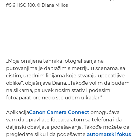
f/5,6 i ISO 100. © Diana Millos
„Moja omiljena tehnika fotografisanja na
putovanjima je da tražim simetriju u scenama, sa
čistim, urednim linijama koje stvaraju upečatljive
oblike“, objašnjava Diana. „Takođe volim da budem
na slikama, pa uvek nosim stativ i podesim
fotoaparat pre nego što uđem u kadar.“
Aplikacija
Canon Camera Connect
omogućava
vam da upravljate fotoaparatom sa telefona i da
daljinski obavljate podešavanja. Takođe možete da
pregledate sliku i da podešavate
automatski fokus