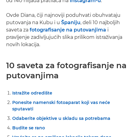
od 140 hiljada pratilaca na
Instagram-u
.
Ovde Diana, čiji najnoviji poduhvati obuhvataju
putovanja na Kubu i u
Španiju
, deli 10 najboljih
saveta za
fotografisanje na putovanjima
i
pravljenje zadivljujućih slika prilikom istraživanja
novih lokacija.
10 saveta za fotografisanje na
putovanjima
Istražite odredište
Ponesite namenski fotoaparat koji vas neće
sputavati
Odaberite objektive u skladu sa potrebama
Budite se rano