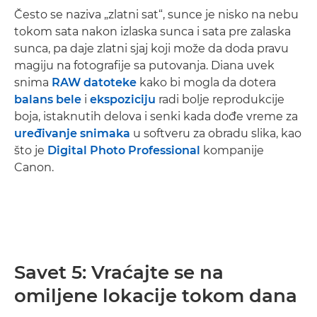
Često se naziva „zlatni sat“, sunce je nisko na nebu
tokom sata nakon izlaska sunca i sata pre zalaska
sunca, pa daje zlatni sjaj koji može da doda pravu
magiju na fotografije sa putovanja. Diana uvek
snima
RAW datoteke
kako bi mogla da dotera
balans bele
i
ekspoziciju
radi bolje reprodukcije
boja, istaknutih delova i senki kada dođe vreme za
uređivanje snimaka
u softveru za obradu slika, kao
što je
Digital Photo Professional
kompanije
Canon.
Savet 5: Vraćajte se na
omiljene lokacije tokom dana