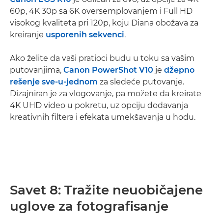
60p, 4K 30p sa 6K oversemplovanjem i Full HD
visokog kvaliteta pri 120p, koju Diana obožava za
kreiranje
usporenih sekvenci
.
Ako želite da vaši pratioci budu u toku sa vašim
putovanjima,
Canon PowerShot V10
je
džepno
rešenje sve-u-jednom
za sledeće putovanje.
Dizajniran je za vlogovanje, pa možete da kreirate
4K UHD video u pokretu, uz opciju dodavanja
kreativnih filtera i efekata umekšavanja u hodu.
Savet 8: Tražite neuobičajene
uglove za fotografisanje