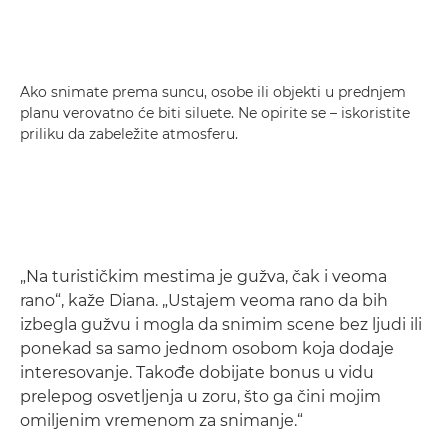
Ako snimate prema suncu, osobe ili objekti u prednjem
planu verovatno će biti siluete. Ne opirite se – iskoristite
priliku da zabeležite atmosferu.
„Na turističkim mestima je gužva, čak i veoma
rano“, kaže Diana. „Ustajem veoma rano da bih
izbegla gužvu i mogla da snimim scene bez ljudi ili
ponekad sa samo jednom osobom koja dodaje
interesovanje. Takođe dobijate bonus u vidu
prelepog osvetljenja u zoru, što ga čini mojim
omiljenim vremenom za snimanje.“