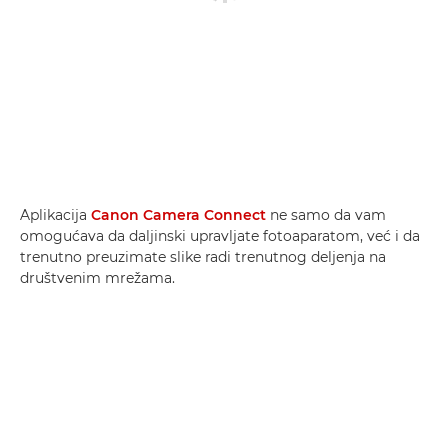
Aplikacija
Canon Camera Connect
ne samo da vam
omogućava da daljinski upravljate fotoaparatom, već i da
trenutno preuzimate slike radi trenutnog deljenja na
društvenim mrežama.