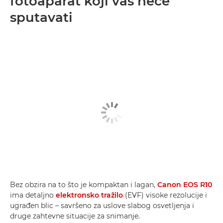
fotoaparat koji vas neće
sputavati
Bez obzira na to što je kompaktan i lagan,
Canon EOS R10
ima detaljno
elektronsko tražilo
(EVF) visoke rezolucije i
ugrađen blic – savršeno za uslove slabog osvetljenja i
druge zahtevne situacije za snimanje.