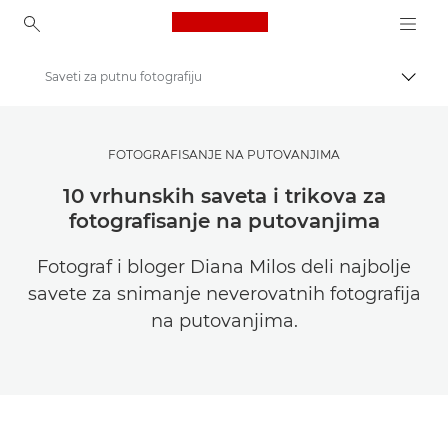
Canon Logo, back to ho
Saveti za putnu fotografiju
Uključ
Canon
Pronađite inspiraciju | Saveti za fotografisanje / štampanje i vodiči za kupce
FOTOGRAFISANJE NA PUTOVANJIMA
Saveti i tehnike za fotografiju i štampanje
10 vrhunskih saveta i trikova za
fotografisanje na putovanjima
Fotograf i bloger Diana Milos deli najbolje
savete za snimanje neverovatnih fotografija
na putovanjima.