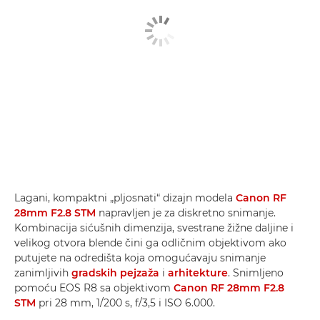
Lagani, kompaktni „pljosnati“ dizajn modela
Canon RF
28mm F2.8 STM
napravljen je za diskretno snimanje.
Kombinacija sićušnih dimenzija, svestrane žižne daljine i
velikog otvora blende čini ga odličnim objektivom ako
putujete na odredišta koja omogućavaju snimanje
zanimljivih
gradskih pejzaža
i
arhitekture
. Snimljeno
pomoću EOS R8 sa objektivom
Canon RF 28mm F2.8
STM
pri 28 mm, 1/200 s, f/3,5 i ISO 6.000.