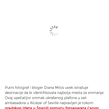
Putni fotograf i bloger Diana Milos uvek istražuje
destinacije da bi identifikovala najbolja mesta za snimanje.
Ovaj upečatljivi snimak ukrašenog plafona u sali
ambasadora u Alcázar of Seville napravljen je tokom
gradskog izleta u Španiji pomoću fotoaparata Canon