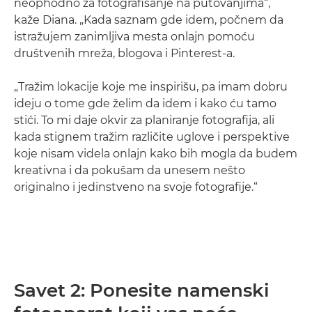
neophodno za fotografisanje na putovanjima“,
kaže Diana. „Kada saznam gde idem, počnem da
istražujem zanimljiva mesta onlajn pomoću
društvenih mreža, blogova i Pinterest-a.
„Tražim lokacije koje me inspirišu, pa imam dobru
ideju o tome gde želim da idem i kako ću tamo
stići. To mi daje okvir za planiranje fotografija, ali
kada stignem tražim različite uglove i perspektive
koje nisam videla onlajn kako bih mogla da budem
kreativna i da pokušam da unesem nešto
originalno i jedinstveno na svoje fotografije.“
Savet 2: Ponesite namenski