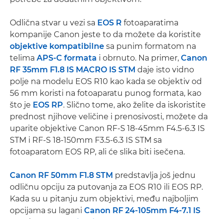
Odlična stvar u vezi sa
EOS R
fotoaparatima
kompanije Canon jeste to da možete da koristite
objektive kompatibilne
sa punim formatom na
telima
APS-C formata
i obrnuto. Na primer,
Canon
RF 35mm F1.8 IS MACRO IS STM
daje isto vidno
polje na modelu EOS R10 kao kada se objektiv od
56 mm koristi na fotoaparatu punog formata, kao
što je
EOS RP
. Slično tome, ako želite da iskoristite
prednost njihove veličine i prenosivosti, možete da
uparite objektive Canon RF-S 18-45mm F4.5-6.3 IS
STM i RF-S 18-150mm F3.5-6.3 IS STM sa
fotoaparatom EOS RP, ali će slika biti isečena.
Canon RF 50mm F1.8 STM
predstavlja još jednu
odličnu opciju za putovanja za EOS R10 ili EOS RP.
Kada su u pitanju zum objektivi, među najboljim
opcijama su lagani
Canon RF 24-105mm F4-7.1 IS