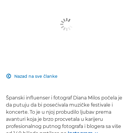
Nazad na sve članke

Španski influenser i fotograf Diana Milos počela je
da putuju da bi posećivala muzičke festivale i
koncerte. To je u njoj probudilo ljubav prema
avanturi koja je brzo procvetala u karijeru
profesionalnog putnog fotografa i blogera sa više