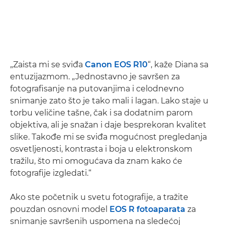
„Zaista mi se sviđa
Canon EOS R10
“, kaže Diana sa
entuzijazmom. „Jednostavno je savršen za
fotografisanje na putovanjima i celodnevno
snimanje zato što je tako mali i lagan. Lako staje u
torbu veličine tašne, čak i sa dodatnim parom
objektiva, ali je snažan i daje besprekoran kvalitet
slike. Takođe mi se sviđa mogućnost pregledanja
osvetljenosti, kontrasta i boja u elektronskom
tražilu, što mi omogućava da znam kako će
fotografije izgledati.“
Ako ste početnik u svetu fotografije, a tražite
pouzdan osnovni model
EOS R fotoaparata
za
snimanje savršenih uspomena na sledećoj