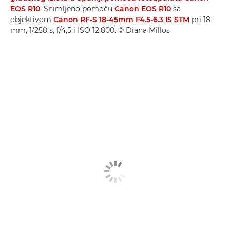
EOS R10
. Snimljeno pomoću
Canon EOS R10
sa
objektivom
Canon RF-S 18-45mm F4.5-6.3 IS STM
pri 18
mm, 1/250 s, f/4,5 i ISO 12.800. © Diana Millos