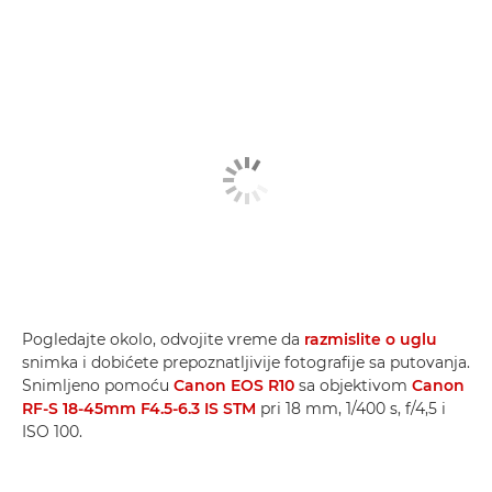
Pogledajte okolo, odvojite vreme da
razmislite o uglu
snimka i dobićete prepoznatljivije fotografije sa putovanja.
Snimljeno pomoću
Canon EOS R10
sa objektivom
Canon
RF-S 18-45mm F4.5-6.3 IS STM
pri 18 mm, 1/400 s, f/4,5 i
ISO 100.