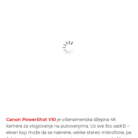
Canon PowerShot V10
je višenamenska džepna 4K
kamera za vlogovanje na putovanjima. Uz sve što sadrži –
ekran koji može da se nakrene, velike stereo mikrofone, pa