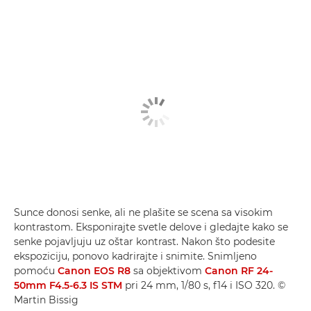
Sunce donosi senke, ali ne plašite se scena sa visokim
kontrastom. Eksponirajte svetle delove i gledajte kako se
senke pojavljuju uz oštar kontrast. Nakon što podesite
ekspoziciju, ponovo kadrirajte i snimite. Snimljeno
pomoću
Canon EOS R8
sa objektivom
Canon RF 24-
50mm F4.5-6.3 IS STM
pri 24 mm, 1/80 s, f14 i ISO 320. ©
Martin Bissig