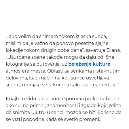
„Iako volim da snimam tokom izlaska sunca,
mislim da je važno da ponovo posetite sjajne
lokacije tokom drugih doba dana“, savetuje Diana.
„Užurbane scene takođe mogu da daju odlične
fotografije sa putovanja, uz
beleženje kulture
i
atmosfere mesta. Oblasti sa senkama i istaknutim
delovima, kao i način na koji sunce osvetljava
scenu, menjaju se iz korena kako dan napreduje.“
Imajte u vidu da se sunce pomera preko neba, pa
ako su, na primer, znamenitosti i zgrade koje želite
da snimite ujutru u senci, možda će biti korisno da
se vrati popodne kada se svetlo promeni.