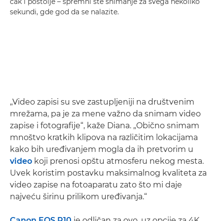
čak i postolje – spremni ste snimanje za svega nekoliko
sekundi, gde god da se nalazite.
„Video zapisi su sve zastupljeniji na društvenim
mrežama, pa je za mene važno da snimam video
zapise i fotografije“, kaže Diana. „Obično snimam
mnoštvo kratkih klipova na različitim lokacijama
kako bih uređivanjem mogla da ih pretvorim u
video
koji prenosi opštu atmosferu nekog mesta.
Uvek koristim postavku maksimalnog kvaliteta za
video zapise na fotoaparatu zato što mi daje
najveću širinu prilikom uređivanja.“
Canon EOS R10
je odličan za ovo, uz opcije za 4K