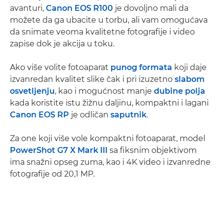
avanturi,
Canon EOS R100
je dovoljno mali da
možete da ga ubacite u torbu, ali vam omogućava
da snimate veoma kvalitetne fotografije i video
zapise dok je akcija u toku.
Ako više volite fotoaparat
punog formata
koji daje
izvanredan kvalitet slike čak i pri izuzetno
slabom
osvetljenju
, kao i mogućnost manje
dubine polja
kada koristite istu žižnu daljinu, kompaktni i lagani
Canon EOS RP
je odličan
saputnik
.
Za one koji više vole kompaktni fotoaparat, model
PowerShot G7 X Mark III
sa fiksnim objektivom
ima snažni opseg zuma, kao i 4K video i izvanredne
fotografije od 20,1 MP.