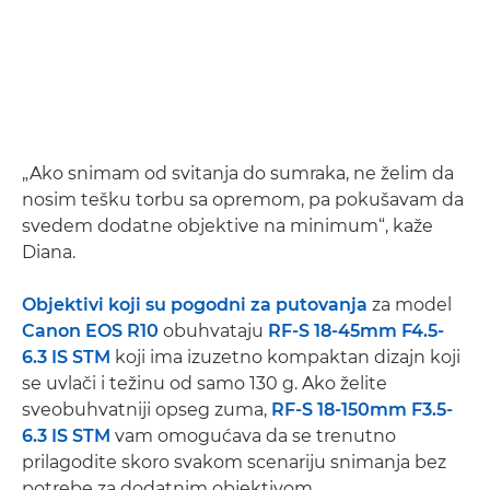
„Ako snimam od svitanja do sumraka, ne želim da
nosim tešku torbu sa opremom, pa pokušavam da
svedem dodatne objektive na minimum“, kaže
Diana.
Objektivi koji su pogodni za putovanja
za model
Canon EOS R10
obuhvataju
RF-S 18-45mm F4.5-
6.3 IS STM
koji ima izuzetno kompaktan dizajn koji
se uvlači i težinu od samo 130 g. Ako želite
sveobuhvatniji opseg zuma,
RF-S 18-150mm F3.5-
6.3 IS STM
vam omogućava da se trenutno
prilagodite skoro svakom scenariju snimanja bez
potrebe za dodatnim objektivom.